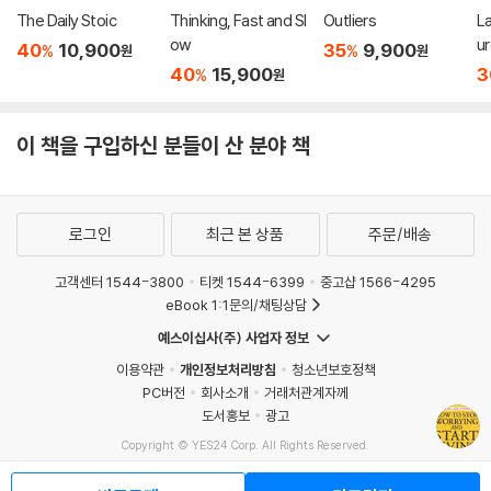
The Daily Stoic
Thinking, Fast and Sl
Outliers
L
ow
u
40
10,900
35
9,900
%
%
원
원
40
15,900
3
%
원
이 책을 구입하신 분들이 산 분야 책
로그인
최근 본 상품
주문/배송
고객센터 1544-3800
티켓 1544-6399
중고샵 1566-4295
eBook 1:1문의/채팅상담
예스이십사(주) 사업자 정보
이용약관
개인정보처리방침
청소년보호정책
PC버전
회사소개
거래처관계자께
도서홍보
광고
Copyright © YES24 Corp. All Rights Reserved.
MATOM2