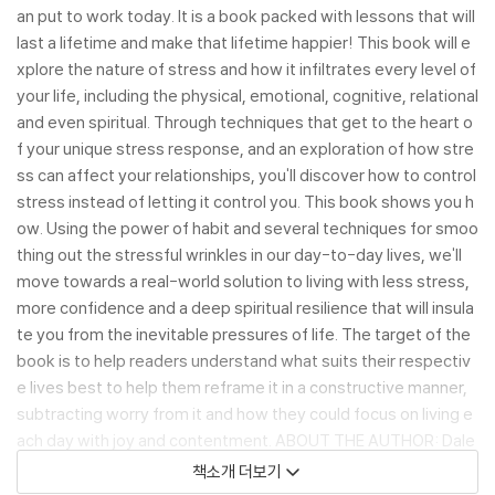
an put to work today. It is a book packed with lessons that will
last a lifetime and make that lifetime happier! This book will e
xplore the nature of stress and how it infiltrates every level of
your life, including the physical, emotional, cognitive, relational
and even spiritual. Through techniques that get to the heart o
f your unique stress response, and an exploration of how stre
ss can affect your relationships, you'll discover how to control
stress instead of letting it control you. This book shows you h
ow. Using the power of habit and several techniques for smoo
thing out the stressful wrinkles in our day-to-day lives, we'll
move towards a real-world solution to living with less stress,
more confidence and a deep spiritual resilience that will insula
te you from the inevitable pressures of life. The target of the
book is to help readers understand what suits their respectiv
e lives best to help them reframe it in a constructive manner,
subtracting worry from it and how they could focus on living e
ach day with joy and contentment. ABOUT THE AUTHOR: Dale
Carnegie (1888-1955) was an American writer and lecturer an
책소개 더보기
d the developer of famous courses in self-improvement, sale