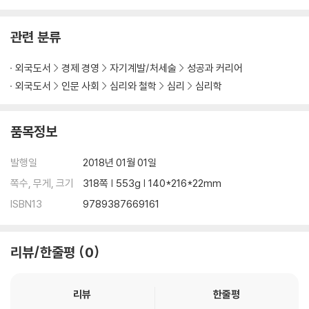
smanship, corporate training, public speaking and interperson
al skills. He was born in an impoverished family in Maryville, Mis
관련 분류
souri. Carnegie harboured a strong love and passion for public
speaking from a very early age and was very proactive in deb
외국도서
경제 경영
자기계발/처세술
성공과 커리어
ate in high school. During the early 1930's, he was renowned a
외국도서
인문 사회
심리와 철학
심리
심리학
nd very famous for his books and a radio program. 'When How
to Win Friends and Influence People' was published in 1930, it
품목정보
became an instant success and subsequently became one of
the biggest bestsellers of all time. Carnegie loved teaching ot
발행일
2018년 01월 01일
hers to climb the pillars of success. His valuable and tested ad
vice was used in many domains and has been the inspiration o
쪽수, 무게, 크기
318쪽 | 553g | 140*216*22mm
f many famous people's success. One of the core ideas in his
ISBN13
9789387669161
books is that it is possible to change other people's behavior
by changing one's reaction to them.
리뷰/한줄평
0
리뷰
한줄평