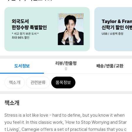
리뷰/한줄평
도서정보
배송/반품/교환
0
책소개
관련분류
품목정보
책소개
Stress is a lot like love - hard to define, but you know it when
you feel it. In this classic work, 'How to Stop Worrying and Star
t Living', Carnegie offers a set of practical formulas that you c