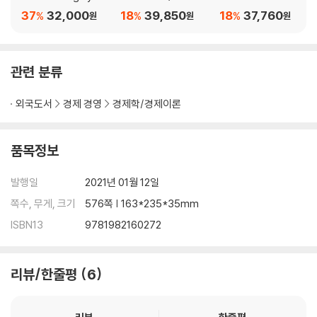
our Own Principles t
37
32,000
18
39,850
18
37,760
%
%
%
원
원
원
o Get the Work and
Life You Want)
관련 분류
외국도서
경제 경영
경제학/경제이론
품목정보
발행일
2021년 01월 12일
쪽수, 무게, 크기
576쪽 | 163*235*35mm
ISBN13
9781982160272
리뷰/한줄평
6