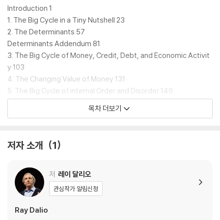
tury studying global economies and markets, Principles f
Introduction 1
or Dealing with the Changing World Order examines histo
1. The Big Cycle in a Tiny Nutshell 23
ry’s most turbulent economic and political periods to reve
2. The Determinants 57
al why the times ahead will likely be radically different fro
Determinants Addendum 81
m those we’ve experienced in our lifetimes--and to offer
3. The Big Cycle of Money, Credit, Debt, and Economic Activit
practical advice on how to navigate them well.
y 103
4. The Changing Value of Money 131
A few years ago, Ray Dalio noticed a confluence of political an
5. The Big Cycle of internal Order and Disorder 149
d economic conditions he hadn’t encountered before. They in
6. The Big Cycle of External Order and Disorder 193
목차 더보기
cluded huge debts and zero or near-zero interest rates that l
7. Investing in Light of the Big Cycle 217
ed to massive printing of money in the world’s three major res
Part II How the World has Worked Over the Last 500 Years 241
erve currencies; big political and social conflicts within countri
8. The Last 500 Years in a Tiny Nutshell 243
저자 소개
1
es, especially the US, due to the largest wealth, political, and
9. The Big Cycle Rise and Decline of the Dutch Empire and the
values disparities in more than 100 years; and the rising of a w
Guilder 245
orld power (China) to challenge the existing world power (US)
10. The Big Cycle Rise and Decline of the British Empire and th
저
레이 달리오
and the existing world order. The last time that this confluenc
e Pound 291
관심작가 알림신청
e occurred was between 1930 and 1945. This realization sent
11. The Big Cycle Rise and Decline of the United States and the
Dalio on a search for the repeating patterns and cause/effect
Dollar 331
Ray Dalio
relationships underlying all major changes in wealth and power