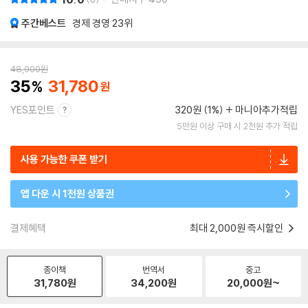
주간베스트
경제 경영
23위
48,900
원
35
31,780
YES포인트
320원 (1%)
마니아추가적립
5만원 이상 구매 시 2천원 추가 적립
사용 가능한 쿠폰 받기
앱 다운 시 1천원 상품권
결제혜택
최대 2,000원 즉시할인
종이책
번역서
중고
31,780
원
34,200
원
20,000
원~