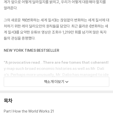
계가 앞으로 어떻게 달라질지를 밝히고, 우리가 어떻게 대응해야 할지를
알려준다.
그의 새로운 책《변화하는 세계 질서》는 끊임없이 변화하는 세계 질서에 대
처하기 위한 레이 달리오만의 원칙들을 담았다. 최근 올라온 《변화하는 세
계 질서》를 요약한 유튜브 영상은 조회수 1,219만 회를 넘기며 많은 독자
들의 관심을 증명했다.
NEW YORK TIMES BESTSELLER
“A provocative read...There are few tomes that coherentl
y map such broad economic histories as well as Mr. Dali
o’s. Perhaps more unusually, Mr. Dalio has managed to ide
ntify metrics from that history that can be applied to und
책소개 더보기
erstand today.” --Andrew Ross Sorkin, The New York Tim
es
목차
From legendary investor Ray Dalio, author of the #1 New
York Times bestseller Principles, who has spent half a cen
Part I How the World Works 21