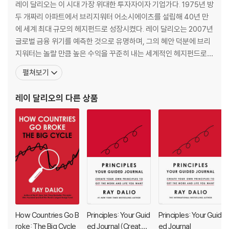
12. The Big Cycle Rise of China and the Renminbi 363
레이 달리오는 이 시대 가장 위대한 투자자이자 기업가다. 1975년 방
over the last 500 years.
13. US-China Relations and Wars 423
두 개짜리 아파트에서 브리지워터 어소시에이츠를 설립해 40년 만
Part III The Future 461
에 세계 최대 규모의 헤지펀드로 성장시켰다. 레이 달리오는 2007년
In this remarkable and timely addition to his Principles series,
14. The Future 463
글로벌 금융 위기를 예측한 것으로 유명하며, 그의 혜안 덕분에 브리
Dalio brings readers along for his study of the major empires-
Appendix: Computer Analysis of the Conditions of, and Prosp
지워터는 놀랄 만큼 높은 수익을 꾸준히 내는 세계적인 헤지펀드로
-including the Dutch, the British, and the American--putting in
ects for, the World's Leading Countries 513
성장했다. 그는 타임지가 선정한 세계에서 가장 영향력 있는 100대
펼쳐보기
to perspective the “Big Cycle” that has driven the successes
인물에 선정됐을 뿐만 아니라 포춘이 선정한 세계 100대 부자에 이
and failures of all the world’s major countries throughout histo
름을 올렸다. 최근에는 투자의 제왕 조지 소로스의 수익률을 제치며
레이 달리오
의 다른 상품
ry. He reveals the timeless and universal forces behind these
헤지펀드의 역사를 새롭게 썼다. ‘이코노미스
shifts and uses them to look into the future, offering practical
principles for positioning oneself for what’s ahead.
How Countries Go B
Principles: Your Guid
Principles: Your Guid
roke: The Big Cycle
ed Journal (Create Y
ed Journal