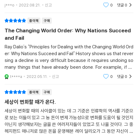
의 지위를 잃게 되는 것이다. 어떻게 세계질서를 재편하는 패권국이 등장
j***o
2022.08.21.
신고
0
댓글
0
하고 사라지는
종이책
구매
The Changing World Order: Why Nations Succeed
and Fail
Ray Dalio's "Principles for Dealing with the Changing World Ord
er: Why Nations Succeed and Fail" History shows us that rever
sing a decline is very difficult because it requires undoing so
many things that have already been done. For example, if on
e’s spending is greater than one’s earnings and one’s liabilities
t****a
2022.05.11.
신고
0
댓글
0
are greater than one’s assets, those circu
종이책
구매
세상이 변화할 때가 온다.
세상이 변화할 때의 사이클이 있는 데 그 기준은 인류학의 역사를 기준으
로 보는 이들이 있고 그 눙 돈이 변제 가능성으로 변화를 도움이 될 것인지
아닌지 생각해보자는 글을 쓴 여러저자들이 있었고 또 나올 것이다. 그 중
헤지펀드 매니저로 많은 돈을 운영해본 레이 달리오가 그 동안 자신이 쌓
은 노하우와 여러 학자들의 도움으로 여러 글을 읽고 이를 종합해서 쓴 글