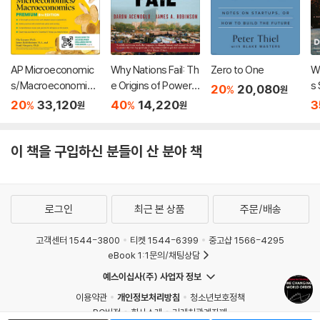
AP Microeconomic
Why Nations Fail: Th
Zero to One
W
s/Macroeconomics
e Origins of Power,
s
20
20,080
%
원
Premium, Eighth Edi
Prosperity, and Pov
노
20
33,120
40
14,220
3
%
%
원
원
tion: Prep Book with
erty
4 Practice Tests +
Comprehensive Re
이 책을 구입하신 분들이 산 분야 책
view + Online Practi
ce
로그인
최근 본 상품
주문/배송
고객센터 1544-3800
티켓 1544-6399
중고샵 1566-4295
eBook 1:1문의/채팅상담
예스이십사(주) 사업자 정보
이용약관
개인정보처리방침
청소년보호정책
PC버전
회사소개
거래처관계자께