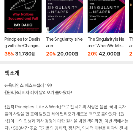
Principles for Dealin
The Singularity Is Ne
The Singularity Is Ne
Th
g with the Changing
arer
arer: When We Mer
a
World Order
ge with AI
a
35
31,780
20
20,000
20
42,000
2
%
%
%
원
원
원
책소개
뉴욕타임스 베스트셀러 1위!
《원칙》의 저자 레이 달리오가 돌아왔다!
《원칙 Principles: Life & Work》으로 전 세계의 사랑은 물론, 국내 독자
들의 사랑을 한 몸에 받았던 레이 달리오가 새로운 책으로 돌아왔다. 《원
칙》이 그의 인생과 회사 경영에 대한 원칙을 밝힌 책이라면, 이번 책에서는
지난 500년간 주요 국가들의 경제적, 정치적, 역사적 패턴을 파악해 전 세