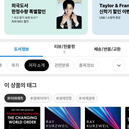
리뷰/한줄평
도서정보
배송/반품/교환
6
개
목차
저자 소개
관련분류
품목정보
이 상품의 태그
#미래예측
#경제이야기
#경제전망
#세계경제