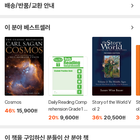
배송/반품/교환 안내
이 분야 베스트셀러
Cosmos
Daily Reading Comp
Story of the World V
St
rehension Grade 1 :
ol. 2
ol
46
15,900
%
원
Student Practice Bo
t
20
9,600
36
20,500
3
%
%
원
원
ok (2018 ver. 신판)
이 책을 구입하신 분들이 산 분야 책