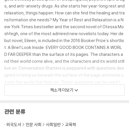
s, and anti-anxiety drugs. As she starts her year-long rest and
relaxation, things happen. How can she find the healing and tra
nsformation she needs? My Year of Rest and Relaxation is a N
ew York Times bestseller and the second novel of Otessa Mo
shfegh, one of the most admired new novelists today. Her de
but novel, Eileen, is included in the 2016 Booker Prize's shortlis
t. A Brief Look Inside: EVERY GOOD BOOK CONTAINS A WORL
D FAR DEEPER than the surface of its pages. The characters a
nd their world come alive, and the characters and its world still
live on. Conversation Starters is peppered with questions des
igned to bring us beneath the surface of the page and invite u
s into the world that lives on. These questions can be used t
o.. Create Hours of Conversation: a￠ Promote an atmospher
책소개 더보기
e of discussion for groups a￠ Foster a deeper understanding
of the book a￠ Assist in the study of the book, either individu
ally or corporately a￠ Explore unseen realms of the book as n
관련 분류
ever seen before Disclaimer: This book you are about to enjo
y is an independent resource meant to supplement the origin
외국도서
인문 사회
사회일반
교육학