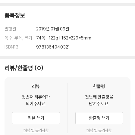
al book. If you have not yet read the original book, we encoura
ge you to before purchasing this unofficial Conversation Start
품목정보
ers.
발행일
2019년 01월 09일
쪽수, 무게, 크기
74쪽 | 122g | 152*229*5mm
ISBN13
9781364040321
리뷰/한줄평
0
리뷰
한줄평
첫번째 리뷰어가
첫번째 한줄평을
되어주세요.
남겨주세요.
리뷰 쓰기
한줄평 쓰기
혜택 및 유의사항
혜택 및 유의사항