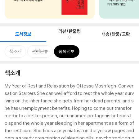
리뷰/한줄평
도서정보
배송/반품/교환
0
책소개
관련분류
품목정보
책소개
My Year of Rest and Relaxation by Ottessa Moshfegh: Conver
sation Starters She can well afford to rest the whole year surv
iving on the inheritance she gets from her dead parents, and s
he has unemployment benefits. Hoping to come out transfor
med into a better person, our unnamed protagonist intends t
o spend the whole year sleeping in her apartment as a form of
the rest cure. She finds a psychiatrist on the yellow pages and
gets a steady prescription of sleeping pills, psychotropic drug