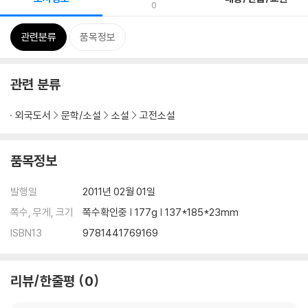
0
관련분류
품목정보
관련 분류
외국도서
문학/소설
소설
고전소설
품목정보
발행일
2011년 02월 01일
쪽수, 무게, 크기
쪽수확인중 | 177g | 137*185*23mm
ISBN13
9781441769169
리뷰/한줄평
0