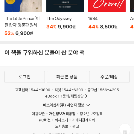
The Little Prince '어
The Odyssey
1984
A
린 왕자' 영문판 원서
34
9,900
44
8,500
4
%
%
원
원
52
6,900
%
원
이 책을 구입하신 분들이 산 분야 책
로그인
최근 본 상품
주문/배송
고객센터 1544-3800
티켓 1544-6399
중고샵 1566-4295
eBook 1:1문의/채팅상담
예스이십사(주) 사업자 정보
이용약관
개인정보처리방침
청소년보호정책
PC버전
회사소개
거래처관계자께
도서홍보
광고