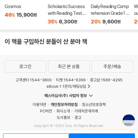
Cosmos
Scholastic Success
Daily Reading Comp
Wi
with Reading Tests
rehension Grade 1 :
ou
46
15,900
%
원
Grade 3
Student Practice Bo
Cr
35
6,300
20
9,600
2
%
%
원
원
ok (2018 ver. 신판)
이 책을 구입하신 분들이 산 분야 책
로그인
최근 본 상품
주문/배송
고객센터 1544-3800
티켓 1544-6399
중고샵 1566-4295
eBook 1:1문의/채팅상담
예스이십사(주) 사업자 정보
이용약관
개인정보처리방침
청소년보호정책
PC버전
회사소개
거래처관계자께
도서홍보
광고
Copyright © YES24 Corp. All Rights Reserved.
MATOM13