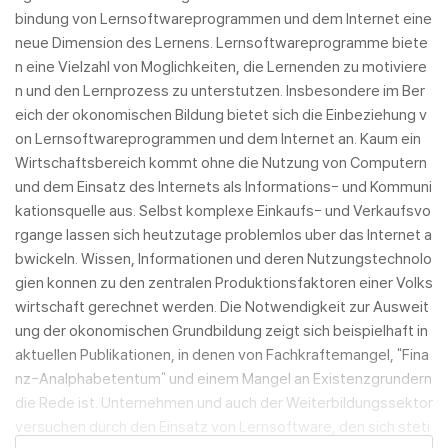
bindung von Lernsoftwareprogrammen und dem Internet eine
neue Dimension des Lernens. Lernsoftwareprogramme biete
n eine Vielzahl von Moglichkeiten, die Lernenden zu motiviere
n und den Lernprozess zu unterstutzen. Insbesondere im Ber
eich der okonomischen Bildung bietet sich die Einbeziehung v
on Lernsoftwareprogrammen und dem Internet an. Kaum ein
Wirtschaftsbereich kommt ohne die Nutzung von Computern
und dem Einsatz des Internets als Informations- und Kommuni
kationsquelle aus. Selbst komplexe Einkaufs- und Verkaufsvo
rgange lassen sich heutzutage problemlos uber das Internet a
bwickeln. Wissen, Informationen und deren Nutzungstechnolo
gien konnen zu den zentralen Produktionsfaktoren einer Volks
wirtschaft gerechnet werden. Die Notwendigkeit zur Ausweit
ung der okonomischen Grundbildung zeigt sich beispielhaft in
aktuellen Publikationen, in denen von Fachkraftemangel, "Fina
nz-Analphabetentum" und einem Mangel an Existenzgrundern
die Rede ist. Unternehmen und auch der Weiterbildungssektor
versuchen durch den Einsatz von Lernsoftware, den sich steti