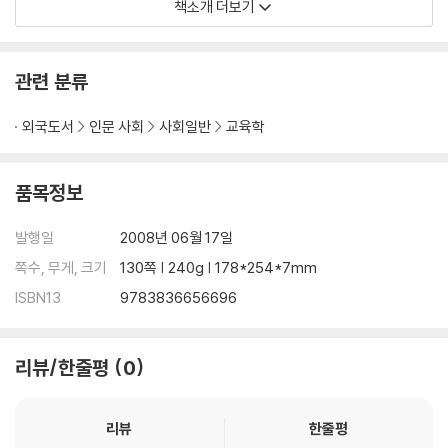
g wandelnden Qualifikationsanforderungen gerecht zu werde
책소개 더보기
n. Diese Tendenz spiegelt sich u. a. in den prognostizierten, dr
eistelligen Wachstumsraten im Bereich des E-Learnings wide
r. Ausgehend von der im Rahmen dieser Arbeit vertretenen Au
관련 분류
ffassung einer Ermoglichungsdidaktik - welche sich in der Defi
nition von Lernen und dem hier vertretenen, selbstbestimmte
외국도서
인문 사회
사회일반
교육학
n Menschenbild widerspiegelt - ruckt der sinnvolle Einsatz vo
n Lernsoftware in den Mittelpunkt der Betrachtungen. Als zen
품목정보
trale Frage kristallisiert sich dabei heraus, wie bzw. ob die Lern
software Oeconomix unter Berucksichtigung didaktischer Ub
발행일
2008년 06월 17일
erlegungen sinnvoll zur Vermittlung okonomischer Bildungsinh
alte eingesetzt werden kann. Neben der theoretischen Ausei
쪽수, 무게, 크기
130쪽 | 240g | 178*254*7mm
nandersetzung mit relevanten Aspekten und Kategorien von
ISBN13
9783836656696
Lernsoftware wird die Lernsoftware Oeco
리뷰/한줄평
0
리뷰
한줄평