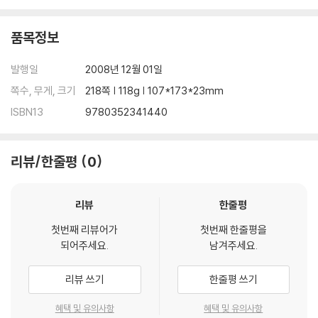
품목정보
발행일
2008년 12월 01일
쪽수, 무게, 크기
218쪽 | 118g | 107*173*23mm
ISBN13
9780352341440
리뷰/한줄평
0
리뷰
한줄평
첫번째 리뷰어가
첫번째 한줄평을
되어주세요.
남겨주세요.
리뷰 쓰기
한줄평 쓰기
혜택 및 유의사항
혜택 및 유의사항