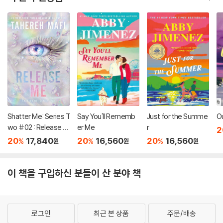
Shatter Me: Series T
Say You'll Rememb
Just for the Summe
O
wo #02 : Release M
er Me
r
2
e
20
17,840
20
16,560
20
16,560
%
%
%
원
원
원
이 책을 구입하신 분들이 산 분야 책
로그인
최근 본 상품
주문/배송