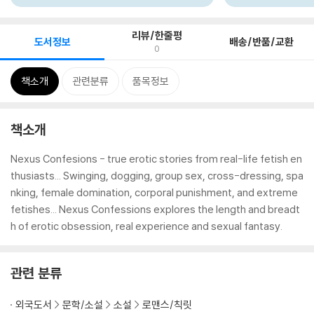
리뷰/한줄평
도서정보
배송/반품/교환
0
책소개
관련분류
품목정보
책소개
Nexus Confesions - true erotic stories from real-life fetish en
thusiasts... Swinging, dogging, group sex, cross-dressing, spa
nking, female domination, corporal punishment, and extreme
fetishes... Nexus Confessions explores the length and breadt
h of erotic obsession, real experience and sexual fantasy.
관련 분류
외국도서
문학/소설
소설
로맨스/칙릿