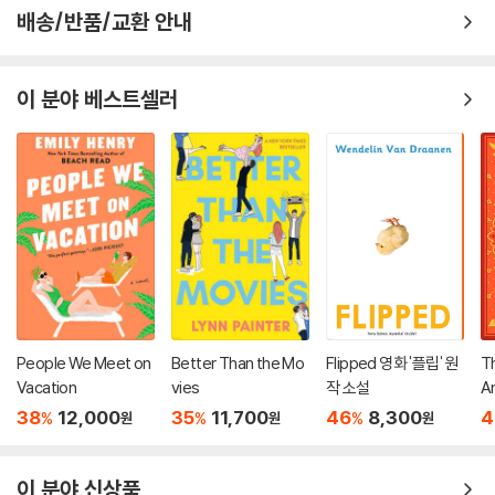
배송/반품/교환 안내
이 분야 베스트셀러
People We Meet on
Better Than the Mo
Flipped 영화 '플립' 원
T
Vacation
vies
작 소설
An
38
12,000
35
11,700
46
8,300
4
%
%
%
원
원
원
이 분야 신상품