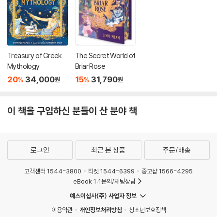
Treasury of Greek
The Secret World of
Mythology
Briar Rose
20
34,000
15
31,790
%
%
원
원
이 책을 구입하신 분들이 산 분야 책
로그인
최근 본 상품
주문/배송
고객센터 1544-3800
티켓 1544-6399
중고샵 1566-4295
eBook 1:1문의/채팅상담
예스이십사(주) 사업자 정보
이용약관
개인정보처리방침
청소년보호정책