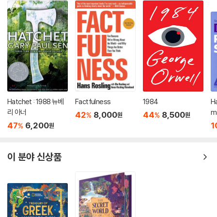
Hatchet : 1988 뉴베
Factfulness
1984
H
리 아너
m
42
8,000
44
8,500
%
%
원
원
마
47
6,200
1
%
원
이 분야 신상품