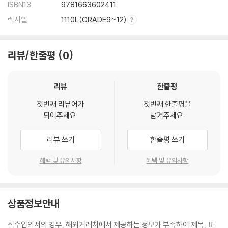
ISBN13
9781663602411
렉사일
1110L(GRADE9~12)
리뷰/한줄평
0
리뷰
한줄평
첫번째 리뷰어가
첫번째 한줄평을
되어주세요.
남겨주세요.
리뷰 쓰기
한줄평 쓰기
혜택 및 유의사항
혜택 및 유의사항
상품정보안내
직수입외서의 경우, 해외거래처에서 제공하는 정보가 부족하여 제목, 표