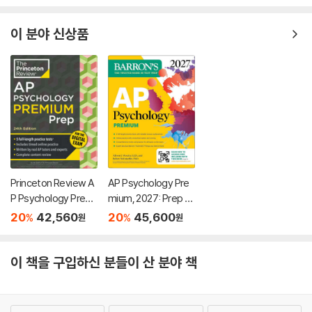
이 분야 신상품
Princeton Review A
AP Psychology Pre
P Psychology Premi
mium, 2027: Prep B
um Prep, 24th Editio
ook with 4 Practice
20
42,560
20
45,600
%
%
원
원
n: 5 Practice Tests
Tests + Comprehe
+ Digital Practice On
nsive Review + Onli
line + Content Revie
ne Practice
이 책을 구입하신 분들이 산 분야 책
w