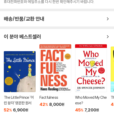
휴대전화번호와 메일주소를 다시 한번 확인해주시기 바랍니다.
배송/반품/교환 안내
이 분야 베스트셀러
The Little Prince '어
Factfulness
Who Moved My Che
T
린 왕자' 영문판 원서
ese?
42
8,000
4
%
원
52
6,900
45
7,200
%
%
원
원