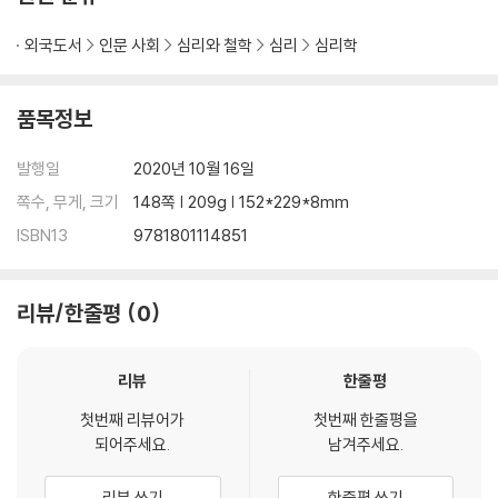
h on every aspect within their lives. You will be able to gain insi
ght into their methods of interacting with the world as you rea
외국도서
인문 사회
심리와 철학
심리
심리학
d through this book, which will offer you:
A solid explanation and understanding of manipulation, rangin
품목정보
g from what it is, how it works, how people use it, when to use
it, and why to use it
발행일
2020년 10월 16일
Information on persuasion and why it is so powerful, including
how it differs from manipulation
쪽수, 무게, 크기
148쪽 | 209g | 152*229*8mm
How to utilize rhetoric and the principles of persuasion to influ
ISBN13
9781801114851
ence nearly anyone with ease
How to take advantage of persuasive psychology and becom
e the persuasive individual you have always wanted to be
리뷰/한줄평
0
A crash-course in neuro-linguistic programming, including wh
at it is, how it works, and how it was developed
리뷰
한줄평
A guide to several NLP principles and keys to live by
Several NLP techniques to control others with ease
첫번째 리뷰어가
첫번째 한줄평을
How to use NLP techniques to better yourself
되어주세요.
남겨주세요.
How to live life with NLP to become successful
How to strengthen your ability to communicate with ease
리뷰 쓰기
한줄평 쓰기