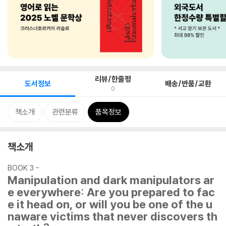
리뷰/한줄평
도서정보
배송/반품/교환
0
책소개
관련분류
품목정보
책소개
BOOK 3 -
Manipulation and dark manipulators ar
e everywhere: Are you prepared to fac
e it head on, or will you be one of the u
naware victims that never discovers th