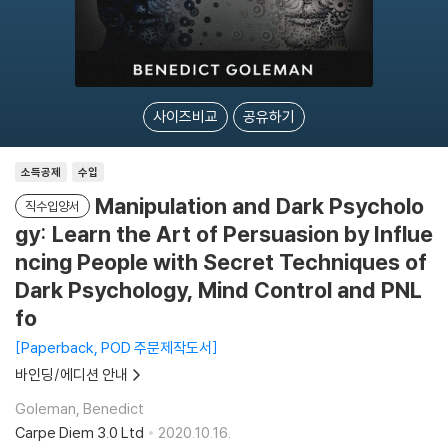
사이즈비교
공유하기
소득공제
수입
Manipulation and Dark Psycholo
직수입양서
gy: Learn the Art of Persuasion by Influe
ncing People with Secret Techniques of
Dark Psychology, Mind Control and PNL
fo
Paperback, POD 주문제작도서
바인딩/에디션 안내
Goleman, Benedict
Carpe Diem 3.0 Ltd
2020.10.16.