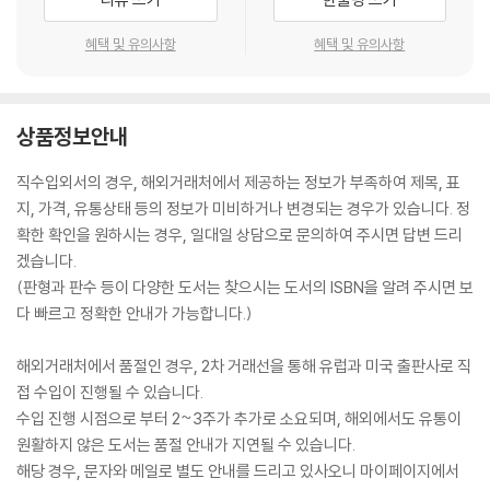
AND MORE!
혜택 및 유의사항
혜택 및 유의사항
Now, it may be impossible to believe that you can fight back
master manipulators that have been taking advantage of oth
ers their entire lives, but you can if you are willing to put in the
work. In knowing how the manipulator behaves, you can count
상품정보안내
er their techniques. In knowing how their techniques work, you
can begin to implement them into your own life whenever nec
직수입외서의 경우, 해외거래처에서 제공하는 정보가 부족하여 제목, 표
essary to protect yourself. After all, the greatest defense tha
지, 가격, 유통상태 등의 정보가 미비하거나 변경되는 경우가 있습니다. 정
t you can have in the world is a solid offensive plan, and this b
확한 확인을 원하시는 경우, 일대일 상담으로 문의하여 주시면 답변 드리
ook can give you that.
겠습니다.
Do not hesitate-if you feel like you could benefit from learnin
(판형과 판수 등이 다양한 도서는 찾으시는 도서의 ISBN을 알려 주시면 보
g how to identify signs of manipulation and persuasion, or you
다 빠르고 정확한 안내가 가능합니다.)
feel like you need the ability to influence others in your life.
해외거래처에서 품절인 경우, 2차 거래선을 통해 유럽과 미국 출판사로 직
접 수입이 진행될 수 있습니다.
수입 진행 시점으로 부터 2~3주가 추가로 소요되며, 해외에서도 유통이
원활하지 않은 도서는 품절 안내가 지연될 수 있습니다.
해당 경우, 문자와 메일로 별도 안내를 드리고 있사오니 마이페이지에서