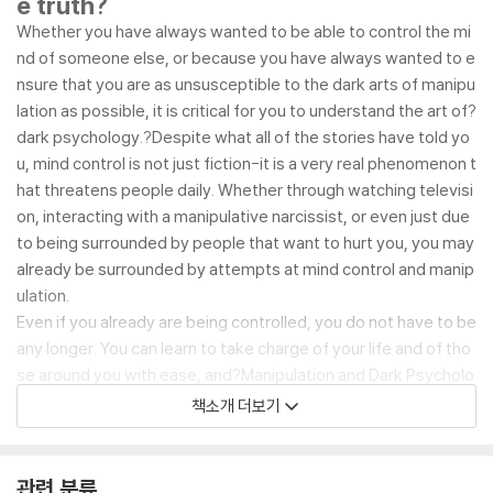
e truth?
Whether you have always wanted to be able to control the mi
nd of someone else, or because you have always wanted to e
nsure that you are as unsusceptible to the dark arts of manipu
lation as possible, it is critical for you to understand the art of?
dark psychology.
?Despite what all of the stories have told yo
u, mind control is not just fiction-it is a very real phenomenon t
hat threatens people daily. Whether through watching televisi
on, interacting with a manipulative narcissist, or even just due
to being surrounded by people that want to hurt you, you may
already be surrounded by attempts at mind control and manip
ulation.
Even if you already are being controlled, you do not have to be
any longer. You can learn to take charge of your life and of tho
se around you with ease, and?
Manipulation and Dark Psycholo
gy?
is here to help you. In particular, dark psychology is the art
책소개 더보기
of understanding the minds of some of the most insidious pre
dators in the world-those with the dark personality types that
like to prey upon unsuspecting individuals and slowly encroac
관련 분류