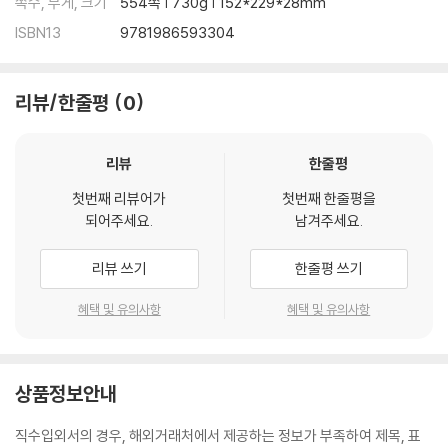
쪽수, 무게, 크기
554쪽 | 730g | 152*229*28mm
ISBN13
9781986593304
리뷰/한줄평
0
리뷰
한줄평
첫번째 리뷰어가
첫번째 한줄평을
되어주세요.
남겨주세요.
리뷰 쓰기
한줄평 쓰기
혜택 및 유의사항
혜택 및 유의사항
상품정보안내
직수입외서의 경우, 해외거래처에서 제공하는 정보가 부족하여 제목, 표