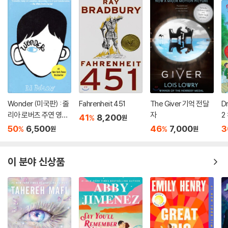
Wonder (미국판) : 줄
Fahrenheit 451
The Giver 기억 전달
D
리아 로버츠 주연 영화
자
2 
41
8,200
%
원
'원더' 원작 소설
D
50
6,500
46
7,000
3
%
%
원
원
B
이 분야 신상품