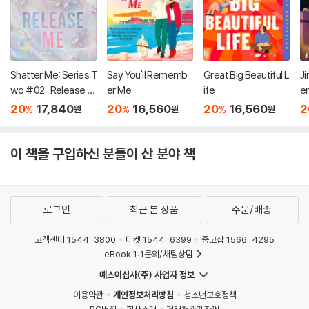
Shatter Me: Series T
Say You'll Rememb
Great Big Beautiful L
Ji
wo #02 : Release M
er Me
ife
e
e
20
17,840
20
16,560
20
16,560
2
%
%
%
원
원
원
이 책을 구입하신 분들이 산 분야 책
로그인
최근 본 상품
주문/배송
고객센터 1544-3800
티켓 1544-6399
중고샵 1566-4295
eBook 1:1문의/채팅상담
예스이십사(주) 사업자 정보
이용약관
개인정보처리방침
청소년보호정책