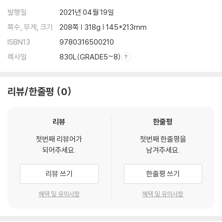
발행일
2021년 04월 19일
쪽수, 무게, 크기
208쪽 | 318g | 145*213mm
ISBN13
9780316500210
렉사일
830L(GRADE5~8)
리뷰/한줄평
0
리뷰
한줄평
첫번째 리뷰어가
첫번째 한줄평을
되어주세요.
남겨주세요.
리뷰 쓰기
한줄평 쓰기
혜택 및 유의사항
혜택 및 유의사항