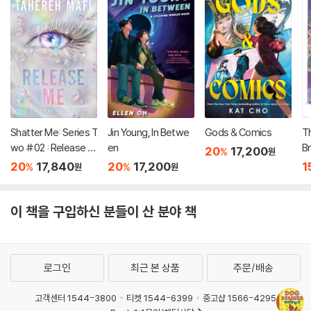
Shatter Me: Series T
Jin Young, In Betwe
Gods & Comics
T
wo #02 : Release M
en
Br
20
17,200
%
원
e
20
17,840
20
17,200
1
%
%
원
원
이 책을 구입하신 분들이 산 분야 책
로그인
최근 본 상품
주문/배송
고객센터 1544-3800
티켓 1544-6399
중고샵 1566-4295