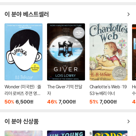
이 분야 베스트셀러
Wonder (미국판) : 줄
The Giver 기억 전달
Charlotte's Web : 19
H
리아 로버츠 주연 영화
자
53 뉴베리 아너
수
'원더' 원작 소설
50
6,500
46
7,000
51
7,000
4
%
%
%
원
원
원
이 분야 신상품