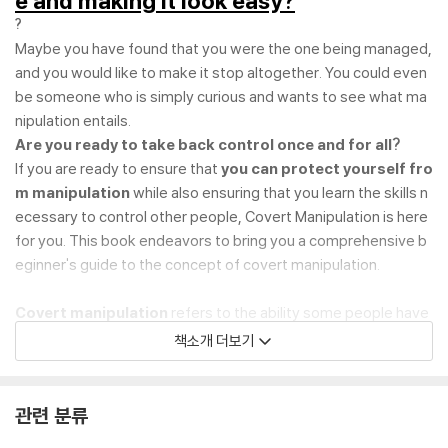
e and making it look easy?
?
Maybe you have found that you were the one being managed,
and you would like to make it stop altogether. You could even
be someone who is simply curious and wants to see what ma
nipulation entails.
Are you ready to take back control once and for all?
If you are ready to ensure that
you can protect yourself fro
m manipulation
while also ensuring that you learn the skills n
ecessary to control other people,
Covert Manipulation
is here
for you. This book endeavors to bring you a comprehensive b
eginner's guide to the concept of covert manipulation.
Covert manipulation
refers to the ability some people have
that enables them to secretly and without detection influenc
책소개 더보기
e the minds of other people. They are able to influence others
through emotions, thoughts, words, and even body language,
to get the results that they want in life. These skills can be cru
관련 분류
cial when it comes to being in a position with a
sales job
, or if