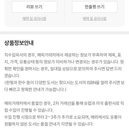
mples
리뷰 쓰기
한줄평 쓰기
Emotional manipulation
, what it is, how it is done, and sever
al tactics that utilize this principle
혜택 및 유의사항
혜택 및 유의사항
The principles of
persuasion
, how to use them, and what the
y are
A peek at manipulation in the workplace and in relationships
상품정보안내
How to
protect yourself
from manipulation attempts with s
everal different tips, tricks, and hints
직수입외서의 경우, 해외거래처에서 제공하는 정보가 부족하여 제목, 표
And more!
지, 가격, 유통상태 등의 정보가 미비하거나 변경되는 경우가 있습니다. 정
?
확한 확인을 원하시는 경우, 일대일 상담으로 문의하여 주시면 답변 드리
Would You Like To Know More?
겠습니다.
?
(판형과 판수 등이 다양한 도서는 찾으시는 도서의 ISBN을 알려 주시면 보
Learn all about manipulation psychology with the wisdom of t
다 빠르고 정확한 안내가 가능합니다.)
his text!
Grab your copy today! Scroll up and click the
"
B
해외거래처에서 품절인 경우, 2차 거래선을 통해 유럽과 미국 출판사로 직
uy Now
"
button!
접 수입이 진행될 수 있습니다.
수입 진행 시점으로 부터 2~3주가 추가로 소요되며, 해외에서도 유통이
원활하지 않은 도서는 품절 안내가 지연될 수 있습니다.