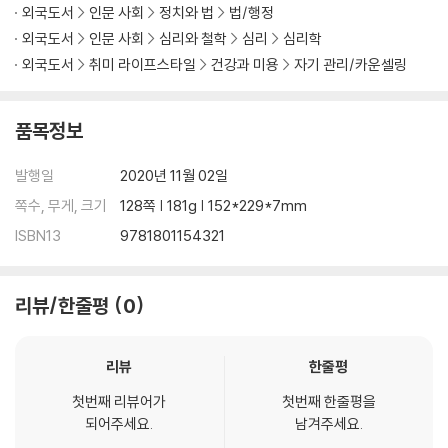
you want to develop the
ability to lead a group of people
.
외국도서
인문 사회
정치와 법
법/행정
They can make or break the difference between getting hired
외국도서
인문 사회
심리와 철학
심리
심리학
or rejected if you know how to utilize them effectively.
외국도서
취미 라이프스타일
건강과 미용
자기 관리/카운셀링
This book will guide you through everything you need to kno
w, teaching you about what covert manipulation is, how it is us
품목정보
ed, and more. As you read this book, you will develop skills tha
t you may not have ever even known existed, such as the abili
발행일
2020년 11월 02일
ty to effortlessly persuade someone to like you, or how to ins
tantly create rapport with a stranger.
쪽수, 무게, 크기
128쪽 | 181g | 152*229*7mm
ISBN13
9781801154321
Within this book, you will find the following:
The definition of covert manipulation, as well as important def
initions of other psychological terms, such as empathy and pe
리뷰/한줄평
0
rsuasion
Several signs to identify whether you have been manipulated
리뷰
한줄평
yourself
The traits of commonly manipulated individuals and why they
첫번째 리뷰어가
첫번째 한줄평을
attract manipulators in the first place
되어주세요.
남겨주세요.
How and why manipulators manipulate other people with exa