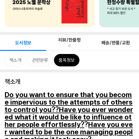
리뷰/한줄평
도서정보
배송/반품/교환
0
책소개
관련분류
품목정보
책소개
Do you want to ensure that you becom
e impervious to the attempts of others
to control you??Have you ever wonder
ed what it would be like to influence ot
her people effortlessly?
?
Have you eve
r wanted to be the one managing peopl