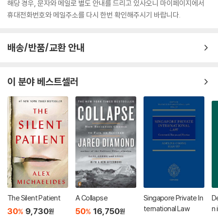
해당 경우, 문자와 메일로 별도 안내를 드리고 있사오니 마이페이지에서
휴대전화번호와 메일주소를 다시 한번 확인해주시기 바랍니다.
배송/반품/교환 안내
이 분야 베스트셀러
The Silent Patient
A Collapse
Singapore Private In
De
ternational Law
n 
30
9,730
50
16,750
%
%
원
원