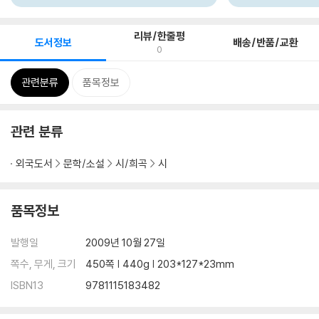
리뷰/한줄평
도서정보
배송/반품/교환
0
관련분류
품목정보
관련 분류
외국도서
문학/소설
시/희곡
시
품목정보
발행일
2009년 10월 27일
쪽수, 무게, 크기
450쪽 | 440g | 203*127*23mm
ISBN13
9781115183482