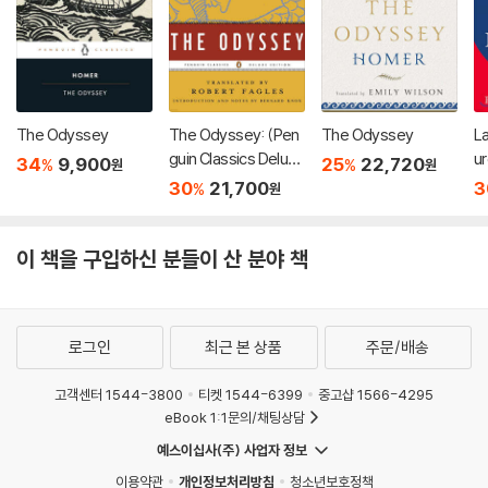
The Odyssey
The Odyssey: (Pen
The Odyssey
L
guin Classics Deluxe
u
34
9,900
25
22,720
%
%
원
원
Edition)
30
21,700
3
%
원
이 책을 구입하신 분들이 산 분야 책
로그인
최근 본 상품
주문/배송
고객센터 1544-3800
티켓 1544-6399
중고샵 1566-4295
eBook 1:1문의/채팅상담
예스이십사(주) 사업자 정보
이용약관
개인정보처리방침
청소년보호정책