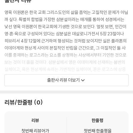
영육 이원론은 한국 교회 그리스도인의 삶을 좀먹는 고질적인 문제가 아닐
까 싶다. 특별히 합법을 가장한 삼분설이라는 매개를 통하여 성경에서는
낯선 영육 이원론이 한국교회에 기생한 것으로 보인다. 얼핏 보면, 인간이
영·혼·육으로 구성되어 있다는 삼분설은 데살로니가전서 5장 23절이나
히브리서 4장 12절에 근거하여 형성되는 것처럼 보이지만 실은 플라톤의
이데아계와 현상계 사이의 본질적인 반립을 근간으로, 그 이질적인 둘 사
이를 중재하는 로고스라는 요소를 상정하는 사상에서부터 기인한 것으로
보는 것이 더 옳을 것이다. 삼분설에서 영은 이데아계에 선재하는 불변의
실체이고, 육은 현상계에 속하는 가변적인 실체이며, 혼은 로고스에 상응
하는 실체로 파악되기 때문이다.
출판사 리뷰 더보기
한국 교회와 관련하여 삼분설을 교회 안으로 퍼트린 주역은 워치만 니(Wa
tchman Nee, 1903-1972)라고 할 수 있을 것이다. 한국 교회의 역사에
리뷰/한줄평
0
서 건전한 주석의 부재로 설교자들이 고통하고 있을 때, 무료로 문서를 배
포하는 방식으로 한국 교회 설교자들의 실질적인 관심사를 사로잡았을 뿐
만 아니라 그의 사상이 글로 인쇄되거나 책으로 출간되어 널리 읽히게 되
리뷰
한줄평
면서 일반 회중까지 직접적인 영향 아래 들어가게 되었기 때문이다. 워치
첫번째 리뷰어가
첫번째 한줄평을