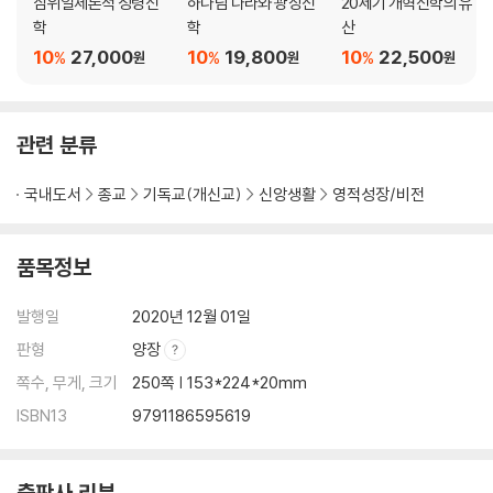
삼위일체론적 성령신
하나님 나라와 광장신
20세기 개혁신학의 유
학
학
산
10
27,000
10
19,800
10
22,500
%
%
%
원
원
원
관련 분류
국내도서
종교
기독교(개신교)
신앙생활
영적성장/비전
품목정보
발행일
2020년 12월 01일
판형
양장
쪽수, 무게, 크기
250쪽 | 153*224*20mm
ISBN13
9791186595619
출판사 리뷰