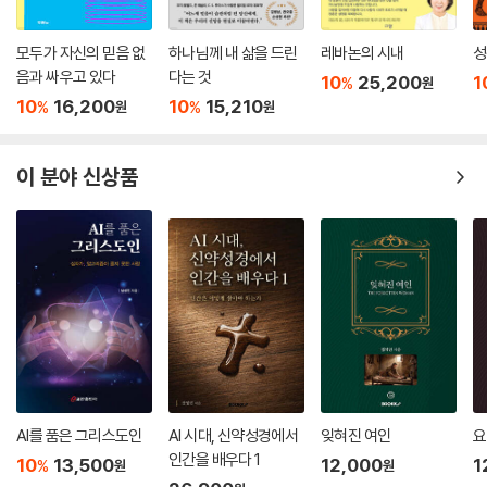
신앙고백공동체 안에서 그런 흐름이 발견되기 때문이다. 가장 극단적인 형
태인 영지주의의 사고방식(gnostic way of thinking)을 교회 안으로 슬
모두가 자신의 믿음 없
하나님께 내 삶을 드린
레바논의 시내
성
그머니 가지고 들어왔던 마르시온(Marcion)의 영향력도 상당히 거세었
음과 싸우고 있다
다는 것
10
25,200
1
%
원
고, 그런 잔향이 교회 안에 똬리를 틀고 지속적인 영향을 미쳐왔다고 말할
10
16,200
10
15,210
%
%
원
원
수 있다. 이러한 세속적인 관점이 성경의 몇몇 구절과 왜곡된 방식으로 얽
히면서 고질적인 변형과 왜곡을 재생산하는 구조가 만들어진 것으로 보인
다.
이 분야 신상품
한국 교회의 현실을 비판적으로 돌아보면 한국 교회가 그런 고질적인 병에
감염되어 있는 것으로 인식한 대중적인 진단이 없지 않다. 영화 《투캅스
2》에서는 배우 안성기가 분한 그리스도인 형사에게 투사되었듯이 한국 교
회가 세상에서는 세상의 방식을 따라서, 그러나 교회에서는 교회의 방식을
존중하며 살아가는 것을 당연히 여기는 이원화된 삶을 수용한 것으로 묘사
되기도 하였다. 사실 복음 안에서 온전한 삶으로 소환된 그리스도인이 세
속화된 사회를 살아가면서 그가 직면하고 있는 세속적인 가치관을 파헤치
고 기독교적인 삶을 노정하려는 마땅한 노력을 적당히 회피하려는 유혹에
직면하게 될 때, 영육 이원론이야말로 적당한 명분과 함께 취할 수 있는 선
AI를 품은 그리스도인
AI 시대, 신약성경에서
잊혀진 여인
요
택지로 다가올 수 있을 것이다. 그리하여 세속사회에도 잘 적응하고, 교회
인간을 배우다 1
10
13,500
12,000
1
%
원
원
에서도 적당히 잘 적응하는 그런 그리스도인으로 분하게 되는 것은 아닌가