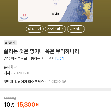
미리보기
사이즈비교
공유하기
소득공제
살리는 것은 영이니 육은 무익하니라
영육 이원론으로 고통하는 한국교회
양장
유태화
저
대서
2020.12.01.
첫번째 리뷰어가 되어주세요
판매지수
96
17,000
원
10
15,300