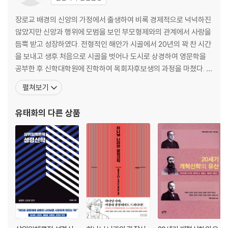
열네 번째 이야기 131
열다섯 번째 이야기 139
장로교 배경의 신앙의 가정에서 출생하여 비록 경제적으로 넉넉하진
않았지만 신앙과 행위에 모범을 보인 부모형제와의 관계에서 사랑을
제2부 : 조직신학으로 읽기
듬뿍 받고 성장하였다. 전형적인 해안가 시골에서 20년의 꽉 찬 시간
을 보내고 생후 처음으로 시골을 벗어나 도시로 상경하여 영문학을
열여섯 번째 이야기 : 21세기 영성의 흐름과 개혁교회의 영성 149
공부한 후 신학대학원에 진학하여 목회자후보생의 과정을 마쳤다. 신
열일곱 번째 이야기 : 창조·타락·구속·완성의 빛에서 본 아브라함 카이퍼와
학연마를 통하여 그간의 신앙과 삶이 확인되기도 하고, 과거를 뒤로
펼쳐보기
클라스 스킬더의 문화관 179
하며 새로운 지평으로 확장되기도 하였다. 이후 남아프리카공화국 프
열여덟 번째 이야기 : 이야기로 풀어보는 종말론 213
리토리아대학교(Universiteit van Pretoria) 신학부에서 2년, 네
유태화
의 다른 상품
덜란드 암스테르담 자유대학교(De Vrije U
에필로그 242
참고문헌 245