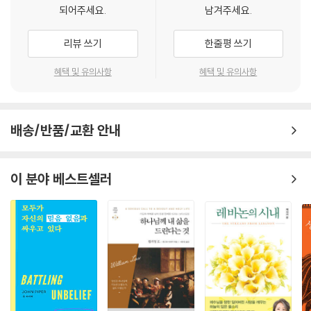
만 니 자신이 이미 언급했듯이 신실한 그리스도인은 육에 속한 정치, 경제,
되어주세요.
남겨주세요.
사회, 문화, 교육, 여가, 놀이와 같은 것을 끌어안고 여기에 의미를 부여하
며 살 필요가 없고, 다만 영에 속한 것, 영원에 속한 것에만 관심을 기울이
리뷰 쓰기
한줄평 쓰기
면 된다고 주장하는 영육 이원론으로 빠져나가는 모습은 성경적인 사유에
기반한다기보다는 철학적인 사유에 귀속된다.
혜택 및 유의사항
혜택 및 유의사항
삼분설자들이 호소하는 본문인 히브리서 4장 12절의 핵심적인 관심사는
죄우의 날선 검과 같은 하나님의 말씀이 전인을 하나님 앞에 드러내는 역
배송/반품/교환 안내
할을 수행한다는 사실을 강조할 뿐, 육은 악하고 영은 선하며 따라서 육은
폐기하고 영적인 것에 집중하라는 식으로 읽혀서는 안 된다. 데살로니가전
서 5장 23절도 마찬가지다. 그리스도 예수의 다시 오시는 날에 인간이 전
이 분야 베스트셀러
인적으로 구원에 참여하게 될 것을 소망하며 범사에 헤아려 악은 모양이라
도 버리고 선은 어떤 희생을 치르더라도 취하는 그런 분별된 삶을 살아서
성령이 기뻐하고 즐거워하는 온전한 인간이 되었으면 좋겠다는 권면의 말
씀이다. 이 두 본문에는 어떤 형식의 영육 이원론도 게재되어 있지 않다.
삼분설을 떠나서라도 영육 이원론적인 관점은 교회의 역사에서 반복적으
로 경험되곤 하였다. 전체적으로 볼 때는 플라톤적인 영향력 아래 있었던
고린도교회라든지, 헬라적인 배경에서 형성된 동방정통교회라든지 하는