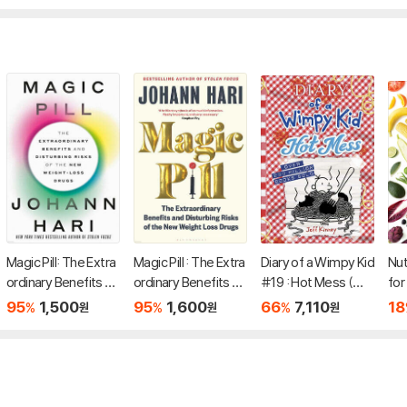
Magic Pill: The Extra
Magic Pill : The Extra
Diary of a Wimpy Kid
Nut
ordinary Benefits an
ordinary Benefits an
#19 : Hot Mess (미
for
d Disturbing Risks o
d Disturbing Risks o
국판)
Com
95
1,500
95
1,600
66
7,110
18
%
%
%
원
원
원
f the New Weight-L
f the New Weight L
th
oss Drugs
oss Drugs
nne