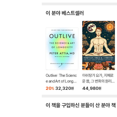
이 분야 베스트셀러
Outlive: The Scienc
아쉬탕가 요가, 지혜로
e and Art of Longevi
운 몸, 그 변화의 원리:
ty
&#49
20
32,320
44,980
%
원
원
이 책을 구입하신 분들이 산 분야 책