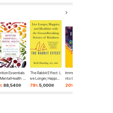
rition Essentials
The Rabbit Effect: L
Immune: A Journey I
 Mental Health: A
ive Longer, Happier,
nto the Mysterious
plete Guide to
and Healthier with t
System That Keeps
88,540
79
5,000
20
40,240
%
%
%
원
원
원
e Food-Mood Co
he Groundbreaking
You Alive
ction
Science of Kindnes
s