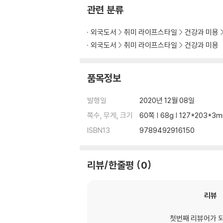
관련 분류
외국도서
취미 라이프스타일
건강과 미용
외국도서
취미 라이프스타일
건강과 미용
품목정보
발행일
2020년 12월 08일
쪽수, 무게, 크기
60쪽 | 68g | 127*203*3
ISBN13
9789492916150
리뷰/한줄평
0
리뷰
첫번째 리뷰어가 