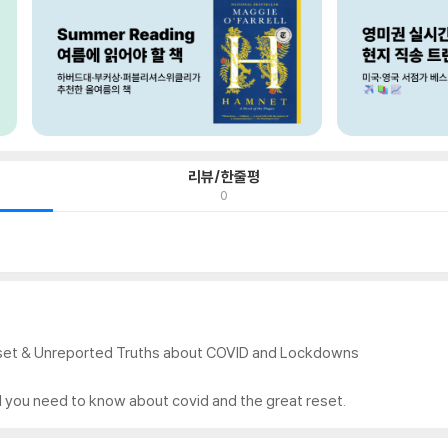
리뷰/한줄평
0
set & Unreported Truths about COVID and Lockdowns
l you need to know about covid and the great reset.