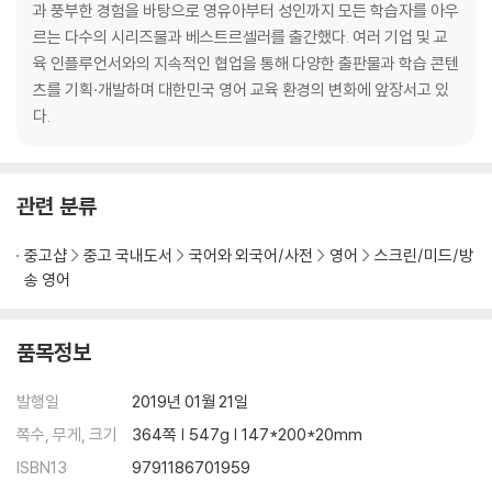
과 풍부한 경험을 바탕으로 영유아부터 성인까지 모든 학습자를 아우
르는 다수의 시리즈물과 베스트르셀러를 출간했다. 여러 기업 및 교
육 인플루언서와의 지속적인 협업을 통해 다양한 출판물과 학습 콘텐
츠를 기획·개발하며 대한민국 영어 교육 환경의 변화에 앞장서고 있
다.
관련 분류
중고샵
중고 국내도서
국어와 외국어/사전
영어
스크린/미드/방
송 영어
품목정보
발행일
2019년 01월 21일
쪽수, 무게, 크기
364쪽 | 547g | 147*200*20mm
ISBN13
9791186701959