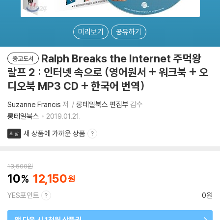
미리보기
공유하기
Ralph Breaks the Internet 주먹왕
중고도서
랄프 2 : 인터넷 속으로 (영어원서 + 워크북 + 오
디오북 MP3 CD + 한국어 번역)
Suzanne Francis
저
롱테일북스 편집부
감수
롱테일북스
2019.01.21.
새 상품에 가까운 상품
최상
13,500
원
10
12,150
YES포인트
0원
앱 다운 시 1천원 상품권