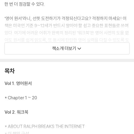
한 번 더 점검할 수 있다.
‘영어 원서’라니, 선뜻 도전하기가 걱정되신다고요? 걱정하지 마세요! 이
책은 미국인 기준 9~12세가 반드시 알아야 할 쉽고 중요한 표현들로 쓰여
있다. 여기에 어려운 어휘가 완벽히 정리된 ‘워크북’은 영어 사전의 도움 없
이도 원서를 쉽게 읽도록, 또 동시에 탄탄한 영어 실력을 다질 수 있도록 도
와준다. 특히 영화를 보고 책을 읽으면, 영화 속 장면이 자연스럽게 머릿속
책소개 더보기
에 그려지면서 더욱 수월하게 읽을 수 있다! 지금 『영화로 읽는 영어 원서
- 주먹왕 랄프 2: 인터넷 속으로(Ralph Breaks the Internet』를 읽어 보
자!
목차
「주먹왕 랄프 2」 오디오북 샘플 듣기
Vol 1. 영어원서
이 책은 ‘귀로 읽기’와 ‘소리 내어 읽기’를 위해 오디오북이 MP3 CD에 담
* Chapter 1 ~ 20
겨 함께 제공되고 있다. 양질의 오디오북을 통해 독자들은 ‘리스닝’까지 향
상할 수 있다.
Vol 2. 워크북
* ABOUT RALPH BREAKS THE INTERNET
* 이 책의 구성