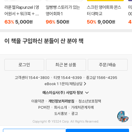
라푼젤 Rapunzel (영
일빵빵 스토리가 있는
스크린 영어회화 몬스
미
어원서 + 워크북 + MP
영어회화 1
터 대학교
0
3 CD 1장) - 전2권세트
63
5,000
96
500
50
9,000
4
%
%
%
원
원
원
이 책을 구입하신 분들이 산 분야 책
로그인
최근 본 상품
주문/배송
고객센터 1544-3800
티켓 1544-6399
중고샵 1566-4295
eBook 1:1문의/채팅상담
예스이십사(주) 사업자 정보
이용약관
개인정보처리방침
청소년보호정책
PC버전
회사소개
거래처관계자께
도서홍보
광고
Copyright © YES24 Corp. All Rights Reserved.
MATOM1