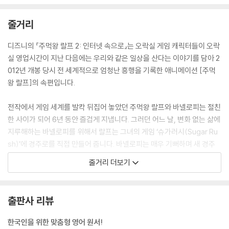
줄거리
디즈니의 『주먹왕 랄프 2: 인터넷 속으로』는 오락실 게임 캐릭터들이 오락
실 영업시간이 지난 다음에는 우리와 같은 일상을 산다는 이야기를 담아 2
012년 개봉 당시 전 세계적으로 엄청난 흥행을 기록한 애니메이션 [주먹
왕 랄프]의 속편입니다.
전작에서 게임 세계를 발칵 뒤집어 놓았던 주먹왕 랄프와 바넬로피는 절친
한 사이가 되어 6년 동안 즐겁게 지냅니다. 그러던 어느 날, 변화 없는 삶에
지루해하는 바넬로피를 위해서 랄프는 그녀의 게임 ‘슈가러시(Sugar Ru
sh)’에 경주로를 직접 만들어 줍니다. 바넬로피는 매우 기뻐하며 새 경주
로를 즐기며 실제 오락실에서 게임을 하고 있는 아이의 조종을 따르지 않
줄거리 더보기
고 마음대로 움직였고, 그 와중에 게임기의 조종 핸들이 뽑히는 사고가 일
어납니다. 설상가상으로 오락실의 주인 리트왁씨가 떨어진 핸들을 다시 끼
우려고 하다가 핸들이 완전히 부서집니다. 리트왁 씨는 이베이(eBay)라
출판사 리뷰
는 인터넷 사이트에서 조종 핸들을 팔고 있다는 정보를 알게 되지만, 너무
비싼 가격 때문에 슈가 러시를 금요일에 고물상에 팔겠다고 하고 게임 기
한국인을 위한 맞춤형 영어 원서!