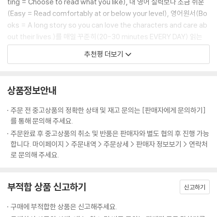
ting = Choose to read what you like), 내 영어 실력보다 조금 쉬운
- 영화 [주먹왕 랄프2(Ralph Breaks the Internet)]를 재미있게 보신
(Easy = Read comfortably at or below your level), 영어원서(Bo
분
oks = A long story so you can love the characters and care ab
- 특목고 입시를 준비하는 초·중학생
out their lives.)를 매일 꾸준히(20-30 minutes EVERY DAY) 읽는
- 토익 650~750점, 고등학교 상위권 수준의 영어 학습자
것입니다. 이 책은 위와 같은 요소를 완벽하게 충족시키는 책입니다. 남녀
추천평 더보기
- 엄마표 영어를 위한 교재를 찾고 있는 부모님
노소 누구나 좋아하는 세계적인 베스트셀러를 한국인의 영어 실력 향상을
위해 치밀하게 고안했기 때문이지요. 이 책을 통해 원서 읽기의 재미와 영
『영화로 읽는 영어 원서』를 시리즈로 읽어보세요! 『겨울왕국』, 『인사이드
어 실력의 향상을 맛볼 수 있으리라 확신합니다.
상품정보안내
아웃』, 『모아나』, 『하이스쿨 뮤지컬』, 『주토피아』, 『코코』, 『몬스터 주식회
- 마이클 마이즈너 (한국 외국어대학교 교수)
사』등 다양한 책들이 출간되어 큰 사랑을 받고 있습니다.
주문 전 중고상품의 정확한 상태 및 재고 문의는 [판매자에게 문의하기]
를 통해 문의해 주세요.
주문완료 후 중고상품의 취소 및 반품은 판매자와 별도 협의 후 진행 가능
합니다. 마이페이지 > 주문내역 > 주문상세 > 판매자 정보보기 > 연락처
로 문의해 주세요.
부적합 상품 신고하기
신고하기
구매에 부적합한 상품은 신고해주세요.