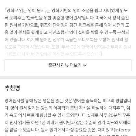
계의 플러그를 뽑아 버립니다. 가까스로 게임 밖으로 탈출한 바넬로피와
‘슈가 러시’ 캐릭터들은 졸지에 게임과 집을 잃은 신세가 됩니다.
『영화로 읽는 영어 원서』는 영화 기반의 영어 소설을 쉽고 재미있게 읽도
록 도와주는 ‘한국인을 위한 맞춤형 영어원서’입니다. 미국에서 정식 출간
게임을 잃어 상심한 바넬로피를 위해 랄프는 이베이로 가서 조종 핸들을
된 원서를 기반으로, 퀴즈와 단어장이 담긴 워크북을 통해 영어 사전의 도
가져오겠다고 결심합니다. 그렇게 바넬로피와 랄프는 조종 핸들을 찾아 와
움 없이 원서를 쉽게 읽고 자연스럽게 영어 실력을 쌓을 수 있도록 구성되
이파이를 타고 인터넷으로 접속합니다. 하지만 인터넷 세상은 그들이 이제
어 있습니다. 여기에 원어민 성우가 녹음한 오디오북을 포함해 원서의 활
까지 경험했던 것과 너무 달라서 두 친구들을 혼란스럽게 합니다.
용도를 극대화 시켰습니다. 또한, 부록 CD에 한국어 번역을 첨부하여 원서
내용을 다시 한 번 정확하게 이해할 수 있도록 하였습니다.
오락실 게임 캐릭터에 불과한 바넬로피와 랄프는 정신없이 복잡한 인터넷
출판사 리뷰 더보기
속에서 무사히 슈가 러시의 조종 핸들을 찾아낼 수 있을까요? 사랑할 수밖
이런 탄탄한 구성 덕분에 『영화로 읽는 영어 원서』 시리즈는, EBS 운영 어
에 없는 오락실 게임 캐릭터들이 일으키는 좌충우돌 모험을 담은 『주먹왕
학사이트(ebsreading.com)에서 동영상 강의 교재로 사용되고 있으며,
랄프 2: 인터넷 속으로』를 지금 영어 원서로 읽어 보세요!
강남·서초·대전 등지 명문 중·고교 및 학원 교재로 채택되고, 출간하는 책
추천평
마다 어학 분야에 베스트셀러 진입하는 등 ‘검증받은 영어원서’로 큰 사랑
을 받고 있습니다.
영어원서를 통해 많은 영문을 읽는 것은 영어를 습득하는 최고의 방법입니
다. 영어 원서 읽기는 당신의 어휘력과 문법 지식을 확실하게 다져주고, 읽
이 책이 필요한 독자들
기 속도 역시 빠르게 향상할 수 있게 도와줍니다.실제로 하루 20분씩 꾸준
히 원서 읽기를 하면 1년 이내에 원어민과 같은 수준의 읽기 속도와 이해력
- 영어원서 읽기를 처음 시작하는 독자
을 얻을 수 있습니다. 원서 읽기에서 가장 중요한 것은, 재미있고(Interes
- 쉽고 재미있는 원서를 찾고 있는 영어 학습자