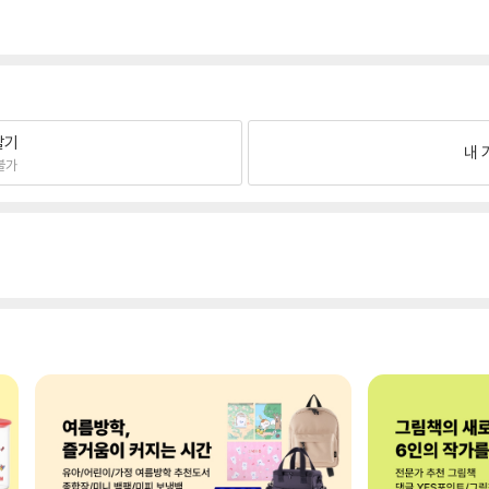
팔기
내 
불가