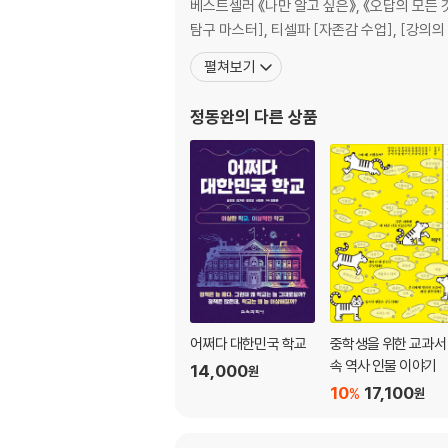
다. 내 아이 진로 검사
베스트셀러 《나만 알고 싶은》, 《오답의 모든 것》 시리즈 등의 책 124권 기획 · ‘AI 진로진학 My Best
Chapter Ⅲ 1학년 진로 설계 준비
펼쳐보기
1. 1학년 진로 설계
정동완
의 다른 상품
가. 첫 학평 성적표의 의미
나. 진로 강점을 보여주는 교과 선택
다. 대입제도를 알아야 3년 헛고생 안한다.
2. 2학년 진로진학 설계
가. 내신 성적표의 거부할 수 없는 진실
나. 내 아이 진로 탐색 구체화
다. 상위 1%의 꼼꼼한 공부법 익히기
Chapter Ⅳ 진로 진학 전진
어쩌다 대한민국 학교
중학생을 위한 교과서
속 역사 인물 이야기
14,000
원
1. 진로 진학 전진 전략
10
17,100
%
원
가. 학생부종합전형 성공의 열쇠! 희망학과를 탐
나. 희망하는 대학과 학과에 필요한 공부