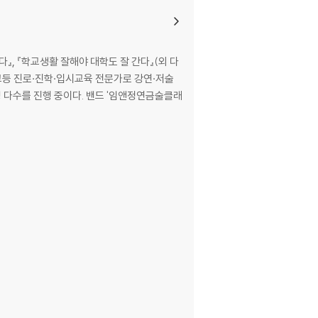
』, 『학교생활 잘해야 대학도 잘 간다』(외 다
고등 진로·진학·입시교육 전문가로 강연·저술
칭 다수를 진행 중이다. 밴드 '임앤정연금술클래