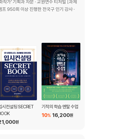
탐구 마스터], 티셀파 [자존감 수업], [강의의 품격] 등 다양한 원격연수 총괄기획 · 진로, 진학, 공부, AI 관련 특강 2,000회, 캠프 950회 이상 진행한 전국구 인기 강사 ·
입시컨설팅 SECRET
기적의 학습 멘탈 수업
AI 영상제작
BOOK
10
16,200
5
30,400
%
%
원
원
21,000
원