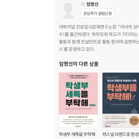
다. 성적과 학생부 분석
저
임명선
관심작가 알림신청
2. 진로 현실을 위한 공부 전진 전략
가. 성적 관리로 대입 기본 잡기
대학저널 진로입시문제연구소장. 『자녀의 성격을
나. 성적 향상의 열쇠
수)를 출간하였다. 학부모와 학교가 기다리는
다. 진로 목표 완성할 공부 근육
활동과 함께 컨설턴트로 활동 중이며 급변하는 
스'를 운영하고 있다.
Chapter Ⅴ 1학년 마무리
임명선
의 다른 상품
1. 시험 전진 전략
가. 시험 기간 시간 관리 전략
나. 성적 향상 비책
다. 자기주도학습 실현과 부족한 과목 끌어 올릴
2. 새 학년 준비 전략
가. 돌아 봐야만 보이는 것들
나. 2학년이 되면 꼭 해야할 것들
학생부 세특을 부탁해
퍼스널 브랜드로 완성
부모 입시 코칭 끝판왕 제 2부