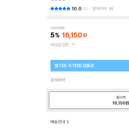
10.0
판매지수
36
7
17,000
원
5
16,150
YES포인트
앱 다운 시 1천원 상품권
결제혜택
종이책
16,150
배송안내