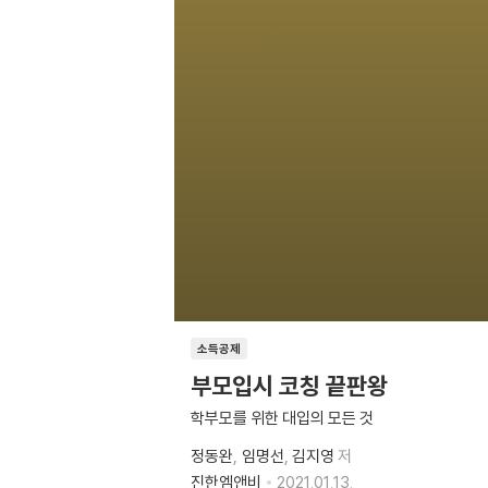
소득공제
부모입시 코칭 끝판왕
학부모를 위한 대입의 모든 것
정동완
임명선
김지영
저
진한엠앤비
2021.01.13.