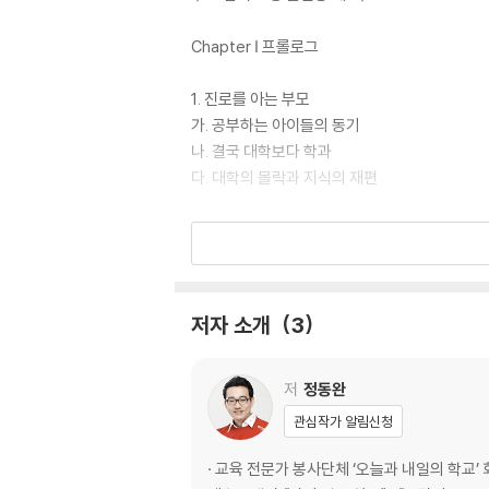
Chapter Ⅰ 프롤로그
1. 진로를 아는 부모
가. 공부하는 아이들의 동기
나. 결국 대학보다 학과
다. 대학의 몰락과 지식의 재편
Chapter Ⅱ 고등학교 입학 준비
1. 예비 고1 고교 선택과 학교 배정
가. 이제 중학생이 아닌 예비 고1이다.
저자 소개
3
나. 우리 아이 고등학교 탐구하기
다. 중3 겨울 방학을 보면 고1 성적이 보인다.
저
정동완
2. 내 아이를 알자
관심작가 알림신청
가. 아이를 알아야 진로가 보인다.
나. 내 아이 진로 성숙도
· 교육 전문가 봉사단체 ‘오늘과 내일의 학교’ 회장 · 교육부인가 비영리사단법인 ‘가르치는 사람들의 재능나눔 네트워크’ 초대회장 역임 · <EBS> 진로진학 