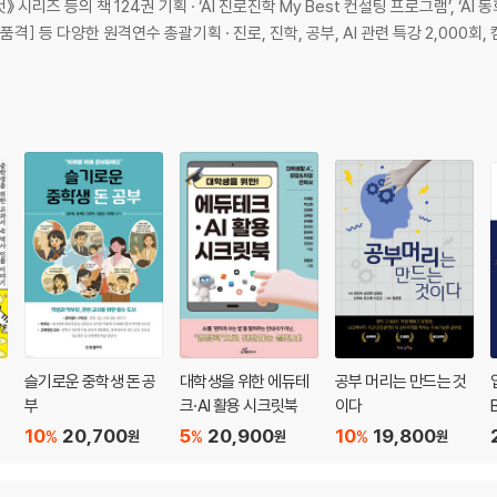
 컨설팅 프로그램’, ‘AI 동화작가’ 기획과 자문 · 교원연수 티처빌 [과제
슬기로운 중학생 돈 공
대학생을 위한 에듀테
공부 머리는 만드는 것
부
크·AI 활용 시크릿북
이다
10
20,700
5
20,900
10
19,800
%
%
%
원
원
원
하라!