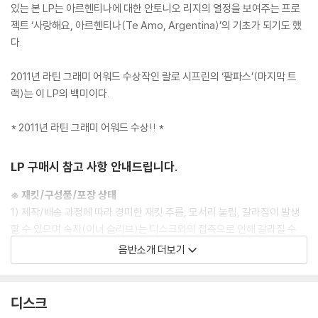
있는 본 LP는 아르헨티나에 대한 안토니오 리지의 열정을 보여주는 프로
젝트 ‘사랑해요, 아르헨티나(Te Amo, Argentina)’의 기초가 되기도 했
다.
2011년 라틴 그래미 어워드 수상작인 랄로 시프린의 ‘팜파스’(마지막 트
랙)는 이 LP의 백미이다.
* 2011년 라틴 그래미 어워드 수상!! *
LP 구매시 참고 사항 안내드립니다.
※ 재킷/구성품/포장 상태
1) 제작/배송 과정에 따라 경미한 재킷 주름, 모서리 눌림, 갈라짐이 발생
할 수 있으며 속지(이너 슬리브)는 디스크와의 접촉으로 인해 갈라질 수
있습니다.
음반소개 더보기
외관상 불량 확인되는 상품을 개봉 시엔 반품/교환 처리 불가합니다.
2) 디스크 라벨은 공정상 매끄럽게 부착되지 않을 수도 있으며 겉포장 비
닐은 품질보증대상이 아닙니다.
디스크
3) 일본 제작 LP는 대부분 겉비닐이 밀봉되어 있지 않습니다.