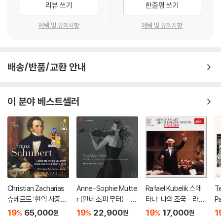
리뷰 쓰기
한줄평 쓰기
혜택 및 유의사항
혜택 및 유의사항
배송/반품/교환 안내
이 분야 베스트셀러
Christian Zacharias
Anne-Sophie Mutte
Rafael Kubelik 스메
Te
슈베르트: 현악 사중주
r (안네 소피 무터) - Ea
타나: 나의 조국 - 라파
Pa
전곡 외 (Schubert: C
st Meets West
엘 쿠벨릭 (Smetana:
a
19
65,000
19
22,900
19
17,000
1
%
%
%
원
원
원
omplete String Quar
Ma Vlast)
올