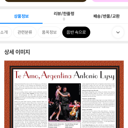
리뷰/한줄평
상품정보
배송/반품/교환
0
 소개
관련분류
품목정보
음반 속으로
상세 이미지