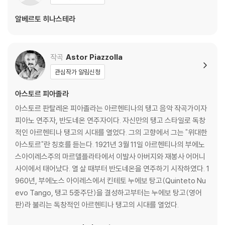
지되도록 디스크 센터 홀 구경이 작게 제작되는 경우가 있습니다. 턴테이
블 스핀들에 맞지 않는 경우에는 전용 제품 등을 이용하여 센터 홀을 조정
알베르토 히나스테라
하시면 해결됩니다.
3) 디스크에 미세한 잔 흠집이 남아있거나 인쇄 면이 깨끗하지 않은 경우
가 있으며, 이는 상품의 불량이 아닙니다. 단, 재생에 이상이 있는 경우에는
작곡
Astor Piazzolla
불량으로 인한 반품/교환이 가능합니다
관심작가 알림신청
※ 컬러 디스크
아스토르 피아졸라
아래에 해당하는 경우는 불량이 아니므로 개봉 후 반품/교환이 불가합니
아스토르 판탈레온 피아졸라는 아르헨티나의 탱고 음악 작곡가이자
다.
피아노 연주자, 반도네온 연주자이다. 자신만의 탱고 스타일로 독창
1) 컬러 디스크는 웹 이미지와 실제 색상이 차이가 날 수 있습니다.
적인 아르헨티나 탱고의 시대를 열었다. 그의 고향에서 그는 "위대한
2) 컬러 디스크의 특성상 제작 공정시 앨범마다 색상 차이가 나는 경우도
아스토르"란 칭호를 듣는다. 1921년 3월 11일 아르헨티나의 부에노
있습니다.
스아이레스주의 마르델플라타에서 이발사 아버지와 재봉사 어머니
3) 컬러 디스크는 제작 과정에서 다른 색상 염료가 섞여 얼룩과 번짐, 반점
사이에서 태어났다. 열 살 때부터 반도네온을 연주하기 시작하였다. 1
등이 발생할 수 있습니다.
960년, 부에노스 아이레스에서 킨테토 누에보 탕고(Quinteto Nu
evo Tango, 탱고 5중주단)을 결성하고부터는 누에보 탕고(영어
※ 반품/교환 안내
판)라 불리는 독창적인 아르헨티나 탱고의 시대를 열었다.
1) 불량으로 인한 반품/교환 요청 시에는 불량 확인을 위해 개봉 시의 동영
상을 요청할 수 있으며, 동영상이 없는 경우 반품/교환이 제한될 수 있습니