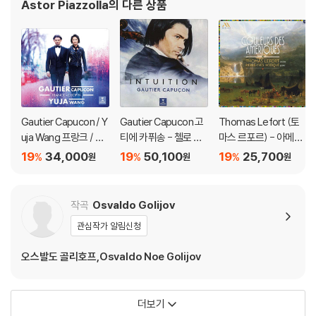
Astor Piazzolla
의 다른 상품
다.
관련 사진과 동영상 및 재생 기기 모델명을 첨부하여 첨부하여 고객센터에
문의 바랍니다.
2) LP는 잦은 배송 과정에서 재킷에 손상이 발생할 가능성이 높고 재판매
가 어려우므로 신중한 구매를 부탁드립니다.
Gautier Capucon / Y
Gautier Capucon 고
Thomas Lefort (토
uja Wang 프랑크 / 쇼
티에 카퓌송 - 첼로 소
마스 르포르) - 아메리
팽: 첼로 소나타 (Franc
품집 '인투이션' (Intuiti
카의 색채 (Couleurs
19
34,000
19
50,100
19
25,700
%
%
%
원
원
원
k / Chopin: Cello Son
on) [UHQCD]
Des Ameriques)
atas) [UHQCD]
작곡
Osvaldo Golijov
관심작가 알림신청
오스발도 골리호프,Osvaldo Noe Golijov
더보기