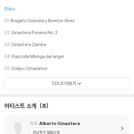
4) 디지털 다운로드 코드는 본사에서 공지 없이 증정 종료될 수 있습니다.
Disc
※ 재생 불량
01
Bragato Graciela y Buenos Aires
1) 침압 조절 기능이 없는 턴테이블을 사용하시는 경우, (주로 올인원 형태
02
Ginastera Punena No. 2
모델) 다이내믹 사운드의 편차가 큰 트랙을 재생할 때 이상 현상이 발생할
수 있습니다.
03
Ginastera Zamba
기기 문제로 인해 발생하는 재생 불량 현상에 대해서는 반품/교환이 불가
하니 침압 조절이 가능한 기기에서 재생하실 것을 권유 드립니다.
04
Piazzolla Mlonga del angel
2) 디스크는 정전기와 먼지로 인해 재생이 원활하지 않은 경우가 있습니
05
Golijov Omaramor
다. 전용 제품으로 이를 제거하면 대부분 해결됩니다.
3) 바늘에 먼지가 쌓이는 경우에도 재생이 원활하지 않을 수 있습니다.
디스크 더보기
※ 디스크 외관 불량
1) 열을 가하여 제작하는 바이닐 공정 특성상 디스크 표면이 미세하게 울
아티스트 소개
8
렁거리거나 휘어지는 경우가 있습니다.
재생이 불안정한 경우 스태빌라이저를 사용하시면 좀 더 안정적인 재생이
가능합니다.
작곡
Alberto Ginastera
2) 재생 음역의 왜곡을 최소화 하고 반복 재생시에도 최대한 일관되게 유
관심작가 알림신청