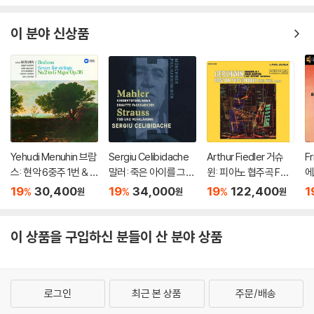
tets, Trout Quintet
스
& String Trios)
쿠
이 분야 신상품
Yehudi Menuhin 브람
Sergiu Celibidache
Arthur Fiedler 거슈
F
스: 현악 6중주 1번 & 2
말러: 죽은 아이를 그리
윈: 피아노 협주곡 F장
에
번 (Brahms: String S
는 노래 / R. 슈트라우
조 (Gershwin: Conc
of
19
30,400
19
34,000
19
122,400
1
%
%
%
원
원
원
extets No.1 & 20) [H
스: 죽음과 변용 (Mahl
erto in F, Cuban Ove
e 
QCD]
er: Kindertotenliede
rture, I Got Rhythm)
Of
r, R. Strauss: Death a
[2LP]
[
이 상품을 구입하신 분들이 산 분야 상품
nd Transfiguration)
[UHQCD]
로그인
최근 본 상품
주문/배송