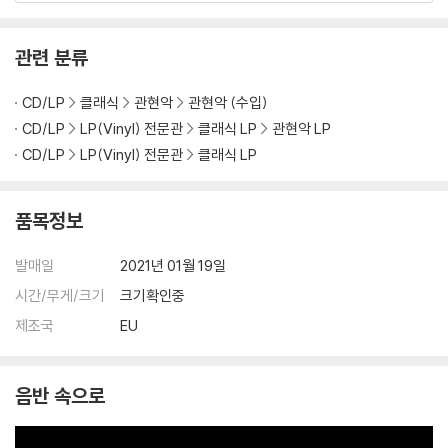
관련 분류
CD/LP
클래식
관현악
관현악 (수입)
CD/LP
LP(Vinyl) 전문관
클래식 LP
관현악 LP
CD/LP
LP(Vinyl) 전문관
클래식 LP
품목정보
발매일
2021년 01월 19일
시간/무게/크기
크기확인중
제조국
EU
음반 속으로