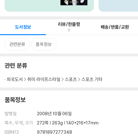
리뷰/한줄평
도서정보
배송/반품/교환
0
관련분류
품목정보
관련 분류
외국도서
취미 라이프스타일
스포츠
스포츠 기타
품목정보
발행일
2008년 10월 06일
쪽수, 무게, 크기
272쪽 | 263g | 140*216*17mm
ISBN13
9781897277348