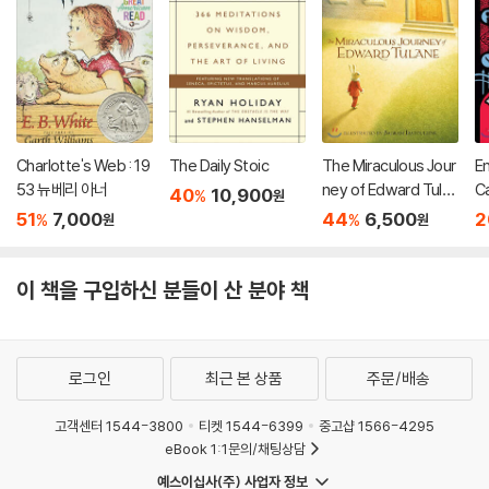
Charlotte's Web : 19
The Daily Stoic
The Miraculous Jour
E
53 뉴베리 아너
ney of Edward Tulan
Ca
40
10,900
%
원
e
M
51
7,000
44
6,500
2
%
%
원
원
이 책을 구입하신 분들이 산 분야 책
로그인
최근 본 상품
주문/배송
고객센터 1544-3800
티켓 1544-6399
중고샵 1566-4295
eBook 1:1문의/채팅상담
예스이십사(주) 사업자 정보