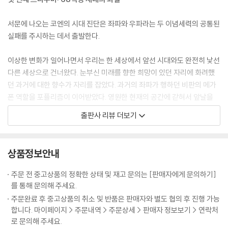
서문에 나오는 코엔의 시대 진단은 좌파와 우파라는 두 이념세력의 공통된
실패를 주시하는 데서 출발한다.
이상한 변화가 일어나면서 우리는 한 세상에서 앞선 시대와도 완전히 낯선
다른 세상으로 건너왔다. 눈부신 미래를 향한 희망이 있던 자리에 화려했
던 과거에 대한 향수가 자리를 잡았다. 과거의 좌파가 행하던 비판의 메가
폰 역할을 포퓰리즘이 이어받았다. 영원한 현재의 공간에 갇혀서 앞날을
생각하기가 너무나 어렵게 된 오늘날 청년 세대의 상황이야말로 지난 반세
출판사 리뷰 더보기
기 동안 쌓여온 정신적 외상의 증상이라 할 수 있다.(서문)
코엔이 보기에 50년 전 1968년 5월 혁명은, 앙시앵레짐을 무너뜨린 프랑
상품정보안내
스 대혁명처럼 사람들의 상상력에 불을 붙였다. 당시 대학가인 라탱 구를
행진하던 젊은 세대들에게는 부르주아를 무너뜨리는 것만이 문제였다. 하
주문 전 중고상품의 정확한 상태 및 재고 문의는 [판매자에게 문의하기]
지만 68년 5월 혁명에서는 어떤 이도 처형되지 않았으며 마치 즐거운 파
를 통해 문의해 주세요.
티와 같았다. 프랑스 대혁명에서는 빵을 요구했지만, 이제는 부를 차별없
주문완료 후 중고상품의 취소 및 반품은 판매자와 별도 협의 후 진행 가능
이 ‘거리낌 없이 즐기는 것’이 문제였다. 샌프란시스코, 파리, 베를린의 신
합니다. 마이페이지 > 주문내역 > 주문상세 > 판매자 정보보기 > 연락처
세대들은 단조롭게 되풀이되는 노동과 물질의 문제에서 벗어나 사랑과 로
로 문의해 주세요.