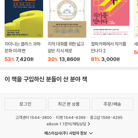
판은 ‘무력감과 쾌락주의와 도덕적 혼란에 빠지는 것’을 한시바삐 막아야
한다는 것이었다.
레이건의 대통령 당선은 그의 지지자들에게는 쾌락 원칙에대한 현실 원칙
의 설욕으로 보였다. 레이건은 경제가 아닌 도덕적 혁명의 기수였다. 하지
만 레이건은 68혁명 세대만큼이나 순진한 환상을 통해 지지를 이끌어내
차이나는 클라스 과학·
지적 대화를 위한 넓고
철학카페에서 작가를
세
는데, 도덕성 회복을 통해서 자본주의는 자동 조절되리라는 게 그것이다.
문화·미래 편
얕은 지식 제로
만나다 2
5
그러나 그의 당선 이후 실제로 실현된 것은, 아무런 절제도 없는 가운데 터
53
7,420
30
13,860
81
3,000
%
%
%
원
원
원
져나온 부의 불평등과 탐욕의 승리였을 뿐이다. 보수주의 혁명의 이 배반
은 우리 시대가 겪은 두 번째로 큰 헛된 기대와 착각이었다.
이 책을 구입하신 분들이 산 분야 책
포퓰리즘, 이 시대의 또다른 환상
1960년대에서 1980년대로 이처럼 급격하게 변화한 것은 인간 욕망의 양
로그인
최근 본 상품
주문/배송
극단 사이에서 이뤄진 진부한 왕복운동이었던 것으로 보인다. 인간 욕망의
양극단은 보들레르가 ‘이 세상 밖 어디든지’라고 불렀던, ‘스스로에게서 해
고객센터 1544-3800
티켓 1544-6399
중고샵 1566-4295
방되어 멀리 떠나고자 하는 마음’과, 이 역시 우리가 자주 경험하는 ‘자기
eBook 1:1문의/채팅상담
자신으로 되돌아가고자 하는 마음’으로 되어 있다.2 지난 반세기 동안의 변
예스이십사(주) 사업자 정보
화는 이처럼 깊이 왜곡된 대립의 형식으로 진행되었다. 전통에 대한 찬사