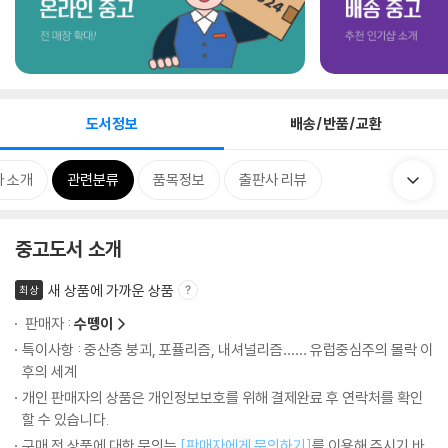
도서정보
배송/반품/교환
 소개
관련분류
품목정보
출판사 리뷰
중고도서 소개
새 상품에 가까운 상품
최상
판매자 :
수뗑이
특이사항 : 중산층 붕괴, 포퓰리즘, 내셔널리즘…… 유럽중심주의 몰락 이
후의 세계
개인 판매자의 상품은 개인정보보호를 위해 결제완료 후 연락처를 확인
할 수 있습니다.
구매 전 상품에 대한 문의는
[판매자에게 문의하기]
를 이용해 주시기 바