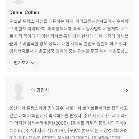
4장 프롤레타리아여 안녕
Daniel Cohen
1. 끔찍한 해, 2016년
오늘날 프랑스 지성을 대표하는 학자. 파리고등사범학교에서 수학했
2. 역사는 돌고 돈다
으며 현재 파리1대학, 파리경제대학, 파리고등사범학교 경제학 교수
3. 고독한 50년(잃어버린 환상 3)
로 재직 중이다. 다양한 저서를 통해 경제 현상에 대한 대중의 이해를
높이고 바람직한 경제 정책에 대한 사회적 발언도 활발히 하고 있다.
5장 이주민 공포증
경제학자로서 개발도상국 경제에 중심 관심을 두고 특히 개발도상국
1. 야만의 극치(울티미 바르바로룸Ultimi Barnarorum)
의 부채 및 성장 문제에 관해 많은 연구를 수행해왔다. 시장방임주의
펼쳐보기
2. 포스트모더니즘의 폭력
적 담론에 비판적이며 스스로를 실용적 경제학자로 규정하는 코엔은
3. 폭력의 세 번째 시대
프랑스 정부와 국제기구의 정책 수립에도 적극 관여해왔다. 『악의 번
영』은 2009년 초 출간되어 프랑스 아마존 종합베스트셀러 3
제3부 미래로 돌아가기
역
김진식
6장 21세기의 큰 희망
1. 나의 로봇이 나를 사랑하게 될 날
울산대학 프랑스학과 명예교수. 서울대학 불어불문학과를 졸업하고
2. 호모 디지털리스
같은 대학 대학원에서 박사학위를 받았다. 주요 저서로 《르네 지라르
3. 로봇과 악마
에 의지한 경제논리비판》(2005), 《알베르 카뮈와 통일성의 미학》
4. 가능한 두 세계
(2005), 《르네 지라르》(2018), 《모방이론으로 본 시장경제》(202
0)가 있다. 역서로 《폭력과 성스러움》(1993), 《희생양》(1998),