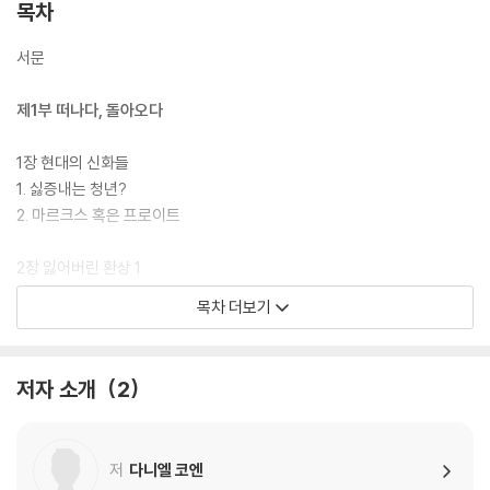
목차
서문
제1부 떠나다, 돌아오다
1장 현대의 신화들
1. 싫증내는 청년?
2. 마르크스 혹은 프로이트
2장 잃어버린 환상 1
1. 행복 추구
목차 더보기
2. 위험한 일탈
3장 보수 혁명
저자 소개
2
1. 계몽주의의 배신
2. 콘드라티에프, 내 사랑(잃어버린 환상 2)
저
다니엘 코엔
제2부 타락한 시대