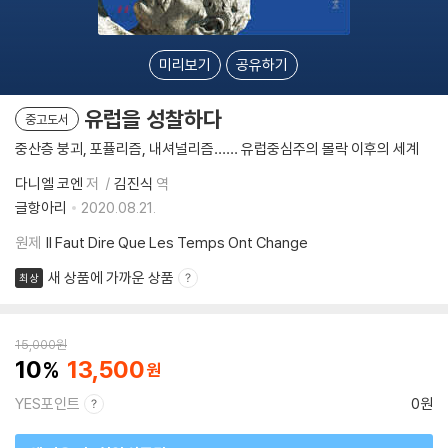
미리보기
공유하기
유럽을 성찰하다
중고도서
중산층 붕괴, 포퓰리즘, 내셔널리즘…… 유럽중심주의 몰락 이후의 세계
다니엘 코엔
저
김진식
역
글항아리
2020.08.21.
원제
Il Faut Dire Que Les Temps Ont Change
새 상품에 가까운 상품
최상
15,000
원
10
13,500
YES포인트
0원