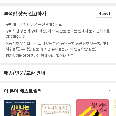
큰롤로 이뤄진 새로운 세상을 만들 수 있다고 생각했다.
부적합 상품 신고하기
하지만 안타깝게도, 1970년대 중반부터 경제성장이 중단되고 기나긴 경
신고하기
기침체가 시작되면서 1960년대의 열망은 물거품이 되었다. 프롤레타리아
구매에 부적합한 상품은 신고해주세요.
혁명을 준비하며 공장에 잠입했던 좌파 청년들에게는 경악스럽게도, 당시
구매하신 상품의 상태, 배송, 취소 및 반품 문의는 판매자 묻고 답하기를
산업은 섬유, 야금, 조선소의 위기로 인해 내리막길을 걷기 시작했다. 성경
이용해주세요.
에서 말하는 일의 저주에서 벗어날 수 있으리라 믿었던 이 세대의 열정은
상품정보 부정확(카테고리 오등록/상품오등록/상품정보 오등록/기타
이렇게 무너졌는데, 이것이 지난 50년 동안에 있었던 첫 번째 트라우마일
허위등록) 부적합 상품(청소년 유해물품/기타 법규위반 상품)
것이다.
전자상거래에 어긋나는 판매사례: 직거래 유도
두 번째 트라우마: 보수혁명의 배신
배송/반품/교환 안내
경제 위기는 68혁명의 반대자들에게 역습의 기회를 제공했다. 아일랜드
의 토머스 버크는 프랑스 대혁명이 ‘무절제와 악덕’의 사슬을 풀어놓아 젊
은 세대들이 ‘지혜와 미덕’을 가질 수 없게 되었다고 비판했다. 1980년대
이 분야 베스트셀러
초반에 등장한 신보수주의자들도 같은 실수를 범했다. 68혁명 세대들이
‘금지를 금하기를’ 원했지만, 잘못 생각한 게 있었다. 모든 사회는 규칙과
금지를 통해 유지되기 때문이다. 그들은 또 ‘불가능을 요구하기’를 원했지
만, 인간 조건이 비극적이라는 것을 깜빡 잊고 있었다. 68혁명에 대한 비