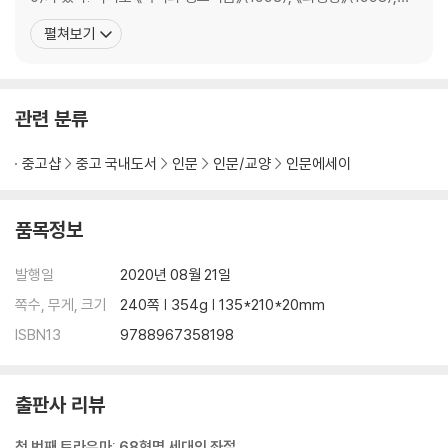
7장 아이폰 세대
《알베르 카뮈: 부조리와 반항의 정신 1·2》(2000), 《나는 사탄이 번
펼쳐보기
1. 알고리즘 세계
개처럼 떨어지는 것을 본다》(2004), 《문화의 기원》(2006), 《그를
2. 우리 앞의 생
통해 스캔들이 왔다》(2007), 《욕망의 탄생》(2018), 《유럽을 성찰
하다》(
관련 분류
결론: 딜런에서 딥 마인드까지
주
중고샵
중고 국내도서
인문
인문/교양
인문에세이
품목정보
발행일
2020년 08월 21일
쪽수, 무게, 크기
240쪽 | 354g | 135*210*20mm
ISBN13
9788967358198
출판사 리뷰
첫 번째 트라우마: 68혁명 세대의 좌절