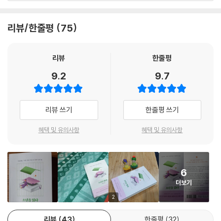
이하는 경험, 자신이 주체가 되어 활동하는 경험, 나도 타인도 소외시키지
- 박찬일 (셰프)
아 있는지 나도 알 수 없다. 아이들이 시를 잘 외울 때, 책을 잘 읽을 때, 나
않는 연습, 사람의 온기를 느끼는 연습을 한다. 배우는 사람과 가르치는 사
에게 정성 들인 편지를 건넬 때, 나의 마음은 많이 흔들렸다. 곰곰이 생각해
리뷰/한줄평
75
람 사이에 신뢰가 만들어지고 소년들과 저자는 기다림, 설렘, 긴장, 흥겨움
작가는 그들의 삶에 대해 고민하고 질문한다. 그리고 우리에게 당부한다.
보니 그 흔들림은 감동보다는 충격에 가까운 것이 아니었을까. 내가 지닌
의 시간을 함께 통과한다.
소년들을 내버려두지 말 것을. 여전히 내 책장에는 소년들이 써준 편지가
고정관념과 충돌하는 데서 생긴 충격 말이다.
있고 내 추억에는 애정 가득 나를 바라보던 그들의 눈망울이 있다. 그 자리
리뷰
한줄평
--- p.179
삶의 신산함을 알아버린 소년들
에, 작가의 당부를 새겨두려 한다.
9.2
9.7
- 이종철 (만화가)
소년이 남기고 싶어 하지 않는 시간에 나도 포함되어 있는 까닭이다. 나는
소년원에서 처음 책을 만나 책읽기의 즐거움을 알고 환대의 의미를 알게
누군가의 어두운 시간, 달아나고 싶은 시간, 숨기고 싶은 시간에 함께 있는
된 소년들일지라도 소년원에서의 시간은 그들의 인생에서 삭제하고 싶은
사람이다. 여기에서의 시간은 소년의 삶에서 최대한 빨리 삭제되어야 하는
이 책을 읽다 보면 이들이 글을 싫어하는 게 아니라 만날 글과 이야기가 없
리뷰 쓰기
한줄평 쓰기
순간이다. 이들에게 이곳의 시간은 인생의 겨울일 뿐이다. 자신의 존재를
것이다.
었을 뿐이라는 것을 알게 된다. 아니, 이들의 삶에 눈을 반짝이는 글과 말에
긍정할 수 없고 모두에게 부정당하는 시간, 숨기고 싶은 시간이자 소년의
--- p.187~188
혜택 및 유의사항
혜택 및 유의사항
우리가 얼마나 무지하고 무관심했는지 깨닫게 된다. 나아가 세상이 사랑하
삶에서 어떤 흔적도 남기면 안 되는 시간이다.
는 많은 글과 이야기가 사실은 좁디좁은 세계의 한 줌 사람들만 바라보고
책을 읽고 인상적인 문장을 나누는 장면들을 통해 우리는 소년들의 구체적
나도 좋은 삶을 살고 싶다.
있는 것은 아닌지 부끄럽게 돌아보게 된다.
삶의 이력을 알게 된다. 자신의 처지와 관점에서 읽기 때문에 소년들이 고
소년이 이런 삶을 원하게 되는 것, 이것이 사회와 사회의 어른들이 소년을
른 문장은 보통 사람들의 감상과는 다르게 다가온다. 먹고사는 일의 급급
- 엄기호 (문화학자)
6
위해서 해야 하는 일이다. 욕망이 가는 길을 바꾸는 것이 최고의 교정·교화
함을 안타까워하는 강준이는 갑작스레 엄마를 잃고 삶이 급격하게 흔들렸
더보기
가 아닐까. 소년이 좋은 삶이 무엇인지 알게 되고, 좋은 삶을 욕망하게 되었
다. 17년 동안 한 번도 누가 책을 읽어준 적 없고, 단 한 권의 책도 읽어본 적
2
으면 좋겠다.
없는 민우는 6개월 동안 학교도 가지 않고 집에서 라면만 먹으며 몸무게가
소년원에도 ‘사람’이 살고 있다.
30킬로그램이 늘도록 가정과 학교에서 방치되었다. 명구는 2년 만에 소년
리뷰
43
한줄평
32