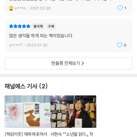
날 선 마음을 순하게 만드는 존재가 누구에게나 필요하듯 이 아이들에게도
그런 어른이, 그런 사회가 필요하다. 전국에 소년원이 11개가 있고, 천 명의
e***n
2021.02.26.
1
아이들이 그곳에 있다 한다. 그들이 이 사회에 뿌리 내릴 수 있도록 다정하
고 친절하게 이끌어주는 제도와 장치가 필요하다고 저자는 역설한다. 우리
종이책
구매
아이들이 건강한 어른으로 성장할 수 있도록 힘을 쏟는 일이 어른의 일이
많은 생각을 하게 되는 책이었습니다.
라고. 한 사람의 영혼을 따뜻하게 환대하는 것과는 거리가 먼 그곳에서 결
국엔 아무것도 변화시키지 못하는 어른임을 깨닫고 온 작가는 우리에게 말
x****7
2023.01.30.
0
한다. 소년원에도 ‘사람’이 살고 있고, 사람을 살아가게 하는 힘은 ‘사람’이
라고.
한줄평 전체보기
채널예스 기사
2
[책읽아웃] 제목에 꽂혀서
서현숙 “『소년을 읽다』, 작