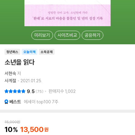
미리보기
사이즈비교
공유하기
청년패스
오늘의책
소득공제
소년을 읽다
서현숙
저
사계절
2021.01.25.
9.5
판매지수
1,002
75
베스트
에세이 top100 7주
15,000
원
10
13,500