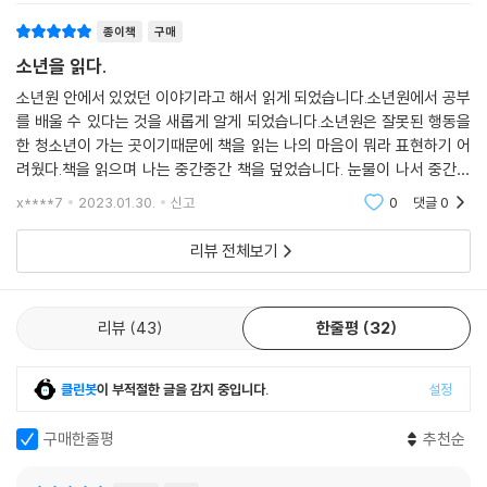
사람들의 시선에 띄지 않는 것이 미덕인 곳, 죄를 짓고 벌을 받기 위해 가둔
종이책
구매
아이들이니 열악한 환경이나 인권 유린이 당연시되는 곳, 사람의 심리나
정서는 염두에 두지 않은 삭막한 공간. 작가는 세상 가장 낮은 곳에서 수업
소년을 읽다.
을 하는 자신의 처지와 아이들에게 환대를 받으면서도 동시에 이들이 자신
소년원 안에서 있었던 이야기라고 해서 읽게 되었습니다.소년원에서 공부
의 삶에서 지우고 싶은 시간에 함께한다는 것에 씁쓸함을 느끼기도 한다.
를 배울 수 있다는 것을 새롭게 알게 되었습니다.소년원은 잘못된 행동을
그럼에도 작가는 소년들에게 책으로 말 걸기를 멈추지 않는다. 이들이 책
한 청소년이 가는 곳이기때문에 책을 읽는 나의 마음이 뭐라 표현하기 어
을 통해 마음과 영혼을 보듬어 인간답게 자신을 돌보며 살길 바라기 때문
려웠다.책을 읽으며 나는 중간중간 책을 덮었습니다. 눈물이 나서 중간중
이다.
간 책을 덮어야만 했습니다.하루안에 다 읽을 수 있는 책이었지만 천천히
x****7
2023.01.30.
신고
0
댓글
0
읽어 나갔습니다.
좋은 삶을 욕망하는 소년들을 위하여
리뷰 전체보기
소년들은 책읽기를 통해 자신이 ‘독자’임을 알게 되었고, 세상에는 좋은 사
람들이 많다는 것도 알게 되었다. 소년들을 만나기 위해 찾아와준 작가들
리뷰
43
한줄평
32
은 사회의 어른으로서 소년들에게 좋은 삶을 꿈꾸게 해주었다. 소년원에서
소년들은 죗값을 치르면서, 잘못된 행동을 바로잡기 위한 교육을 받는다.
클린봇
이 부적절한 글을 감지 중입니다.
설정
저자는 자격증이나 검정고시 준비 같은 실용적인 교육 외에, ‘좋은 삶’을 직
접 경험하는 것을 포함시키길 바란다. 소년원의 아이들은 그런 경험을 많
구매한줄평
추천순
이 해보지 못했기 때문이다. 삶의 주인공이 되는 경험, 환대를 주고받는 경
험 등 좋은 삶이 무엇인지 알고 욕망하면 삶에서 자신을 소외시키지 않는