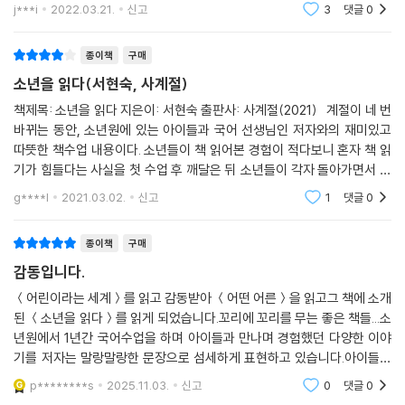
나게 된 것이 면목 없고 수치스럽다는 것을 알기 때문이다. 소년들은 이전
책속 소년을 보며 내 집의 소년들이 생각나고 내 학교에서 만난 소년들이
j***i
2022.03.21.
신고
3
댓글
0
생각났습니다.
과 다르게 살기를 열망하지만, 한편으로는 그것이 불가능함을 알고 있다.
이곳에 있는 동안 바르게 살고자 하는 꿈을 가져도 바깥세상으로 나가면
종이책
구매
모든 것이 그대로이기 때문이다. 오히려 자신을 바라보는 주위의 시선이
소년을 읽다(서현숙, 사계절)
더 안 좋아졌음을 깨닫고 비슷한 생활을 반복하다가 소년원이나 교도소로
가게 되는 것이 일반적이라 한다. 작가는 봄, 여름, 가을, 겨울을 소년들과
책제목: 소년을 읽다 지은이: 서현숙 출판사: 사계절(2021) 계절이 네 번
바뀌는 동안, 소년원에 있는 아이들과 국어 선생님인 저자와의 재미있고
함께하며 그들로부터 큰 위로를 받는다. 소년들에게 필요한 사람이자 의미
따뜻한 책수업 내용이다. 소년들이 책 읽어본 경험이 적다보니 혼자 책 읽
있는 존재가 된다. 동시에 작가는 자신의 뿌리 깊은 고정관념을 재확인한
기가 힘들다는 사실을 첫 수업 후 깨달은 뒤 소년들이 각자 돌아가면서 책
다. 범죄력과는 거리가 먼 착하고 순수한 영혼을 가진 소년들의 존재가 현
을 낭독한다. 마치 서당 같은 분위기다. 그속에서 저자가 소년들에게서 발
실의 무게로 묵직하게 다가오면서 나쁜 행동과 인간의 영혼에 대해 고민한
g****l
2021.03.02.
신고
1
댓글
0
견하는 것
다.
종이책
구매
고생한 손을 보고 마음 아파하는 아이, 다른 이의 고단한 삶을 불쌍하게 여
감동입니다.
기는 아이가 여기에 왜 있을까? 이런 ‘고운 마음’으로 어떤 범죄를 저질렀
＜어린이라는 세계＞를 읽고 감동받아 ＜어떤 어른＞을 읽고그 책에 소개
을까? 마음이라는 것이 도대체 뭐지. 사람은 여러 가지의 다른 모순된 마음
된 ＜소년을 읽다＞를 읽게 되었습니다.꼬리에 꼬리를 무는 좋은 책들...소
들을 도저한 지층처럼 겹겹이 지니고 있는 걸까. 이곳에는 ‘어떤 부류의 마
년원에서 1년간 국어수업을 하며 아이들과 만나며 경험했던 다양한 이야
음’을 지닌 소년이 오는 걸까. 마음의 고저 내지는 상중하, 혹은 미추를 나
기를 저자는 말랑말랑한 문장으로 섬세하게 표현하고 있습니다.아이들을
눌 수 있을까.-174쪽
아끼는 마음, 아이들에게 맞춘 수업 모두 너무 좋았습니다.감동이고, 도전
p********s
2025.11.03.
신고
0
댓글
0
이 됩니다.소년원