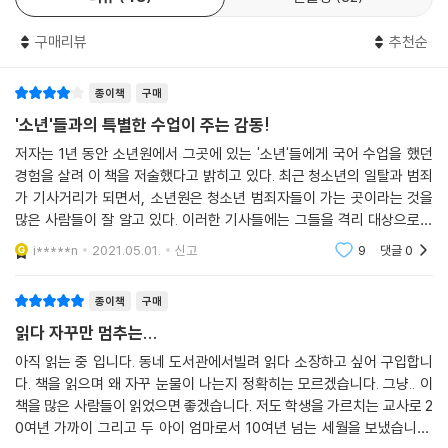
--- p.216
원을 나가는데 아무도 데리러 오지 않았다. 집에 갈 상황이 못 되어 자립생
활관으로 간다. 아기 때 엄마가 죽어 사진으로조차 엄마 얼굴을 본 적이 없
구매리뷰
추천순
는 동수는 유일한 자기편인 할아버지마저 여덟 살 때 돌아가셨다. 동수는
감정 조절이 안 돼 소년원에서도 집중방과 징벌방을 오가며 형벌의 시간을
종이책
구매
견디고 있다. 소년들은 저마다 안온하지 않은 가정환경에서 자랐고, 형기
'소년'들과의 특별한 수업이 주는 감동!
를 마쳐도 돌아갈 집이 없거나, 극심한 가정폭력을 당했다. 어린 나이에 공
저자는 1년 동안 소년원에서 그곳에 있는 '소년'들에게 국어 수업을 했던
사장 노가다, 택배 상하차, 치킨집, 횟집, 전단지 돌리기 등 다양한 노동의
경험을 살려 이 책을 저술했다고 밝히고 있다. 최근 청소년의 일탈과 범죄
이력을 몸에 지닌 소년들은 일의 고단함과 삶의 신산함을 일찍 경험했다.
가 기사거리가 되면서, 소년원은 청소년 범죄자들이 가는 곳이라는 것을
이들은 타인에게 해를 끼치고, 고통을 준 범죄자들이지만 동시에 수치스러
많은 사람들이 잘 알고 있다. 이러한 기사들에는 그들을 격리 대상으로만
움, 미안함, 후회, 연민의 마음을 온전히 지닌 소년들이기도 하다.
여기는 관점이 전제되어 있기에, 저자는 자신이 실제 만났던 '소년'들의 상
i*****n
2021.05.01.
신고
9
댓글
0
황이 단일하지
다음에는 ‘이런 곳이 아닌 곳’에서 만나요
종이책
구매
작가는 수업을 위해 아이들 수만큼 책을 준비하고, 간식을 준비하고, 시 엽
읽다 자꾸만 멈추는...
서 세트를 만들어 아이들에게 준다. 수업이 없을 때도 ‘왕자님 면회’를 통해
아직 읽는 중 입니다. 동네 도서관에서빌려 읽다 소장하고 싶어 구입합니
이들에게 짜장면을 사주고 손편지를 써주며 다정하고 친절하게 자신을 돌
다. 책을 읽으며 왜 자꾸 눈물이 나는지 정확히는 모르겠습니다. 그냥.. 이
보는 방법을 알려준다. 소년들은 선생님한테 고마움을 표하며 한결같이 다
책을 많은 사람들이 읽었으면 좋겠습니다. 저도 학생을 가르치는 교사로 2
음에는 이런 곳이 아닌 곳에서 만나자고 이야기한다. 그만큼 이곳에서 만
0여년 가까이 그리고 두 아이 엄마로서 10여년 넘는 세월을 보냈습니다.