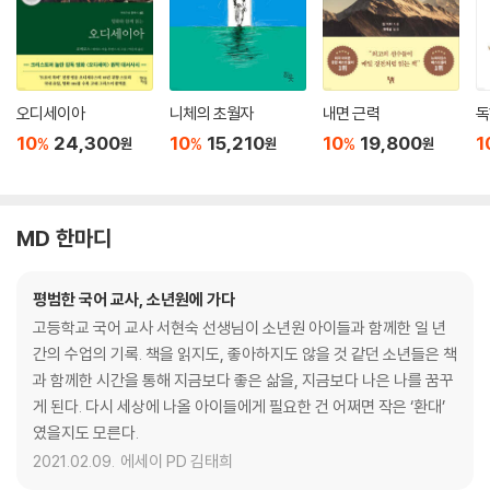
오디세이아
니체의 초월자
내면 근력
독
10
24,300
10
15,210
10
19,800
1
%
%
%
원
원
원
MD 한마디
평범한 국어 교사, 소년원에 가다
고등학교 국어 교사 서현숙 선생님이 소년원 아이들과 함께한 일 년
간의 수업의 기록. 책을 읽지도, 좋아하지도 않을 것 같던 소년들은 책
과 함께한 시간을 통해 지금보다 좋은 삶을, 지금보다 나은 나를 꿈꾸
게 된다. 다시 세상에 나올 아이들에게 필요한 건 어쩌면 작은 ‘환대’
였을지도 모른다.
2021.02.09.
에세이 PD 김태희