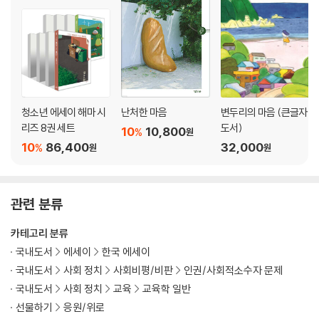
겨울
잔혹 서문을 만나다 / 기쁨과 슬픔이 갈라지는 그곳 / 당신에게 미안한 소
설 새벽입니다 / 여기는 어디의 샛길이지? /
나의 마음 순하게 만드는 사람 / 기껏해야 말로 길을 내줄 뿐이야 / 기다림
에도 온도와 표정이 있다 /
이런 곳에서 살았다는 흔적 남기고 싶지 않아요 / 우리는『까대기』독서모
청소년 에세이 해마 시
난처한 마음
변두리의 마음 (큰글자
임 중이에요 / 잠시나마 행복했습니다 /
리즈 8권 세트
도서)
10
10,800
%
원
다 이어져 있더라 / 철민이, 퇴장합니다 / 함박눈처럼 소복소복 쌓이고 있
10
86,400
32,000
%
원
원
다 / 쓸모를 짐작할 수 없어서 아름다운 거야 / 라면은 멋있다? 라면은 다
르다! / 기나긴 당분간
관련 분류
에필로그 / 추천의 글 / 『소년을 읽다』와 함께한 책들
카테고리 분류
국내도서
에세이
한국 에세이
국내도서
사회 정치
사회비평/비판
인권/사회적소수자 문제
국내도서
사회 정치
교육
교육학 일반
선물하기
응원/위로