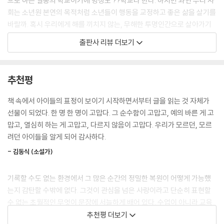
으로 하는 일종의 학교이기에 명칭도 ??학교라 한다. 하지만 과연 우리 사
든 얼마만큼이든, 우리는 서로에게 영향을 끼치고 있는 것이 아닐까. 요란
회는 소년원 본연의 목적처럼 소년들이 행동을 교정하고 좋은 삶을 살기를
한 색, 강력한 힘은 아닐지언정, 우리는 서로의 마음을 조금씩 물들이고 있
바랄까. 혹시 우리에게 해를 끼치지 않는, 무해한 투명인간으로 살아가기
다.
만 바라는 것은 아닐까. 평소라면 그 존재조차 몰랐을 소년원에서 국어수
출판사 리뷰 더보기
--- p.68~69
업을 하며 학생들과 함께 성장한 이야기를 담은 『소년을 읽다』가 나왔다.
저자 서현숙은 교육부 사업의 일환으로 의무교육을 마치지 못한 학생들이
쉽고 좋은 책을 소년의 손에 자꾸 쥐여주고 싶다. 그것은 결국 ‘책’이 아니
졸업할 수 있도록 도와주는 교육청 파견 교사로, 2019년 한 해 동안 소년
추천평
게 될 것이다. 책이 아닌 다른 ‘무엇’으로 화化할 것이다. 우리는 소년에게
원에서 국어수업을 하며 소년들과 마음을 나눈 이야기를 솔직하게 담았다.
책을 주지만 소년이 손에 받은 것은 자신을 돌보며 사는 마음 아닐까. 다른
구조나 생김새는 학교와 완벽하게 같지만 무거운 철창을 대여섯 번 통과해
책 속에서 아이들의 표정이 보이기 시작하면서부터 글을 읽는 것 자체가
사람과 어울려 살 수 있는 마음 아닐까.
야 도착하는 교실엔 소년원 특유의 냉기가 흐른다. 이곳에서 저자는 일주
선물이 되었다. 한 명 한 명이 고맙다. 그 순수함이 고맙고, 예의 바른 게 고
--- p.116
일에 한 번, 두 시간씩 많게는 일곱 명 적게는 한 명의 소년과 일 년 동안 국
맙고, 열심히 하는 게 고맙고, 다르지 않음이 고맙다. 우리가 모르던, 모르
어수업을 했다. 짧은 글 쓰기, 시 한 편 외우기, 한자성어 익히기, 짧은 분량
려던 아이들을 알게 되어 감사하다.
어른인 나에게도 그런 존재는 필요하다. 나의 마음을 순하게 만드는 사람.
의 책 읽기로 이뤄지는 수업. 소년들은 저자가 막연하게 걱정하던 험상궂
사납고 날 선 마음의 결을 조용히 빗질해서 얌전하게 만드는 사람. 싸우듯
- 김동식 (소설가)
은 아이들이 아닌, 과자나 젤리를 먹고 싶어 하고, 걸그룹 스티커에 환호하
이 살다가도 팔다리에 긴장 풀고 몸도 마음도 평평하게 눕게 만드는 그런
는 평범한 소년들이었다. 책읽기에 익숙하지 않아 적은 분량의 책을 서로
사람. 이런 사람 하나 없다면 누구도 멀쩡하게 살아가기 힘들다. 소년에게
기록할 수도 없는 환경에서 그 많은 순간의 정밀한 복원이 어떻게 가능했
돌아가며 읽어주는 수업을 통해 소년들과 저자는 서로에게 조금씩 다가간
는 더 절실한 존재, 사무치게 필요한 존재가 아닐까.
는지 감탄할 수밖에 없다. 그것이 관심을 넘은 사랑이라고 단순히 표현할
다. 자신들이 재미있게 읽은 책의 작가가 온다는 사실에 설레고, 자신들이
--- p.177
수 없는 초월적인 무엇이 문장에 서늘하게 배어 있다. 수업이 아니라 교육
책의 ‘독자’임을 알게 된다. 그리고 작가를 반갑게 맞아 정성껏 대접하기 위
이 아직은 우리에게 있다는 걸 저자에게서 느끼게 된다.
추천평 더보기
한 ‘환대’의 준비를 한다. 작가와의 만남을 통해 소년들은 환대로 사람을 맞
고정관념의 뿌리는 깊고 집요하다. 그 뿌리가 내 몸의 신경 어디쯤까지 닿