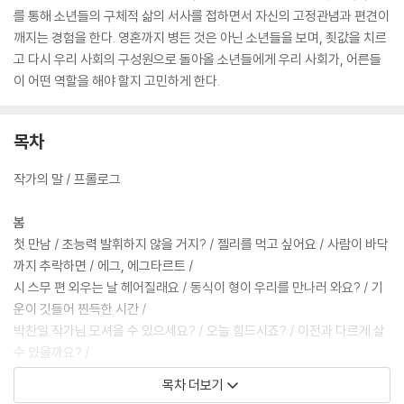
를 통해 소년들의 구체적 삶의 서사를 접하면서 자신의 고정관념과 편견이
깨지는 경험을 한다. 영혼까지 병든 것은 아닌 소년들을 보며, 죗값을 치르
고 다시 우리 사회의 구성원으로 돌아올 소년들에게 우리 사회가, 어른들
이 어떤 역할을 해야 할지 고민하게 한다.
목차
작가의 말 / 프롤로그
봄
첫 만남 / 초능력 발휘하지 않을 거지? / 젤리를 먹고 싶어요 / 사람이 바닥
까지 추락하면 / 에그, 에그타르트 /
시 스무 편 외우는 날 헤어질래요 / 동식이 형이 우리를 만나러 와요? / 기
운이 깃들어 찐득한 시간 /
박찬일 작가님 모셔올 수 있으세요? / 오늘 힘드시죠? / 이전과 다르게 살
수 있을까요? /
부서지기도 했을, 마음이 온다 / 따뜻한 아름다움을 보았다
목차 더보기