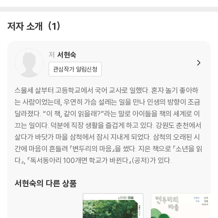
여름
너의 별에도 봄이 오기를 / 이야기를 싫어하는 사람은 없다 / 환대해주셔
저자 소개
1
서 고마워요 / 왕자님들과의 짜장면 만남 /
근철이 특집 / 이 책 예뻐요 / 세상에서 사라진 놀이 3종 세트 / 다단계 &
블라인드 & 신비주의 독서동아리 /
저
서현숙
한 호흡을 매듭지어요 / 세상에는 좋은 사람이 많아요 / 낮은 곳에서 수업
관심작가 알림신청
을 하는 사람이 되었습니다 /
강준이가 나에게 가르쳐준 것 / 마침표를 찍다
스물세 살부터 고등학교에서 국어 교사로 일했다. 혼자 놀기 좋아하
는 사람이었는데, 우연히 가슴 설레는 일을 만나 인생의 방향이 조금
가을
달라졌다. “이 책, 같이 읽을래?”라는 말로 아이들을 책의 세계로 이
너는 여기 왜 왔어? / 찬현이에게 허용된 열 걸음 / 네 마음의 한복판에 들
끄는 일이다. 덕분에 직장 생활을 즐겁게 하고 있다. 강원도 춘천에서
어가는 방법 / 그런 마음 가지지 말아요 /
살다가 바닷가 마을 삼척에서 잠시 지내게 되었다. 삼척의 오래된 시
읽고 또 읽었어요 / 잘 지내고 있으면 되었습니다 / 내일을 기약하지 않는
간에 마음이 흔들려 『변두리의 마음』을 썼다. 지은 책으로 『소년을 읽
다 / 선생님, 계속 열심히 쓰세요 /
다』, 『독서동아리 100개면 학교가 바뀐다』(공저)가 있다.
색에도 상처가 있다 / 유성이가 처방전을 주었다 / 그 마음은 어떨까 / 한
번만 봐도 예쁜 아이 / 솜사탕을 먹는 시간 /
서현숙
의 다른 상품
나쁜 사람일 리 없잖아 / 개아리 틀다 혹은 개아리 빨다 / 5인의 티타임 /
동수의 마음 / 민우에게 첫 번째인 일, 두 가지