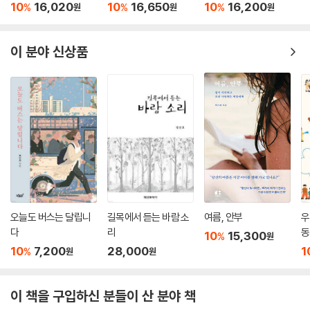
10
16,020
10
16,650
10
16,200
%
%
%
원
원
원
이 분야 신상품
오늘도 버스는 달립니
길목에서 듣는 바람 소
여름, 안부
우
다
리
동
10
15,300
%
원
10
7,200
28,000
1
%
원
원
이 책을 구입하신 분들이 산 분야 책