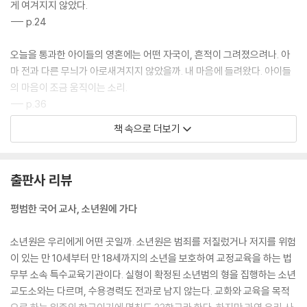
게 여겨지지 않았다.
--- p.24
오늘을 통과한 아이들의 영혼에는 어떤 자국이, 흔적이 그려졌으려나. 아
마 전과 다른 무늬가 아로새겨지지 않았을까. 내 마음에 들려왔다. 아이들
의 마음이 조금 움직이는 소리.
--- p.36
책 속으로 더보기
우리는 부족할지라도 환대의 준비를 했다. 이 시간의 함께 읽기 경험에 어
떤 의미가 있는지, 언젠가 아이들이 알게 될까? 환대로 사람을 맞이하는
경험, 자신이 주체로 활동하는 경험은, 나도 타인도 소외시키지 않는 연습
출판사 리뷰
이다. 사람의 온기를 느끼는 연습이다. 이런 연습이 쌓이면 삶에서 적어도
‘나’를 소외시키지는 않을 것 같다. 막 살지 않을 것 같다. 길 밖으로 떨어지
평범한 국어 교사, 소년원에 가다
더라도 자신을 돌보며 다시 삶의 길 위에 올라서게 되지 않을까. 두 다리에
힘주고 걸어가게 되지 않을까.
소년원은 우리에게 어떤 곳일까. 소년원은 범죄를 저질렀거나 저지를 위험
--- p.50~51
이 있는 만 10세부터 만 18세까지의 소년을 보호하여 교정교육을 하는 법
무부 소속 특수교육기관이다. 실형이 확정된 소년범의 형을 집행하는 소년
아이들과 나는, 그러니까 우리는 누가 누구를 가르치는 관계는 아니게 되
교도소와는 다르며, 수용경력도 전과로 남지 않는다. 교화와 교육을 목적
었다. 누가 일방적으로 무엇을 베푸는 관계도 아니다. 그것이 어떤 방법이