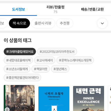
리뷰/한줄평
도서정보
배송/반품/교환
75
정보
책 속으로
출판사 리뷰
추천평
이 상품의 태그
#크레마클럽에있어요
#2022리딩코리아추천도서
#내맘대로올해의책
#교사에세이
#문학뉴스레터에소개된책
#소년소녀들에게
#책읽아웃
#청년패스
#좋은책은발견되어야한다