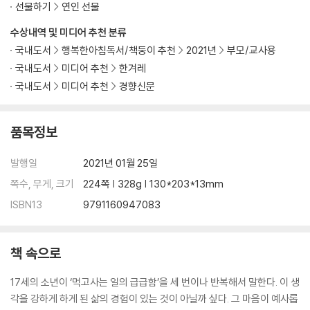
선물하기
연인 선물
수상내역 및 미디어 추천 분류
국내도서
행복한아침독서/책둥이 추천
2021년
부모/교사용
국내도서
미디어 추천
한겨레
국내도서
미디어 추천
경향신문
품목정보
발행일
2021년 01월 25일
쪽수, 무게, 크기
224쪽 | 328g | 130*203*13mm
ISBN13
9791160947083
책 속으로
17세의 소년이 ‘먹고사는 일의 급급함’을 세 번이나 반복해서 말한다. 이 생
각을 강하게 하게 된 삶의 경험이 있는 것이 아닐까 싶다. 그 마음이 예사롭