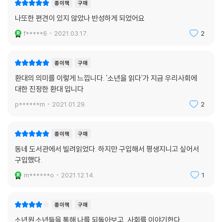
종이책
구매
다. 길 밖으로 떨어지더라도 자신을 돌보며 다시 삶의 길 위에 올라서게 된
나또한 편견이 있지 않았나 반성하게 되었어요
다. 작가는 소년원 생활관 개선과 관련한 기사에 달린 댓글들을 읽다 소년
원 아이들 이야기를 들려주기로 결심했다. 이미 사회의 악으로 낙인찍힌
f*****6
2021.03.17.
2
소년원 아이들은 추상적인 생각 속에서는 당연히 ‘얼굴을 모르는 범죄
자’다. 죄질이 안 좋고 형편없는 아이들이라고 생각할 것이다. 작가 역시 구
종이책
구매
체적이고 개별적인 존재로서 이들을 만나지 않았다면 이들에게 미안한 마
환대의 의미를 이렇게 느낍니다. '소년을 읽다'가 지금 우리사회에
음도 갖지 않았을 것이다. 작가는 소년원에서 만난 소년들 이야기를 미화
대한 진정한 환대 입니다
하거나 과장해서 들려주지 않는다. 무엇보다 그들이 죄를 지은 소년들이라
는 전제를 결코 잊지 않는다.
p******m
2021.01.29.
2
그가 지은 죄는 누군가를 괴롭히고, 누군가에게 고통을 주었을 것이다. 가
종이책
구매
해자인 소년을 영원히 가둘 수 있다면 그저 가두면 된다. 가두는 것만으로
동네 도서관에서 빌려읽었다. 하지만 구입해서 평생지니고 싶어서
죗값을 치르게 하면 된다. 하지만 그는 곧 우리의 이웃으로, 사회의 구성원
구입했다.
으로, 무엇보다 영혼을 지닌 하나의 존재로, 우리 곁에 서게 될 것이다. 이
것이 죗값을 치르는 그 ‘너머’를 생각해야 하는 까닭이다.-215쪽
m******o
2021.12.14.
1
그래서 그의 목소리는 더 설득력을 갖는다. 자신이 느낀 감정을 솔직하고
종이책
구매
덤덤하게 기록한 이 책은 묵직한 감동과 따스한 유머를 선사한다. 사납고
소년원 소년들을 통해 나를 되돌아보고, 사회를 이야기한다