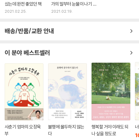
샀는데 완전 좋았던 책
가의 말부터 눈물이 나기 시
작하셨대요”
2021.02.25.
2021.02.19.
배송/반품/교환 안내
이 분야 베스트셀러
사춘기 엄마의 오장육
불행에 몰두하지 않는
행복할 거야 이래도 되
너
부
다
나 싶을 정도로
1