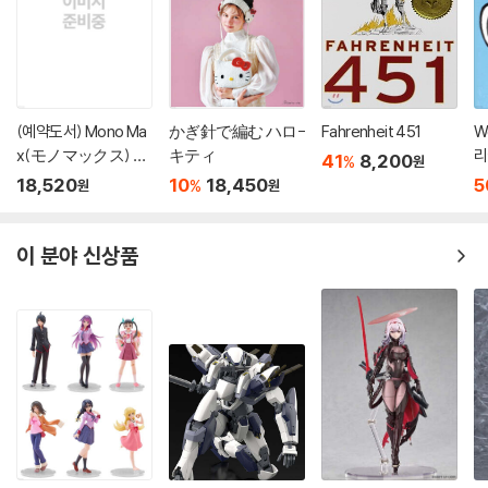
(예약도서) Mono Ma
かぎ針で編む ハロ-
Fahrenheit 451
W
x(モノマックス) 20
キティ
리
41
8,200
%
원
26年10月號
'
18,520
10
18,450
5
%
원
원
이 분야 신상품