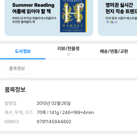
리뷰/한줄평
도서정보
배송/반품/교환
0
품목정보
품목정보
발행일
2010년 02월 26일
쪽수, 무게, 크기
70쪽 | 141g | 246*189*4mm
ISBN13
9781145944602