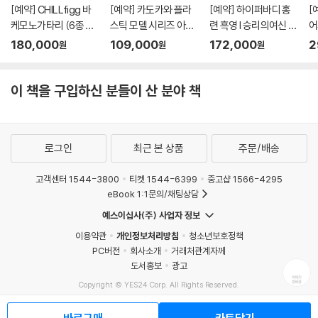
[예약] CHILLfigg 바
[예약] 카도카와 플라
[예약] 하이퍼바디 홍
[
케모노가타리 (6종 세
스틱 모델 시리즈 아바
련 흑영 l 승리의여신 니
어
트)
레스트 l 풀메탈패닉
케
버
180,000
109,000
172,000
2
원
원
원
이 책을 구입하신 분들이 산 분야 책
로그인
최근 본 상품
주문/배송
고객센터 1544-3800
티켓 1544-6399
중고샵 1566-4295
eBook 1:1문의/채팅상담
예스이십사(주) 사업자 정보
이용약관
개인정보처리방침
청소년보호정책
PC버전
회사소개
거래처관계자께
도서홍보
광고
Copyright © YES24 Corp. All Rights Reserved.
MATOM9