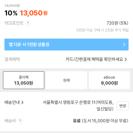
14,500
원
10
13,050
YES포인트
720원 (5%)
5만원 이상 구매 시 2천원 추가 적립
앱 다운 시 1천원 상품권
결제혜택
카드/간편결제 혜택을 확인하세요
종이책
eBook
원제
13,050
원
9,000
원
배송안내
서울특별시 영등포구 은행로 11(여의도동,
변경
일신빌딩)
배송비
유료
(도서 15,000원 이상 무료)