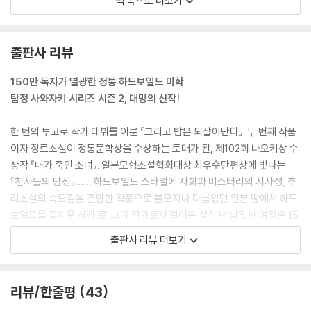
책 속으로 더보기
지막이었다.
--- p.17
출판사 리뷰
안쪽 왼편에 놓인 지점장 책상 끝에 걸터앉은 채, 신주쿠 경찰서의 니시고
리가 담배를 피우고 있었다. 그 밖에는 아무도 없었다.
150만 독자가 열광한 정통 하드보일드 미학
“거기 앉아.” 니시고리가 방의 거의 정중앙에 있는 응접세트 소파를 가리
탐정 사와자키 시리즈 시즌 2, 대망의 신작!
켰다. 로비보다 방 안 온도가 더 높아서 코트를 벗고 소파에 앉았다.
“왜 네가 여기 있지?”
한 번의 투고로 작가 데뷔를 이룬 『그리고 밤은 되살아난다』. 두 번째 작품
“너는 왜 여기 있나?” (중략)
이자 장르소설이 정통문학상을 수상하는 토대가 된, 제102회 나오키상 수
니시고리는 알 바 아니라는 얼굴로 말했다. “네가 대출받으러 왔다가 우연
상작 『내가 죽인 소녀』. 일본모험소설협회대상 최우수단편상에 빛나는
히 이런 사건에 휘말리게 됐다는 말을 누가 믿겠나.”
『천사들의 탐정』…… 하드보일드 스타일에 사회파 미스터리의 시사성, 추
“그다지 놀랍지도 않군. 넌 내가 한 말을 믿은 적이 한 번도 없으니까.”
리소설의 속도감을 결합한 작풍으로 불모지나 다름없던 일본 땅에서 하드
--- p.75~76
보일드를 꽃피운 하라 료. 그가 작가로서 걸어온 삼십 년 남짓한 여정은 15
0만 독자의 성원과 함께 오롯이 일본 하드보일드의 역사이자 전설로 새겨
출판사 리뷰 더보기
다지마가 내 차를 보더니 의아한 얼굴로 물었다. “블루버드가 아니잖아?”
졌다.
“그건 이미 사라진 지 오래야.”
“이건 뭐라는 찬데?”
평생 한 시리즈만 집필해온 끈기의 작가이자 과작으로 유명한 작가답게, 2
리뷰/한줄평
43
“몰라.”
004년에 시리즈 ‘시즌 2’의 개막을 알린 『어리석은 자는 죽어야 한다』의
“자기 차 이름도 모르나?”