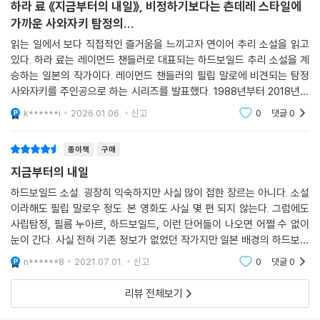
하라 료 《지금부터의 내일》, 비정하기보다는 츤데레 스타일에
온 독자라면 이 작품이 더욱 애틋하고 소중하게 느껴질지도 모르겠다.
가까운 사와자키 탐정의...
읽는 일에서 보다 직접적인 즐거움을 느끼고자 연이어 추리 소설을 읽고
있다. 하라 료는 레이먼드 챈들러로 대표되는 하드보일드 추리 소설을 계
승하는 일본의 작가이다. 레이먼드 챈들러의 필립 말로에 비견되는 탐정
사와자키를 주인공으로 하는 시리즈를 발표했다. 1988년부터 2018년까
지 다섯 권의 시리즈물이 발표 되었고, 《지금부터의 내일》은 2018년에 출
k******i
2026.01.06.
신고
0
댓글
0
간되었다. 하라 료는
종이책
구매
지금부터의 내일
하드보일드 소설. 굉장히 익숙하지만 사실 많이 접한 장르는 아니다. 소설
이라해도 필립 말로우 정도. 본 영화도 사실 몇 편 되지 않는다. 그럼에도
사립탐정, 필름 누아르, 하드보일드, 이런 단어들이 나오면 어쩔 수 없이
눈이 간다. 사실 전혀 기존 정보가 없었던 작가지만 일본 배경의 하드보일
드에 어디선가의 좋은 평을 보고 펼쳐보게 되었다. 기존의 장르에 거의 한
n******8
2021.07.01.
신고
0
댓글
0
치의 오차도 허
리뷰 전체보기