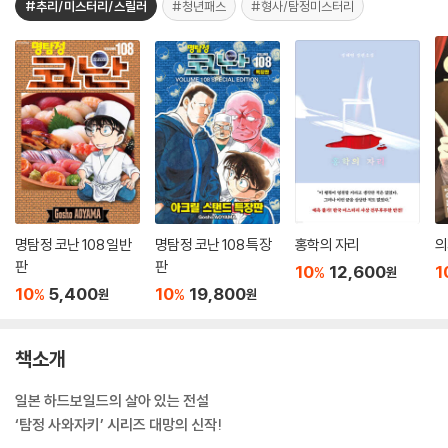
#추리/미스터리/스릴러
#청년패스
#형사/탐정미스터리
명탐정 코난 108 일반
명탐정 코난 108 특장
홍학의 자리
의
판
판
10
12,600
1
%
원
10
5,400
10
19,800
%
%
원
원
책소개
일본 하드보일드의 살아 있는 전설
‘탐정 사와자키’ 시리즈 대망의 신작!