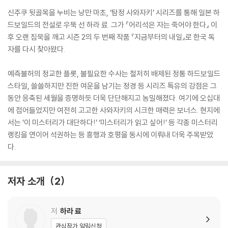
신주쿠 뒷골목을 누비는 낭만 마초, ‘탐정 사와자키’ 시리즈를 통해 일본 하
드보일드의 전설로 우뚝 선 하라 료. 그가 『어리석은 자는 죽어야 한다』 이
후 오랜 침묵을 깨고 시즌 2의 두 번째 작품 『지금부터의 내일』로 한국 독
자를 다시 찾아왔다.
예측불허의 정교한 플롯, 불필요한 수사는 철저히 배제된 정통 하드보일드
스타일, 쓸쓸하지만 진한 여운을 남기는 정경 등 시리즈 특유의 강점은 그
동안 응축된 세월을 증명하듯 더욱 단단해지고 농밀해졌다. 여기에 오십대
에 접어들었지만 여전히 고고한 사와자키의 시크한 매력은 보너스. 현지에
서는 ‘이 미스터리가 대단하다!’ ‘미스터리가 읽고 싶어!’ 등 각종 미스터리
랭킹을 연이어 석권하는 등 흥행과 호평을 동시에 이뤄내 더욱 주목받았
다.
저자 소개
2
저
하라 료
관심작가 알림신청