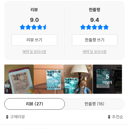
출판 이후 두 번째 작품인 『지금부터의 내일』이 탄생하는 데는 장장 십사
“이건 내 차 아냐.”
년의 시간이 필요했다. 오랜 기다림을 보상받은 독자들은 ‘낭만 마초’의 귀
리뷰
한줄평
“렌터카인가. 설마 훔친 차는 아니겠지?”
환을 두 팔 벌려 환영했고, 『지금부터의 내일』은 출간 즉시 베스트셀러에
9.0
9.4
“말투가 니시고리와 비슷해졌군.”
올랐다. 나아가 ‘이 미스터리가 대단하다!’ ‘미스터리가 읽고 싶어!’를 비롯
--- p.203
한 미스터리 랭킹을 연거푸 석권하며 평단의 갈채까지 한 몸에 받는 등 정
통파의 힘을 당당하게 증명했다. 물론 이 작품이 시리즈의 연장선에 놓이
리뷰 쓰기
한줄평 쓰기
지만, 한 권의 완결된 작품으로서 접해도 아무 무리가 없는 완성도를 지녔
다는 방증일 것이다.
혜택 및 유의사항
혜택 및 유의사항
“담배를 물고 연기를 천천히 빨아들였다.
나는 아직 살아 있는 것 같았다.”
5
더보기
세월과 함께 쇠락해가는 신주쿠 뒷골목의 ‘와타나베 탐정사무소’. 어느새
오십대에 접어든 탐정 사와자키는 사무실 문을 노크할 의뢰인을 기다리며
3
2
자리를 지키고 있다. 어느 날 중년의 은행 지점장이 탐정사무소를 찾아와
리뷰
27
한줄평
16
한 여자의 뒷조사를 의뢰하며 이야기는 시작된다. 의뢰받은 조사를 시작하
자마자 여자가 이미 사망했음을 알게 되지만, 의뢰인과 연락이 닿지 않는
구매리뷰
추천순
다. 사와자키는 의뢰인이 근무하는 은행을 찾아갔다가 갑작스럽게 복면강
도와 마주치는데…….