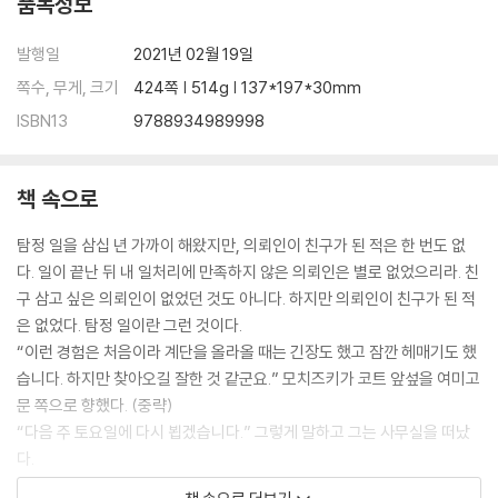
품목정보
발행일
2021년 02월 19일
쪽수, 무게, 크기
424쪽 | 514g | 137*197*30mm
ISBN13
9788934989998
책 속으로
탐정 일을 삼십 년 가까이 해왔지만, 의뢰인이 친구가 된 적은 한 번도 없
다. 일이 끝난 뒤 내 일처리에 만족하지 않은 의뢰인은 별로 없었으리라. 친
구 삼고 싶은 의뢰인이 없었던 것도 아니다. 하지만 의뢰인이 친구가 된 적
은 없었다. 탐정 일이란 그런 것이다.
“이런 경험은 처음이라 계단을 올라올 때는 긴장도 했고 잠깐 헤매기도 했
습니다. 하지만 찾아오길 잘한 것 같군요.” 모치즈키가 코트 앞섶을 여미고
문 쪽으로 향했다. (중략)
“다음 주 토요일에 다시 뵙겠습니다.” 그렇게 말하고 그는 사무실을 떠났
다.
의뢰인 모치즈키 고이치를 만난 건 그날이 처음이었다. 그리고 그것이 마