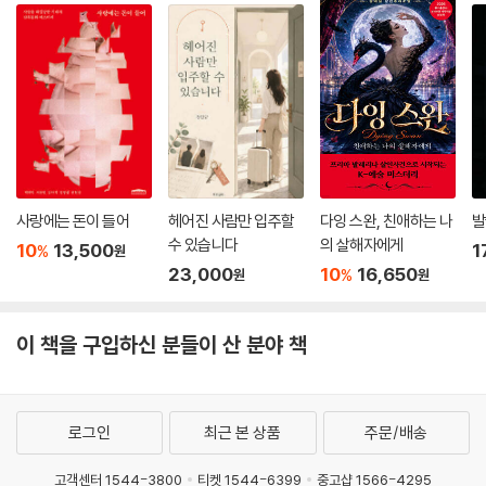
사랑에는 돈이 들어
헤어진 사람만 입주할
다잉 스완, 친애하는 나
발
수 있습니다
의 살해자에게
10
13,500
1
%
원
23,000
10
16,650
%
원
원
이 책을 구입하신 분들이 산 분야 책
로그인
최근 본 상품
주문/배송
고객센터 1544-3800
티켓 1544-6399
중고샵 1566-4295