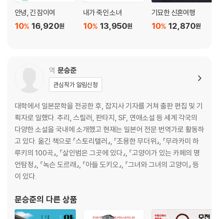
안녕, 긴 잠이여
내가 죽인 소녀
기묘한 신혼여행
10
16,920
10
13,950
10
12,870
%
%
%
원
원
원
역
문승준
관심작가 알림신청
대학에서 일본문학을 전공한 후, 잡지사 기자를 거쳐 출판 편집 및 기
획자로 일했다. 추리, 스릴러, 판타지, SF, 연애소설 등 세계 각국의
다양한 소설을 국내에 소개했고 현재는 일본어 전문 번역가로 활동하
고 있다. 옮긴 책으로 『스토리텔러』, 『조용한 무더위』, 『무라카미 하
루키의 100곡』, 『살인범은 그곳에 있다』, 『고양이가 있는 카페의 명
언탐정』, 『녹슨 도르래』, 『아들 도키오』, 『그녀와 그녀의 고양이』 등
이 있다.
문승준
의 다른 상품