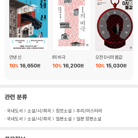
안녕 신
I의 비극
오전 0시의 몸값
10
16,650
10
16,200
10
15,030
%
%
%
원
원
원
관련 분류
국내도서
소설/시/희곡
장르소설
추리/미스터리
국내도서
소설/시/희곡
일본소설
일본 장편소설