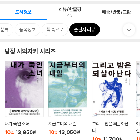
리뷰/한줄평
도서정보
배송/반품/교환
43
련분류
품목정보
책 속으로
출판사 리뷰
탐정 사와자키 시리즈
내가 죽인 소녀
지금부터의 내일
그리고 밤은 되살아난
어
다
한
10
13,950
10
13,050
%
%
원
원
10
11,700
1
%
원