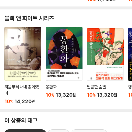
블랙 앤 화이트 시리즈
처음부터 내내 좋아했
몽환화
달콤한 숨결
영
어
10
13,320
10
13,320
1
%
%
원
원
10
14,220
%
원
이 상품의 태그