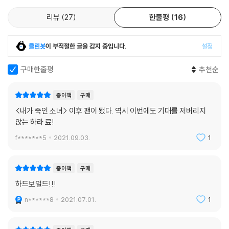
리뷰
27
한줄평
16
클린봇
이 부적절한 글을 감지 중입니다.
설정
구매한줄평
추천순
종이책
구매
<내가 죽인 소녀> 이후 팬이 됐다. 역시 이번에도 기대를 저버리지
않는 하라 료!
f*******5
2021.09.03.
1
종이책
구매
하드보일드!!!
n******8
2021.07.01.
1