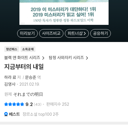
미리보기
사이즈비교
파트너샵
공유하기
청년패스
소득공제
블랙 앤 화이트 시리즈
탐정 사와자키 시리즈
지금부터의 내일
하라 료
저
문승준
역
김영사
2021.02.19.
원제
それまでの明日
9.2
판매지수
252
43
베스트
장르소설 top100 2주