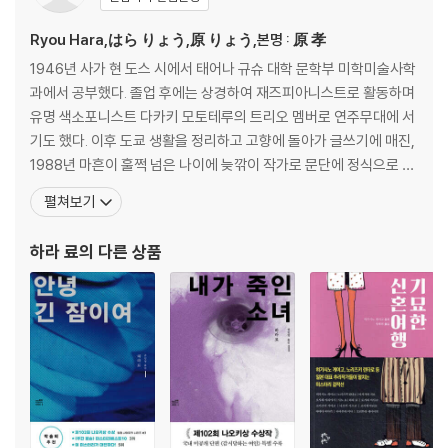
Ryou Hara,はら りょう,原 りょう,본명 : 原 孝
1946년 사가 현 도스 시에서 태어나 규슈 대학 문학부 미학미술사학
과에서 공부했다. 졸업 후에는 상경하여 재즈피아니스트로 활동하며
유명 색소포니스트 다카키 모토테루의 트리오 멤버로 연주무대에 서
기도 했다. 이후 도쿄 생활을 정리하고 고향에 돌아가 글쓰기에 매진,
1988년 마흔이 훌쩍 넘은 나이에 늦깎이 작가로 문단에 정식으로 발
을 들였다. 데뷔작 『그리고 밤은 되살아난다』는 중년의 사립탐정 ‘사
펼쳐보기
와자키’가 주인공으로 등장하는 하드보일드물로, 문단에 신선한 바
람을 불러일으키며 제2회 야마모토슈고로상 후보에 올랐다. 이듬해
하라 료
의 다른 상품
발표한 탐정 사와자키 시리즈 두 번째 작품 『내가 죽인 소