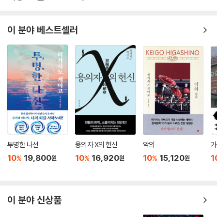
이 분야 베스트셀러
투명한 나선
용의자 X의 헌신
악의
가
10
19,800
10
16,920
10
15,120
1
%
%
%
원
원
원
이 분야 신상품