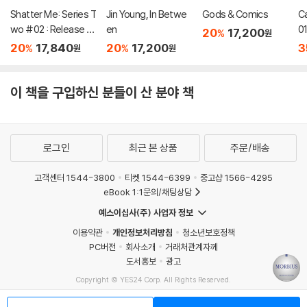
Shatter Me: Series T
Jin Young, In Betwe
Gods & Comics
C
wo #02 : Release M
en
01
20
17,200
%
원
e
20
17,840
20
17,200
3
%
%
원
원
이 책을 구입하신 분들이 산 분야 책
로그인
최근 본 상품
주문/배송
고객센터 1544-3800
티켓 1544-6399
중고샵 1566-4295
eBook 1:1문의/채팅상담
예스이십사(주) 사업자 정보
이용약관
개인정보처리방침
청소년보호정책
PC버전
회사소개
거래처관계자께
도서홍보
광고
Copyright © YES24 Corp. All Rights Reserved.
MATOM5