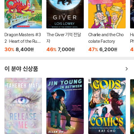
Dragon Masters #3
The Giver 기억 전달
Charlie and the Cho
Ha
2 : Heart of the Ruby
자
colate Factory
P
Dragon (A Branches
(
30
8,400
46
7,000
47
6,200
4
%
%
%
원
원
원
Book)
이 분야 신상품