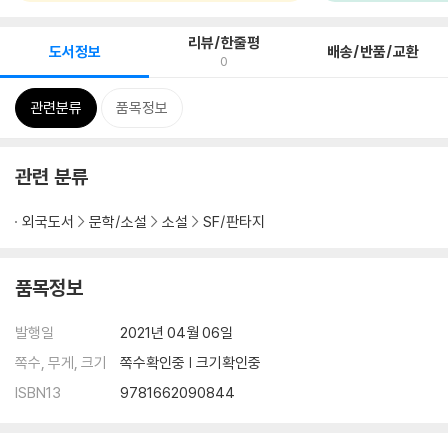
리뷰/한줄평
도서정보
배송/반품/교환
0
관련분류
품목정보
관련 분류
외국도서
문학/소설
소설
SF/판타지
품목정보
발행일
2021년 04월 06일
쪽수, 무게, 크기
쪽수확인중 | 크기확인중
ISBN13
9781662090844