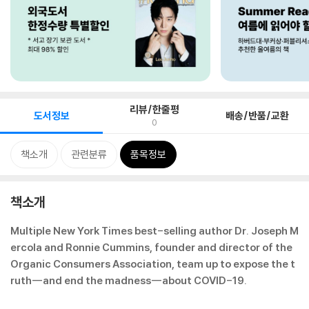
리뷰/한줄평
도서정보
배송/반품/교환
0
책소개
관련분류
품목정보
책소개
Multiple New York Times best-selling author Dr. Joseph M
ercola and Ronnie Cummins, founder and director of the
Organic Consumers Association, team up to expose the t
ruth--and end the madness--about COVID-19.