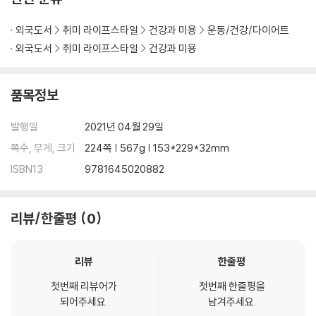
ho have used it to facilitate and hide the largest upward transf
er of wealth in human history
외국도서
취미 라이프스타일
건강과 미용
운동/건강/다이어트
* PCR testing, case counts, morbidity, and vaccine safety and
외국도서
취미 라이프스타일
건강과 미용
efficacy data have been widely manipulated and misrepresen
ted
품목정보
* Obesity, diabetes, and heart disease are known to worsen
COVID-19 outcomes, but the junk food industry continues to
발행일
2021년 04월 29일
push its agenda at the expense of public health
* Safe, simple, and inexpensive treatment and prevention for
쪽수, 무게, 크기
224쪽 | 567g | 153*229*32mm
COVID-19 have been censored and suppressed to create a cl
ISBN13
9781645020882
ear path for vaccine acceptance
* Effectiveness of the vaccines has been wildly exaggerated
and major safety questions have gone unanswered
리뷰/한줄평
0
The good news in all of this is that we can take control of our h
리뷰
한줄평
ealth and that, together, we have the power to unite and fight
back for our health, democracy, and freedom. The time is now
첫번째 리뷰어가
첫번째 한줄평을
for a global awakening. As Dr. Mercola and Cummins remind u
되어주세요.
남겨주세요.
s, this is the fight of our lives.