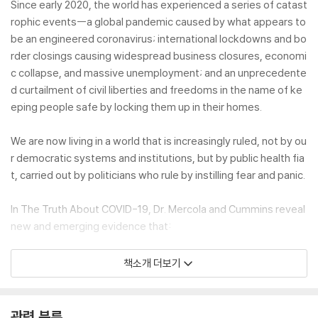
Since early 2020, the world has experienced a series of catast
rophic events--a global pandemic caused by what appears to
be an engineered coronavirus; international lockdowns and bo
rder closings causing widespread business closures, economi
c collapse, and massive unemployment; and an unprecedente
d curtailment of civil liberties and freedoms in the name of ke
eping people safe by locking them up in their homes.
We are now living in a world that is increasingly ruled, not by ou
r democratic systems and institutions, but by public health fia
t, carried out by politicians who rule by instilling fear and panic.
In The Truth About COVID-19, Dr. Mercola and Cummins reveal
new and emerging evidence that:
* The SARS-CoV-2 virus was, indeed, lab-engineered and em
책소개 더보기
erged from a negligently managed bioweapons lab in Wuhan,
China
* The global pandemic was long anticipated by global elites w
관련 분류