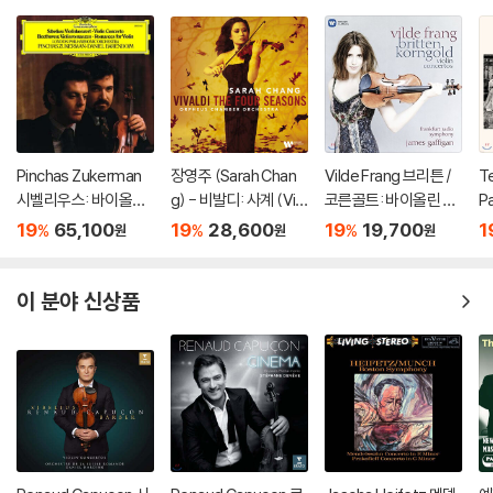
Pinchas Zukerman
장영주 (Sarah Chan
Vilde Frang 브리튼 /
Te
시벨리우스: 바이올린
g) - 비발디: 사계 (Viv
코른골트: 바이올린 협
Pa
협주곡 / 베토벤: 로망
aldi: The Four Seaso
주곡 - 빌데 프랑 (Britt
a
19
65,100
19
28,600
19
19,700
1
%
%
%
원
원
원
스 (Sibelius: Violin C
ns) [LP]
en & Korngold: Violin
올
oncerto / Beethove
Concertos)
스
n: Romances For) [L
쿠
이 분야 신상품
P]