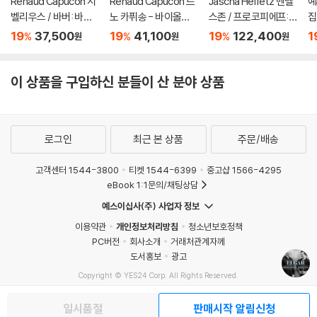
Renaud Capucon 시
Renaud Capucon 르
Jascha Heifetz 멘델
예
벨리우스 / 바버: 바이
노 카퓌송 - 바이올린
스존 / 프로코피에프:
집
올린 협주곡 (Sibelius
으로 연주한 영화음악
바이올린 협주곡 - 야
di
19
37,500
19
41,100
19
122,400
1
%
%
%
원
원
원
/ Barber: Violin Conc
(Cinema) [UHQCD]
사 하이페츠 [2LP]
ertos) [SACD Hybri
d]
이 상품을 구입하신 분들이 산 분야 상품
로그인
최근 본 상품
주문/배송
고객센터 1544-3800
티켓 1544-6399
중고샵 1566-4295
eBook 1:1문의/채팅상담
예스이십사(주) 사업자 정보
이용약관
개인정보처리방침
청소년보호정책
PC버전
회사소개
거래처관계자께
도서홍보
광고
Copyright © YES24 Corp. All Rights Reserved.
MATOM1
일시품절
판매시작 알림신청