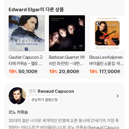
Edward Elgar
의 다른 상품
Gautier Capucon 고
Barbican Quartet (바
Elissa Lee Koljonen
티에 카퓌송 - 첼로 소
비칸 콰르텟) - 내면의
바이올린 소품집: 하트
품집 '인투이션' (Intuiti
빛 (Lux Intus)
브레이크 (Heartbrea
19
50,100
19
20,800
19
117,000
%
%
%
원
원
원
on) [UHQCD]
k: Romantic Encore
s For Violin) [투명 클
리어 컬러 2LP]
연주
Renaud Capucon
관심작가 알림신청
르노 카퓌송
20대의 젊은 나이로 세계적인 반열에 오른 동시에 21세기의 가장 촉
망받는 아티스트인 바이올리니스트 르노 카퓌송(Renaud Capuco