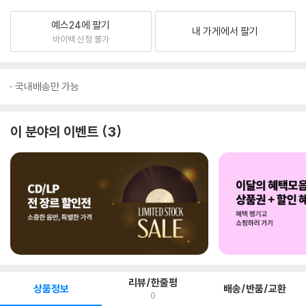
예스24에 팔기
내 가게에서 팔기
바이백 신청 불가
국내배송만 가능
이 분야의 이벤트
3
리뷰/한줄평
상품정보
배송/반품/교환
0