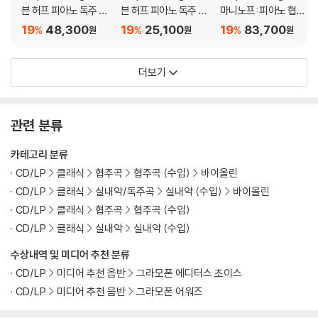
븐 허프 피아노 독주 모
븐 허프 피아노 독주 모
마니노프: 피아노 협주
음집 (Piano Postcar
음집 (Piano Postcar
곡 전집 (Rachmanino
19
48,300
19
25,100
19
83,700
%
%
%
원
원
원
ds) [LP]
ds)
v: The Piano Concer
tos) [3LP]
더보기
관련 분류
카테고리 분류
CD/LP
클래식
협주곡
협주곡 (수입)
바이올린
CD/LP
클래식
실내악/독주곡
실내악 (수입)
바이올린
CD/LP
클래식
협주곡
협주곡 (수입)
CD/LP
클래식
실내악
실내악 (수입)
수상내역 및 미디어 추천 분류
CD/LP
미디어 추천 음반
그라모폰 에디터스 초이스
CD/LP
미디어 추천 음반
그라모폰 어워즈