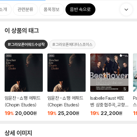
소개
관련분류
품목정보
음반 속으로
이 상품의 태그
#그라모폰어워드수상작
#그라모폰에디터스초이스
임윤찬 - 쇼팽: 에튀드
임윤찬 - 쇼팽: 에튀드
Isabelle Faust 베토
P
(Chopin: Etudes)
(Chopin: Etudes)
벤: 삼중 협주곡, 교향
스
곡 2번 (Beethoven:
1
19
20,000
19
25,200
19
22,200
1
%
%
%
원
원
원
Triple Concerto Op.
르텟 (Smet
56, Symphony Op.3
g
6)
상세 이미지