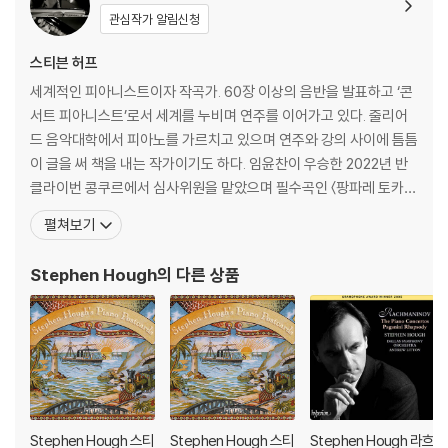
관심작가 알림신청
스티븐 허프
세계적인 피아니스트이자 작곡가. 60장 이상의 음반을 발표하고 ‘콘
서트 피아니스트’로서 세계를 누비며 연주를 이어가고 있다. 줄리어
드 음악대학에서 피아노를 가르치고 있으며 연주와 강의 사이에 틈틈
이 글을 써 책을 내는 작가이기도 하다. 임윤찬이 우승한 2022년 반
클라이번 콩쿠르에서 심사위원을 맡았으며 필수곡인 〈팡파레 토카타
Fanfare Toccata〉를 작곡했다. 2022년 8월에는 내한해 대전시향,
펼쳐보기
창원시향과 협연하였다. 자주 한국을 방문하고 있으며 통역이나 매니
저 없이 활동을 할 정도로 한국과 깊은 인연을 맺고 있는 음악가다.
Stephen Hough
의 다른 상품
《이코노미스트》가 선정한 ‘가장 영향력
Stephen Hough 스티
Stephen Hough 스티
Stephen Hough 라흐