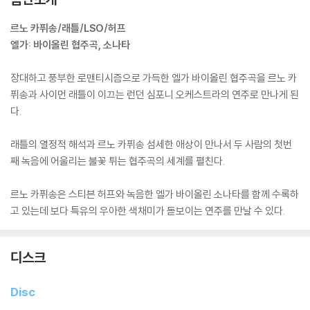
르노 카퓌송/래틀/LSO/허프
엘가: 바이올린 협주곡, 소나타
장대하고 풍부한 로맨티시즘으로 가득한 엘가 바이올린 협주곡을 르노 카
퓌송과 사이먼 래틀이 이끄는 런던 심포니 오케스트라의 연주로 만나게 된
다.
래틀의 열정적 해석과 르노 카퓌송 섬세한 애상이 만나서 두 사람의 첫번
째 녹음에 어울리는 불꽃 튀는 협주곡의 세계를 펼친다.
르노 카퓌송은 스티븐 허프와 녹음한 엘가 바이올린 소나타를 함께 수록하
고 있는데 보다 특유의 우아한 색채미가 돋보이는 연주를 만날 수 있다.
디스크
Disc