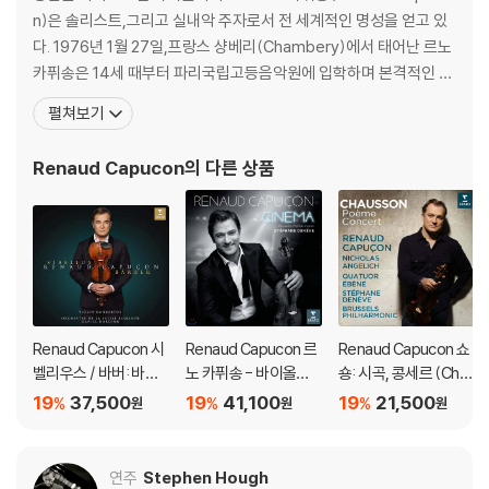
n)은 솔리스트,그리고 실내악 주자로서 전 세계적인 명성을 얻고 있
다. 1976년 1월 27일,프랑스 샹베리(Chambery)에서 태어난 르노
카퓌송은 14세 때부터 파리국립고등음악원에 입학하며 본격적인 음
악 공부를 시작했다. 1995년 그는 베를린 예술대학에 입학했으며,토
펼쳐보기
마스 브란디스,아이작 스턴,슐로모 민츠,오귀스탱 뒤메이를 사사하
였다. 1997년 르노 카퓌송은 클라우디오 아바도의 특별 초청을 받아
Renaud Capucon
의 다른 상품
'구스타프 말러 유겐트 오케스트라'의 수석
Renaud Capucon 시
Renaud Capucon 르
Renaud Capucon 쇼
벨리우스 / 바버: 바이
노 카퓌송 - 바이올린
숑: 시곡, 콩세르 (Cha
올린 협주곡 (Sibelius
으로 연주한 영화음악
usson: Poeme Conc
19
37,500
19
41,100
19
21,500
%
%
%
원
원
원
/ Barber: Violin Conc
(Cinema) [UHQCD]
ert)
ertos) [SACD Hybri
d]
연주
Stephen Hough