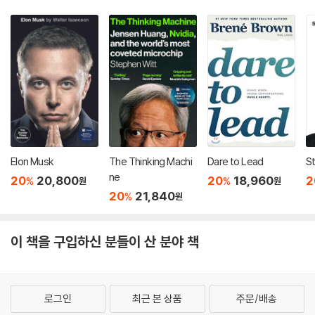
Elon Musk
The Thinking Machi
Dare to Lead
S
ne
20
20,800
20
18,960
2
%
%
원
원
20
21,840
%
원
이 책을 구입하신 분들이 산 분야 책
로그인
최근 본 상품
주문/배송