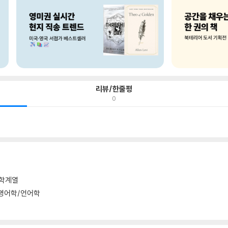
리뷰/한줄평
0
학계열
영어학/언어학