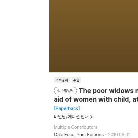
소득공제
수입
The poor widows mi
직수입양서
aid of women with child, at 
Paperback
바인딩/에디션 안내
Multiple Contributors
Gale Ecco, Print Editions
2010.06.01.