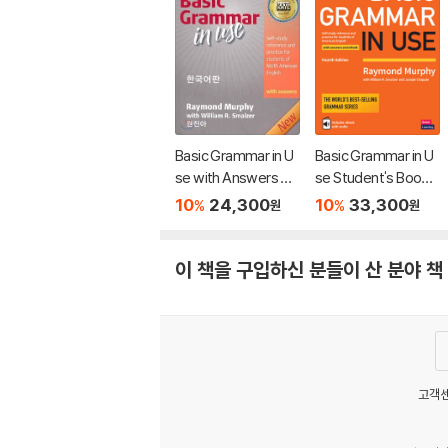
Basic Grammar in U
Basic Grammar in U
se with Answers 3/
se Student's Book
E : 한국어판
with Answers and In
10
24,300
10
33,300
%
%
원
원
teractive eBook, 4/
E
이 책을 구입하신 분들이 산 분야 책
고객센