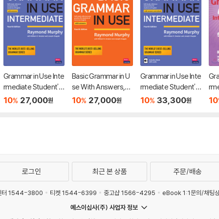
Grammar in Use Inte
Basic Grammar in U
Grammar in Use Inte
Gra
rmediate Student's
se With Answers,
rmediate Student's
rme
Book With Answer
4/E
Book with Answers
ers
10
27,000
10
27,000
10
33,300
10
%
%
%
원
원
원
s, 4/E
and Interactive eBo
ok
로그인
최근 본 상품
주문/배송
터 1544-3800
티켓 1544-6399
중고샵 1566-4295
eBook 1:1문의/채팅
예스이십사(주) 사업자 정보