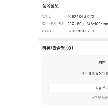
품목정보
발행일
2010년 06월 01일
쪽수, 무게, 크기
22쪽 | 59g | 246*189*1
ISBN13
9781170208250
리뷰/한줄평
0
리뷰
첫번째 리뷰어가 
리뷰 쓰
혜택 및 유의