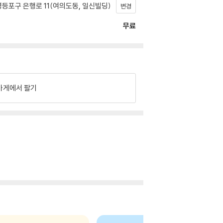
등포구 은행로 11(여의도동, 일신빌딩)
변경
무료
가게에서 팔기