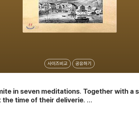
사이즈비교
공유하기
te in seven meditations. Together with a s
the time of their deliverie. ...