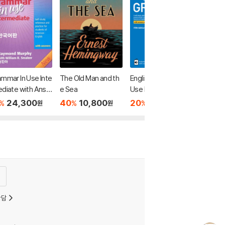
mmar In Use Inte
The Old Man and th
English Grammar in
diate with Answ
e Sea
Use Book with Ans
, 3/E : 한국어판
wers and Interactiv
24,300
40
10,800
20
29,600
%
%
%
원
원
원
e eBook, 5/E
상담