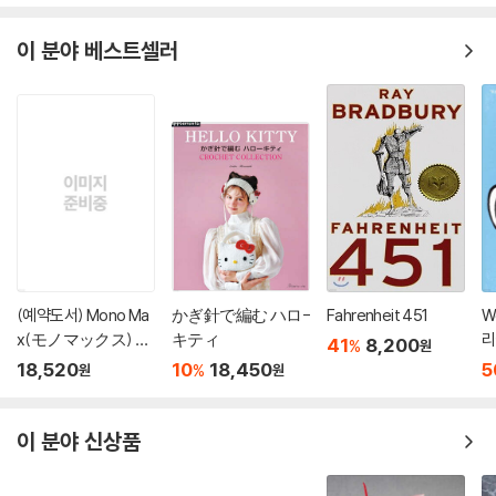
이 분야 베스트셀러
(예약도서) Mono Ma
かぎ針で編む ハロ-
Fahrenheit 451
W
x(モノマックス) 20
キティ
리
41
8,200
%
원
26年10月號
'
18,520
10
18,450
5
%
원
원
이 분야 신상품