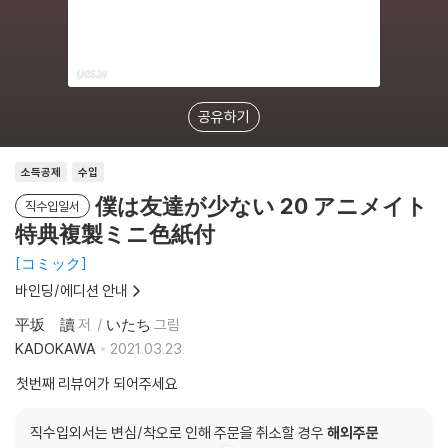
공유하기
소득공제
수입
僕は友達が少ない 20 アニメイト
직수입일서
特典複製ミニ色紙付
コミック
바인딩/에디션 안내
平坂 讀
저
いたち
그림
KADOKAWA
2021.03.23.
첫번째 리뷰어가 되어주세요
직수입외서는 변심/착오로 인해 주문을 취소할 경우
해외주문