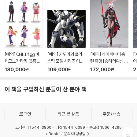
[예약] CHILLfigg 바
[예약] 카도카와 플라
[예약] 하이퍼바디 홍
[
케모노가타리 (6종 세
스틱 모델 시리즈 아바
련 흑영 l 승리의여신 니
어
트)
레스트 l 풀메탈패닉
케
버
180,000
109,000
172,000
2
원
원
원
이 책을 구입하신 분들이 산 분야 책
로그인
최근 본 상품
주문/배송
고객센터 1544-3800
티켓 1544-6399
중고샵 1566-4295
eBook 1:1문의/채팅상담