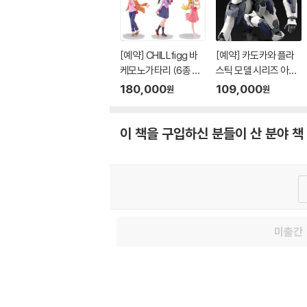
[예약] CHILLfigg 바
[예약] 카도카와 플라
케모노가타리 (6종 세
스틱 모델 시리즈 아바
트)
레스트 l 풀메탈패닉
180,000
109,000
원
원
이 책을 구입하신 분들이 산 분야 책
고객센
미출간
이용약
MATOM7