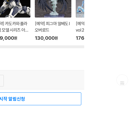
약] 카도카와 플라
[예약] 피그마 알베도 l
[예약][클리어 포스터
 모델 시리즈 아바
오버로드
vol.2] 블라인드박스 시
트 스페셜 세트 l 풀
리즈 유키 미쿠 올스타
9,000
130,000
176,000
원
원
원
탈패닉
즈 컬렉션 vol.2 l 보컬
로이드 8종세트
상담
시작 알림신청
보
광고