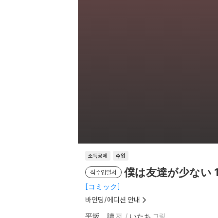
소득공제
수입
僕は友達が少ない 
직수입일서
コミック
바인딩/에디션 안내
平坂 讀
저
いたち
그림