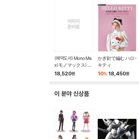
(예약도서) Mono Ma
かぎ針で編む ハロ-
x(モノマックス) 20
キティ
26年10月號
18,520
10
18,450
%
원
원
이 분야 신상품