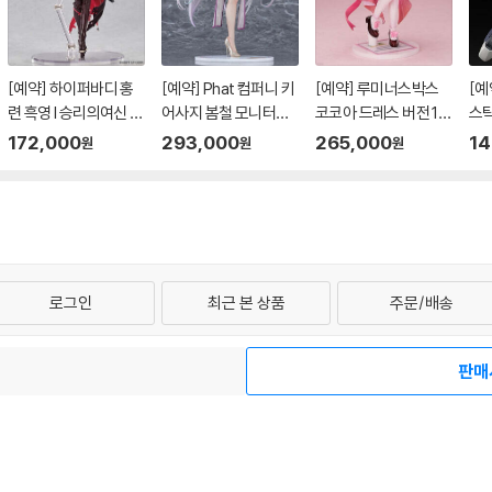
[예약] 하이퍼바디 홍
[예약] Phat 컴퍼니 키
[예약] 루미너스박스
[예
련 흑영 l 승리의여신 니
어사지 봄철 모니터링
코코아 드레스 버전 1/
스틱
케
버전 1/6 l 벽람항로
7 l 주문은 토끼입니까
레스
172,000
293,000
265,000
14
원
원
원
메
로그인
최근 본 상품
주문/배송
터 1544-3800
티켓 1544-6399
중고샵 1566-4295
eBook 1:1문의/채팅
판매
예스이십사(주) 사업자 정보
관
개인정보처리방침
청소년보호정책
PC버전
회사소개
거래처관계자께
도서홍
Copyright © YES24 Corp. All Rights Reserved.