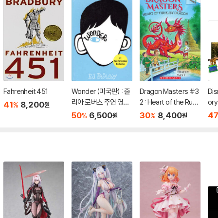
Fahrenheit 451
Wonder (미국판) : 줄
Dragon Masters #3
Dis
리아 로버츠 주연 영화
2 : Heart of the Ruby
ory
41
8,200
%
원
'원더' 원작 소설
Dragon (A Branches
s
50
6,500
30
8,400
4
%
%
원
원
Book)