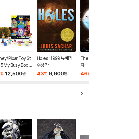
ney/Pixar Toy St
Holes : 1999 뉴베리
The Giver 기억 전달
 5 My Busy Book
수상작
자
7
12,500
43
6,600
46
7,000
%
%
%
원
원
원