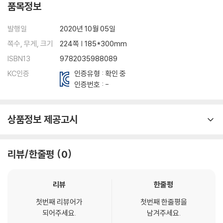
품목정보
Corrigés
Lexique coréen- français
발행일
2020년 10월 05일
Lexique français- coréen
쪽수, 무게, 크기
224쪽 | 185*300mm
ISBN13
9782035988089
KC인증
인증유형 : 확인 중
인증번호 : -
상품정보 제공고시
리뷰/한줄평
0
리뷰
한줄평
첫번째 리뷰어가
첫번째 한줄평을
되어주세요.
남겨주세요.