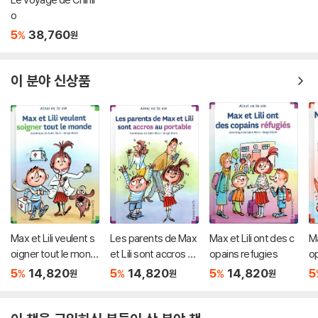
o
5
38,760
%
원
이 분야 신상품
Max et Lili veulent s
Les parents de Max
Max et Lili ont des c
Ma
oigner tout le mond
et Lili sont accros au
opains refugies
op
e
portable
5
14,820
5
14,820
5
14,820
5
%
%
%
원
원
원