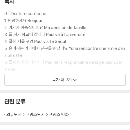
목차
0. L’écriture coréenne
1.
안녕하세요
Bonjour
2.
여기가
하숙집이에요
Ma pension de famille
3.
폴
씨가
학교에
갑니다
Paul va à l’Université
4.
폴의
서울
구경
Paul visite Séoul
5.
윤아씨는
카페에서
친구를
만났어요
Yuna rencontre une amie dan
s un café
6.
폴과
하숙집
아주머니
Paul et la responsable de la pension de f
amille
7.
소개팅을
하러
가요
Rendez-vous avec mon « date »
목차 더보기
8.
한국의
명절
추석
La fête des récoltes (Chuseok)
9.
경주에
여행을
가요
Voyage à Gyeongju
10.
폴씨가
병원에
갔어요
Paul va à l’hôpital
관련 분류
11.
같이
케이팝
콘서트에
갈까요
? Si on allait au concert de K-pop e
nsemble
외국도서
프랑스도서
프랑스 만화
12.
하숙집
아주머니
결혼식
이에요
Le mariage de la responsable d
e la pension de famille