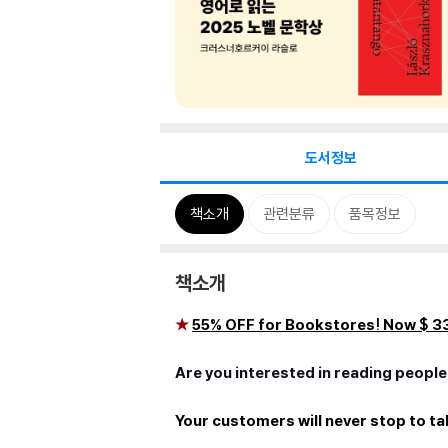
도서정보
책소개
관련분류
품목정보
책소개
★
55% OFF for Bookstores! Now $ 33
Are you interested in reading people
Your customers will never stop to t