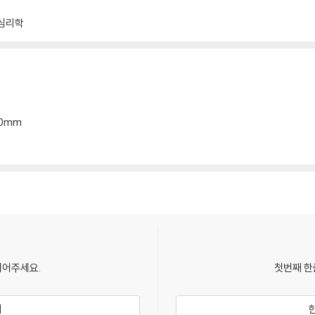
심리학
*10mm
되어주세요.
첫번째 한
기