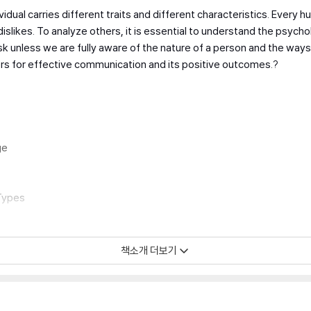
dual carries different traits and different characteristics. Every 
nd dislikes. To analyze others, it is essential to understand the psy
 task unless we are fully aware of the nature of a person and the ways
thers for effective communication and its positive outcomes.?
ge
Types
책소개 더보기
t passionate about this incredible book!