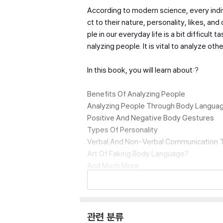
According to modern science, every indivi
ct to their nature, personality, likes, a
ple in our everyday life is a bit difficult
nalyzing people. It is vital to analyze o
In this book, you will learn about:?
Benefits Of Analyzing People
Analyzing People Through Body Langua
Positive And Negative Body Gestures
Types Of Personality
Verbal And Non-Verbal Communication 
Art Of Faking Body Language?
And Much More
Buy it now and let your customers ge
관련 분류