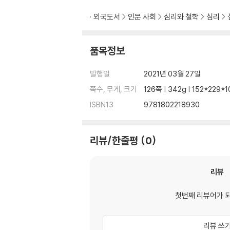
외국도서
인문 사회
심리와 철학
심리
품목정보
발행일
2021년 03월 27일
쪽수, 무게, 크기
126쪽 | 342g | 152*229
ISBN13
9781802218930
리뷰/한줄평
0
리뷰
첫번째 리뷰어가 
리뷰 쓰