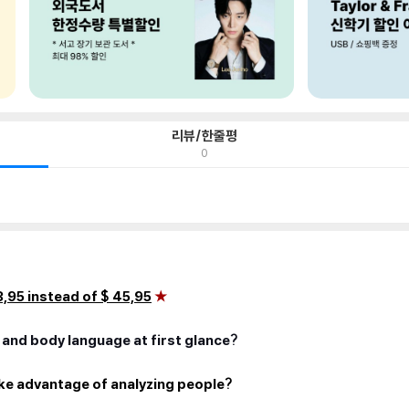
리뷰/한줄평
0
,95 instead of $ 45,95
★
 and body language at first glance?
ake advantage of analyzing people?