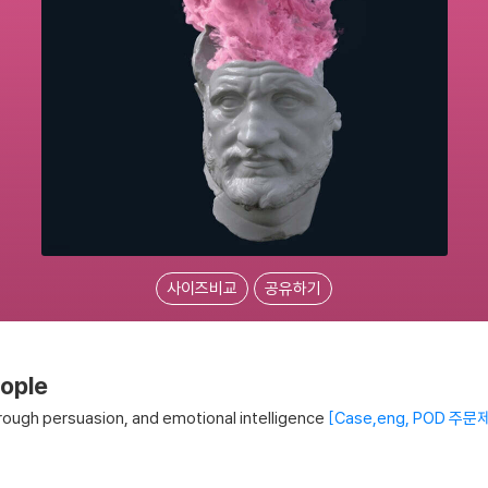
사이즈비교
공유하기
ople
hrough persuasion, and emotional intelligence
Case,eng, POD 주