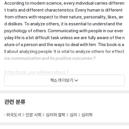
According to modern science, every individual carries differen
t traits and different characteristics. Every human is different
from others with respect to their nature, personality, likes, an
d dislikes. To analyze others, it is essential to understand the
psychology of others. Communicating with people in our ever
yday life is a bit difficult task unless we are fully aware of the n
ature of a person and the ways to deal with him. This book is a
ll about analyzing people. It is vital to analyze others for effect
ive communication and its positive outcomes.?
In this book, you will learn about:?
책소개 더보기
Benefits Of Analyzing People
Analyzing People Through Body Language
Positive And Negative Body Gestures
관련 분류
Types Of Personality
Verbal And Non-Verbal Communication Types
외국도서
인문 사회
심리와 철학
심리
심리학
Art Of Faking Body Language?
And Much More