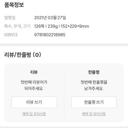
품목정보
Buy it now and let your customers get passionate about
발행일
2021년 03월 27일
this incredible book!
쪽수, 무게, 크기
126쪽 | 239g | 152*229*9mm
ISBN13
9781802218985
리뷰/한줄평
0
리뷰
한줄평
첫번째 리뷰어가
첫번째 한줄평을
되어주세요.
남겨주세요.
리뷰 쓰기
한줄평 쓰기
혜택 및 유의사항
혜택 및 유의사항