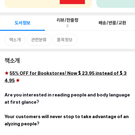
리뷰/한줄평
도서정보
배송/반품/교환
0
책소개
관련분류
품목정보
책소개
★
55% OFF for Bookstores! Now $ 23,95 instead of $ 3
4,95
★
Are you interested in reading people and body language
at first glance?
Your customers will never stop to take advantage of an
alyzing people?