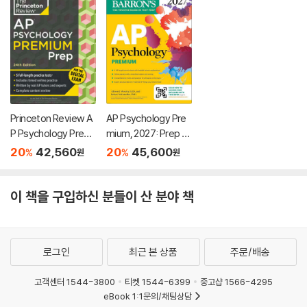
Princeton Review A
AP Psychology Pre
P Psychology Premi
mium, 2027: Prep B
um Prep, 24th Editio
ook with 4 Practice
20
42,560
20
45,600
%
%
원
원
n: 5 Practice Tests
Tests + Comprehe
+ Digital Practice On
nsive Review + Onli
line + Content Revie
ne Practice
이 책을 구입하신 분들이 산 분야 책
w
로그인
최근 본 상품
주문/배송
고객센터 1544-3800
티켓 1544-6399
중고샵 1566-4295
eBook 1:1문의/채팅상담