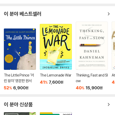
이 분야 베스트셀러
The Little Prince '어
The Lemonade War
Thinking, Fast and Sl
A
린 왕자' 영문판 원서
ow
41
7,600
4
%
원
52
6,900
40
15,900
%
%
원
원
이 분야 신상품