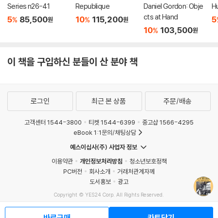
Series n26-41
Republique
Daniel Gordon: Obje
H
cts at Hand
5
85,500
10
115,200
5
%
%
원
원
10
103,500
%
원
이 책을 구입하신 분들이 산 분야 책
로그인
최근 본 상품
주문/배송
고객센터 1544-3800
티켓 1544-6399
중고샵 1566-4295
eBook 1:1문의/채팅상담
예스이십사(주) 사업자 정보
이용약관
개인정보처리방침
청소년보호정책
PC버전
회사소개
거래처관계자께
도서홍보
광고
Copyright © YES24 Corp. All Rights Reserved.
MATOM10
바로구매
카트담기