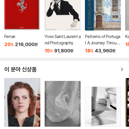
Ferrari
Yves Saint Laurent a
Patterns of Portuga
K
nd Photography
l: A Journey Through
20
216,000
1
%
원
Colors, History, Tile
15
91,800
18
43,960
%
%
원
원
s, and Architecture
이 분야 신상품