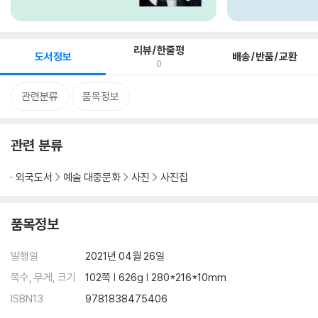
리뷰/한줄평
도서정보
배송/반품/교환
0
관련분류
품목정보
관련 분류
외국도서
예술 대중문화
사진
사진집
품목정보
발행일
2021년 04월 26일
쪽수, 무게, 크기
102쪽 | 626g | 280*216*10mm
ISBN13
9781838475406