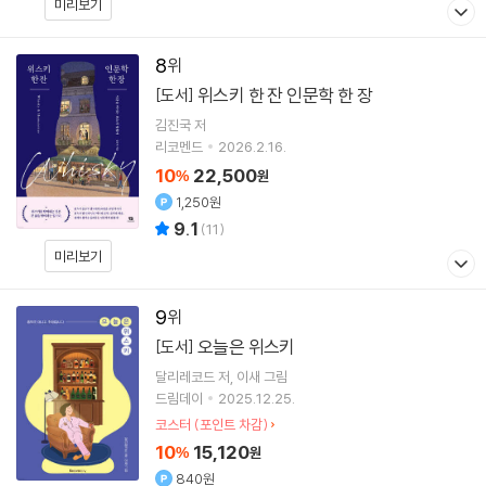
미리보기
8
위스키 한 잔 인문학 한 장
[도서]
김진국
저
리코멘드
2026.2.16.
10
22,500
%
원
1,250원
9.1
(
11
)
미리보기
9
오늘은 위스키
[도서]
달리레코드
저
이새
그림
드림데이
2025.12.25.
코스터 (포인트 차감)
10
15,120
%
원
840원