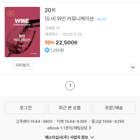
20
와인 커뮤니케이션
[도서]
[
]
제2판
고재윤
저
세경북스
2020.2.20.
10
22,500
%
원
1,250원
미리보기
1
로그인
최근 본 상품
주문/배송
고객센터 1544-3800
티켓 1544-6399
중고샵 1566-4295
eBook 1:1문의/채팅상담
예스이십사(주) 사업자 정보