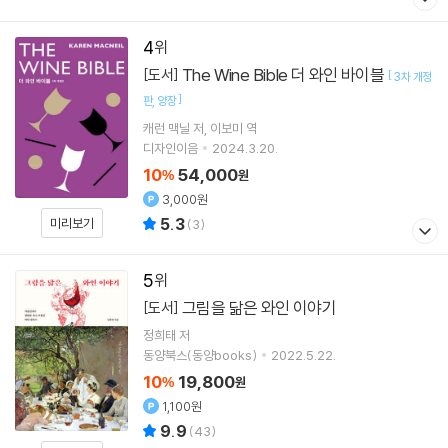
4
The Wine Bible 더 와인 바이블
[도서]
[
3차 개정
]
판
양장
캐런 맥닐
저
이보미
역
디자인이음
2024.3.20.
10
54,000
%
원
3,000원
5.3
미리보기
(
3
)
5
그림을 닮은 와인 이야기
[도서]
정희태
저
동양북스(동양books)
2022.5.22.
10
19,800
%
원
1,100원
9.9
(
43
)