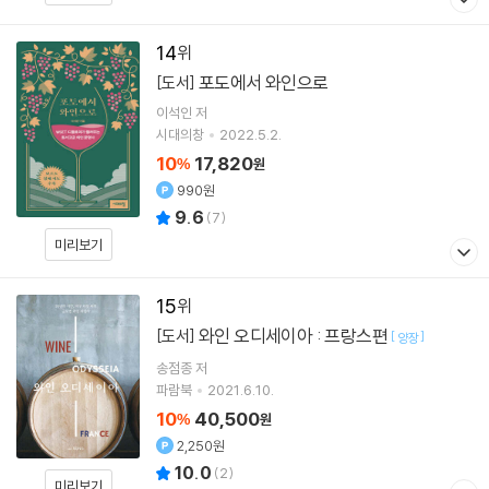
14
포도에서 와인으로
[도서]
이석인
저
시대의창
2022.5.2.
10
17,820
%
원
990원
9.6
(
7
)
미리보기
15
와인 오디세이아 : 프랑스편
[도서]
[
]
양장
송점종
저
파람북
2021.6.10.
10
40,500
%
원
2,250원
10.0
(
2
)
미리보기