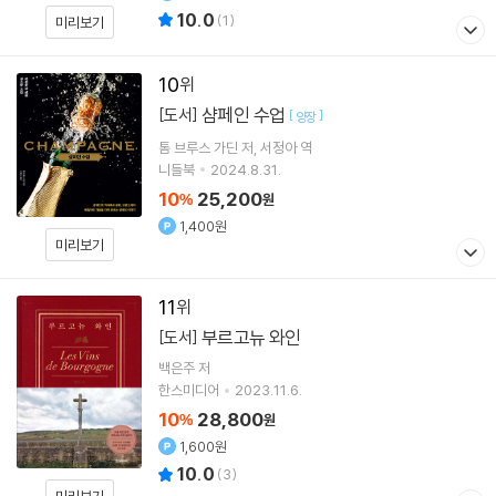
10.0
(
1
)
미리보기
10
샴페인 수업
[도서]
[
]
양장
톰 브루스 가딘
저
서정아
역
니들북
2024.8.31.
10
25,200
%
원
1,400원
미리보기
11
부르고뉴 와인
[도서]
백은주
저
한스미디어
2023.11.6.
10
28,800
%
원
1,600원
10.0
(
3
)