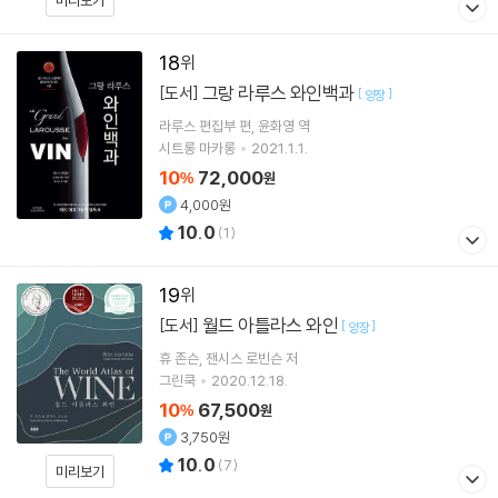
미리보기
18
그랑 라루스 와인백과
[도서]
[
]
양장
라루스 편집부
편
윤화영
역
시트롱 마카롱
2021.1.1.
10
72,000
%
원
4,000원
10.0
(
1
)
19
월드 아틀라스 와인
[도서]
[
]
양장
휴 존슨
잰시스 로빈슨
저
그린쿡
2020.12.18.
10
67,500
%
원
3,750원
10.0
(
7
)
미리보기