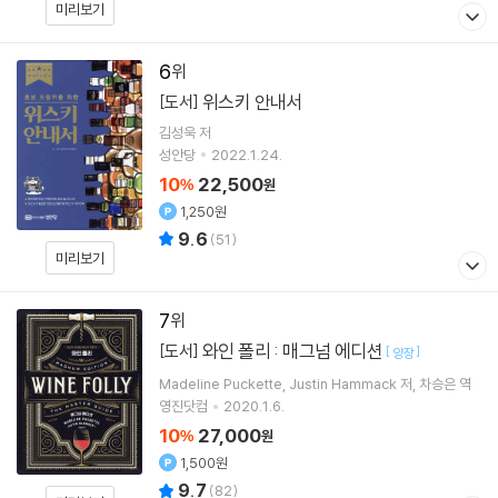
미리보기
6
위스키 안내서
[도서]
김성욱
저
성안당
2022.1.24.
10
22,500
%
원
1,250원
9.6
(
51
)
미리보기
7
와인 폴리 : 매그넘 에디션
[도서]
[
]
양장
Madeline Puckette
Justin Hammack
저
차승은
역
영진닷컴
2020.1.6.
10
27,000
%
원
1,500원
9.7
(
82
)