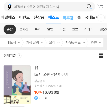
어린이
채널예스
이벤트
신상품
베스트
독후감
홈
국내도서
외
웰컴메뉴 모두보기
어린이
종합
실시간
특가
일별
주별
월별
스테디
선물
국내도서
가정 살림
요리
차/술/음료
와인
집계기준
1
와인담은 이야기
[도서]
정담은
저
소르북스
2026.7.31.
10
16,830
%
원
930원