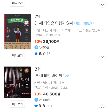
미리보기
2
와인은 어렵지 않아
[도서]
[
]
양장
개정증보판
오펠리 네만
저
야니스 바루치코스
그림
박홍진
임명주
역
그린쿡
2019.9.10.
10
26,100
%
원
1,450원
9.7
(
27
)
미리보기
3
와인 바이블
[도서]
[
]
양장
케빈 즈랠리
저
정미나
역
한스미디어
2021.12.22.
10
40,500
%
원
2,250원
미리보기
9.8
(
96
)