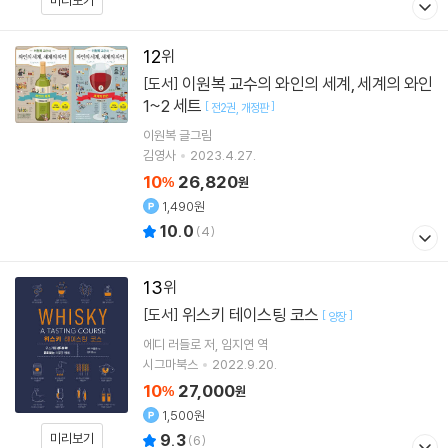
미리보기
12
이원복 교수의 와인의 세계, 세계의 와인
[도서]
1~2 세트
[
]
전2권
개정판
이원복
글그림
김영사
2023.4.27.
10
26,820
%
원
1,490원
10.0
(
4
)
13
위스키 테이스팅 코스
[도서]
[
]
양장
에디 러들로
저
임지연
역
시그마북스
2022.9.20.
10
27,000
%
원
1,500원
미리보기
9.3
(
6
)