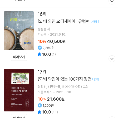
16
와인 오디세이아 : 유럽편
[도서]
[
]
양장
송점종
저
파람북
2021.6.10.
10
40,500
%
원
2,250원
10.0
(
1
)
미리보기
17
와인이 있는 100가지 장면
[도서]
[
]
양장
엄정선
배두환
글
박이수(박수정)
그림
보틀프레스
2021.6.10.
10
21,600
%
원
1,200원
10.0
(
13
)