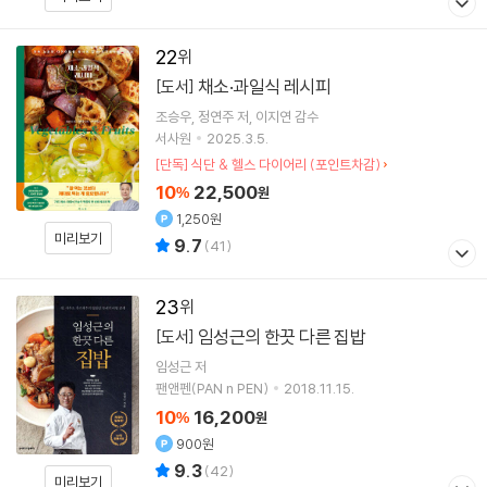
22
채소·과일식 레시피
[도서]
조승우
정연주
저
이지연
감수
서사원
2025.3.5.
[단독] 식단 & 헬스 다이어리 (포인트차감)
10
22,500
%
원
1,250원
미리보기
9.7
(
41
)
23
임성근의 한끗 다른 집밥
[도서]
임성근
저
팬앤펜(PAN n PEN)
2018.11.15.
10
16,200
%
원
900원
9.3
(
42
)
미리보기