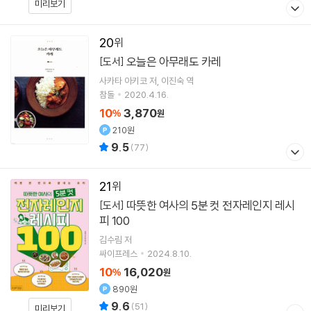
미리보기
20
오늘은 아무래도 카레
[도서]
사카타 아키코
저
이진숙
역
참돌
2020.4.16.
10
3,870
%
원
210원
9.5
(
77
)
21
따뜻한 여사의 5분 컷 전자레인지 레시
[도서]
피 100
김수림
저
싸이프레스
2024.8.10.
10
16,020
%
원
890원
9.6
(
51
)
미리보기