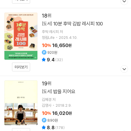
18
10분 후딱 김밥 레시피 100
[도서]
후딱 레시피
저
청림Life
2025.4.10.
10
16,650
%
원
920원
9.4
(
32
)
미리보기
19
밥을 지어요
[도서]
김혜경
저
김영사
2018.2.9.
10
16,020
%
원
890원
8.8
(
178
)