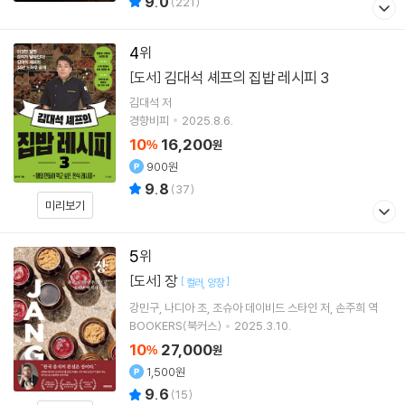
9.0
(
221
)
4
김대석 셰프의 집밥 레시피 3
[도서]
김대석
저
경향비피
2025.8.6.
10
16,200
%
원
900원
9.8
(
37
)
미리보기
5
장
[도서]
[
]
컬러
양장
강민구
나디아 조
조슈아 데이비드 스타인
저
손주희
역
BOOKERS(북커스)
2025.3.10.
10
27,000
%
원
1,500원
9.6
(
15
)