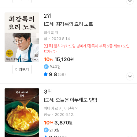
2
최강록의 요리 노트
[도서]
최강록
저
클
2023.8.14.
[단독] 앞치마/카드형 병따개/강록체 부적 5종 세트 (포인
트차감)
10
15,120
%
원
840원
미리보기
9.8
(
58
)
3
오늘은 아무래도 덮밥
[도서]
이마이 료
저
이진숙
역
참돌
2020.6.12.
10
3,870
%
원
210원