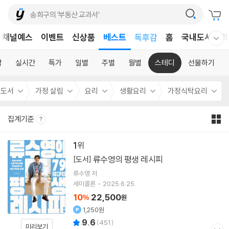
어린이
채널예스
이벤트
신상품
베스트
독후감
홈
국내도서
외
웰컴메뉴 모두보기
어린이
합
실시간
특가
일별
주별
월별
스테디
선물하기
내도서
가정 살림
요리
생활요리
가정식탁요리
집계기준
1
류수영의 평생 레시피
[도서]
류수영
저
세미콜론
2025.6.25.
10
22,500
%
원
1,250원
9.6
(
451
)
미리보기