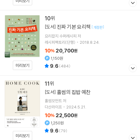
미리보기
10
진짜 기본 요리책
[도서]
[
]
개정판
요리잡지 수퍼레시피
저
레시피팩토리(단행)
2018.8.24.
10
20,700
%
원
1,150원
9.6
미리보기
(
484
)
11
홀썸의 집밥 예찬
[도서]
홀썸모먼트
저
다산라이프
2024.5.21.
10
22,500
%
원
1,250원
9.6
(
79
)
미리보기