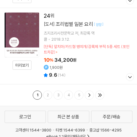
24
조리법별 일본 요리
[도서]
[
]
양장
츠지조리사전문학교
저
최강록
역
클
2018.3.12.
[단독] 앞치마/카드형 병따개/강록체 부적 5종 세트 (포인
트차감)
10
34,200
%
원
미리보기
1,900원
9.6
(
14
)
1
2
3
4
5
로그인
최근 본 상품
주문/배송
고객센터 1544-3800
티켓 1544-6399
중고샵 1566-4295
eBook 1:1문의/채팅상담