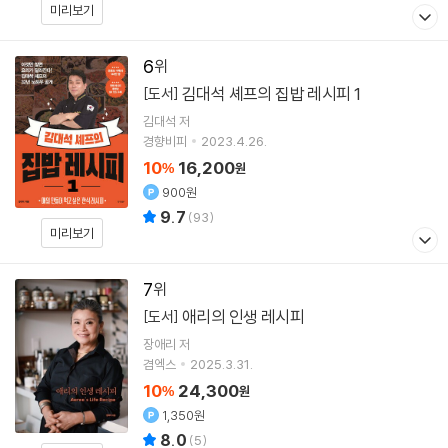
미리보기
6
김대석 셰프의 집밥 레시피 1
[도서]
김대석
저
경향비피
2023.4.26.
10
16,200
%
원
900원
9.7
(
93
)
미리보기
7
애리의 인생 레시피
[도서]
장애리
저
겸엑스
2025.3.31.
10
24,300
%
원
1,350원
8.0
(
5
)