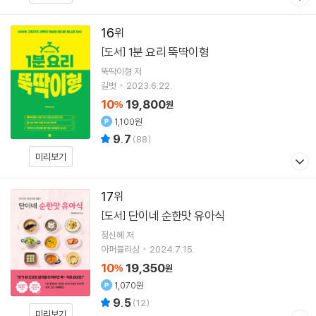
16
1분 요리 뚝딱이형
[도서]
뚝딱이형
저
길벗
2023.6.22.
10
19,800
%
원
1,100원
9.7
(
88
)
미리보기
17
단이네 순한맛 유아식
[도서]
정신혜
저
아퍼블리싱
2024.7.15.
10
19,350
%
원
1,070원
9.5
(
12
)
미리보기