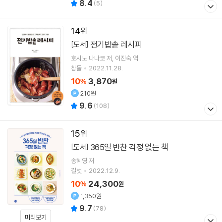
8.4
(
5
)
14
전기밥솥 레시피
[도서]
호시노 나나코
저
이진숙
역
참돌
2022.11.28.
10
3,870
%
원
210원
9.6
(
108
)
15
365일 반찬 걱정 없는 책
[도서]
송혜영
저
길벗
2022.12.9.
10
24,300
%
원
1,350원
9.7
(
78
)
미리보기