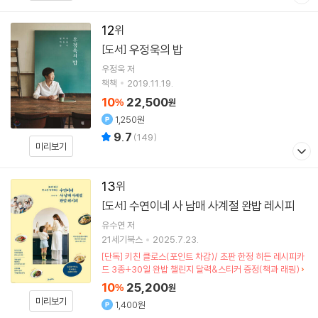
12
우정욱의 밥
[도서]
우정욱
저
책책
2019.11.19.
10
22,500
%
원
1,250원
9.7
(
149
)
미리보기
13
수연이네 사 남매 사계절 완밥 레시피
[도서]
유수연
저
21세기북스
2025.7.23.
[단독] 키친 클로스(포인트 차감)/ 초판 한정 히든 레시피카
드 3종+30일 완밥 챌린지 달력&스티커 증정(책과 래핑)
10
25,200
%
원
미리보기
1,400원