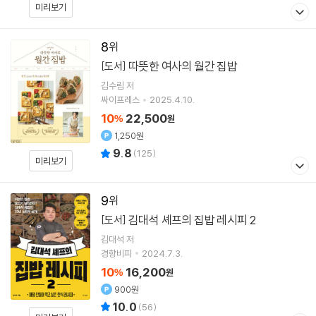
미리보기
8
따뜻한 여사의 월간 집밥
[도서]
김수림
저
싸이프레스
2025.4.10.
10
22,500
%
원
1,250원
9.8
(
125
)
미리보기
9
김대석 셰프의 집밥 레시피 2
[도서]
김대석
저
경향비피
2024.7.3.
10
16,200
%
원
900원
10.0
(
56
)