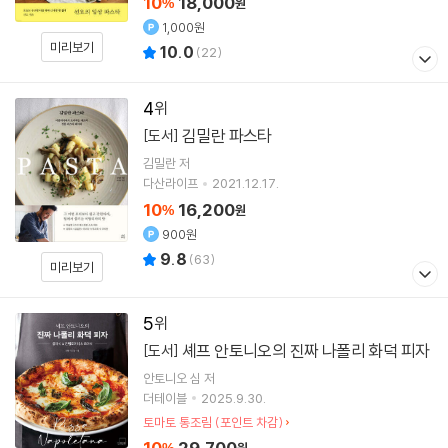
10
18,000
%
원
1,000원
미리보기
10.0
(
22
)
4
김밀란 파스타
[도서]
김밀란
저
다산라이프
2021.12.17.
10
16,200
%
원
900원
9.8
(
63
)
미리보기
5
셰프 안토니오의 진짜 나폴리 화덕 피자
[도서]
안토니오 심
저
더테이블
2025.9.30.
토마토 통조림 (포인트 차감)
10
29,700
%
원