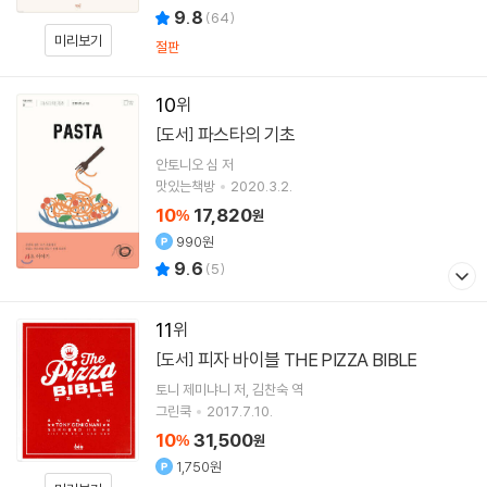
9.8
(
64
)
미리보기
절판
10
파스타의 기초
[도서]
안토니오 심
저
맛있는책방
2020.3.2.
10
17,820
%
원
990원
9.6
(
5
)
11
피자 바이블 THE PIZZA BIBLE
[도서]
토니 제미냐니
저
김찬숙
역
그린쿡
2017.7.10.
10
31,500
%
원
1,750원