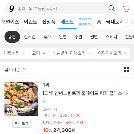
어린이
채널예스
이벤트
신상품
베스트
홈
국내도서
외
독후감
웰컴메뉴 모두보기
어린이
종합
실시간
특가
일별
주별
월별
스테디
선물
가정 살림
요리
메뉴별/나라별요리
이탈리아요리
집계기준
1
안녕느린토끼 홈메이드 피자 클래스
[도서]
[
양
]
장
고윤희
저
더테이블
2025.10.30.
토마토 통조림 (포인트 차감)
미리보기
10
24,300
%
원