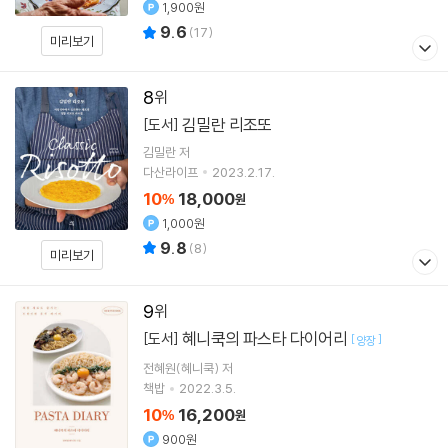
1,900원
9.6
(
17
)
미리보기
8
김밀란 리조또
[도서]
김밀란
저
다산라이프
2023.2.17.
10
18,000
%
원
1,000원
9.8
(
8
)
미리보기
9
혜니쿡의 파스타 다이어리
[도서]
[
]
양장
전혜원(혜니쿡)
저
책밥
2022.3.5.
10
16,200
%
원
900원