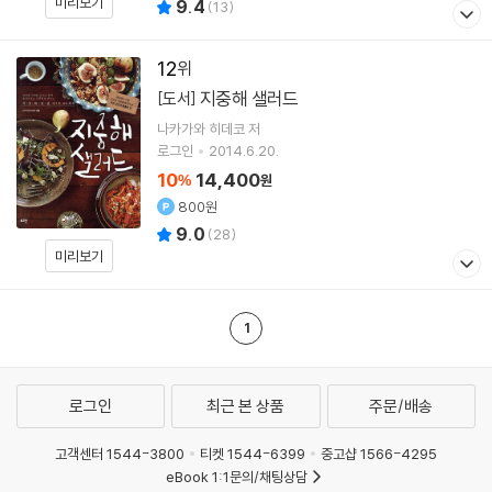
미리보기
9.4
(
13
)
12
지중해 샐러드
[도서]
나카가와 히데코
저
로그인
2014.6.20.
10
14,400
%
원
800원
9.0
(
28
)
미리보기
1
로그인
최근 본 상품
주문/배송
고객센터 1544-3800
티켓 1544-6399
중고샵 1566-4295
eBook 1:1문의/채팅상담