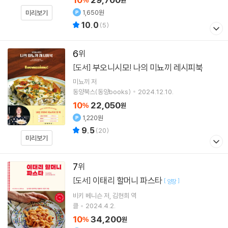
1,650원
미리보기
10.0
(
5
)
6
부오니시모! 나의 미뇨끼 레시피북
[도서]
미뇨끼
저
동양북스(동양books)
2024.12.10.
10
22,050
%
원
1,220원
9.5
(
20
)
미리보기
7
이태리 할머니 파스타
[도서]
[
]
양장
비키 베니슨
저
김현희
역
클
2024.4.2.
10
34,200
%
원