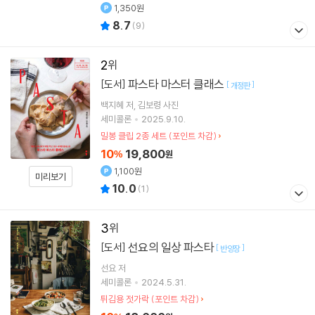
1,350원
8.7
(
9
)
2
파스타 마스터 클래스
[도서]
[
]
개정판
백지혜
저
김보령
사진
세미콜론
2025.9.10.
밀봉 클립 2종 세트 (포인트 차감)
10
19,800
%
원
1,100원
미리보기
10.0
(
1
)
3
선요의 일상 파스타
[도서]
[
]
반양장
선요
저
세미콜론
2024.5.31.
튀김용 젓가락 (포인트 차감)