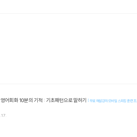
영어회화 10분의 기적 : 기초패턴으로 말하기
[
무료 해설강의·모바일 스피킹 훈련 
.17.