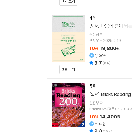
미리보기
4
마음에 힘이 되는
[도서]
위혜정
저
센시오
2025.2.19.
10
19,800
%
원
1,100원
9.7
(
84
)
미리보기
5
Bricks Reading
[도서]
편집부 저
Bricks(사회평론)
2013.3
10
14,400
%
원
800원
9.8
(
197
)