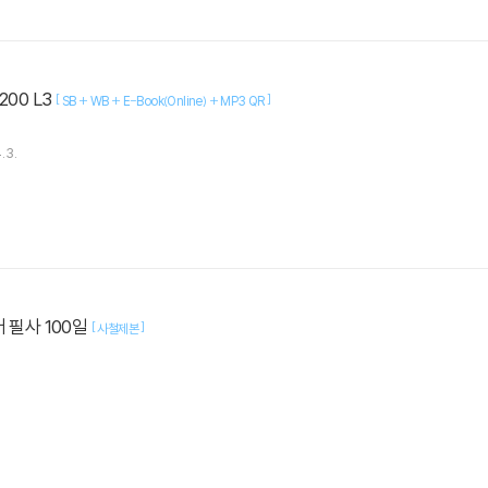
 200 L3
[
]
SB + WB + E-Book(Online) + MP3 QR
.3.
 필사 100일
[
]
사철제본