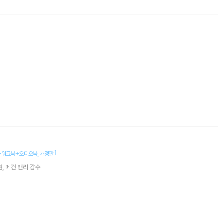
]
+워크북+오디오북
개정판
원
메건 맨리
감수