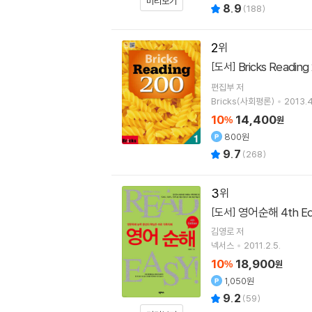
미리보기
8.9
(
188
)
2
Bricks Reading
[도서]
편집부 저
Bricks(사회평론)
2013.4
10
14,400
%
원
800원
9.7
(
268
)
3
영어순해 4th Edi
[도서]
김영로 저
넥서스
2011.2.5.
10
18,900
%
원
1,050원
9.2
(
59
)