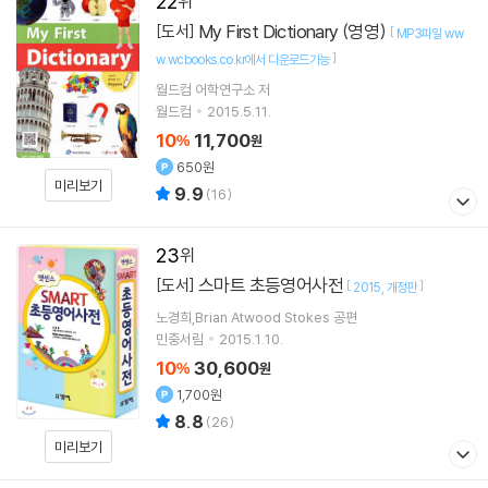
22
My First Dictionary (영영)
[도서]
[
MP3파일 ww
]
w.wcbooks.co.kr에서 다운로드가능
월드컴 어학연구소 저
월드컴
2015.5.11.
10
11,700
%
원
650원
미리보기
9.9
(
16
)
23
스마트 초등영어사전
[도서]
[
]
2015
개정판
노경희,Brian Atwood Stokes 공편
민중서림
2015.1.10.
10
30,600
%
원
1,700원
8.8
(
26
)
미리보기