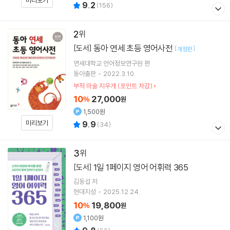
미리보기
9.2
(
156
)
2
동아 연세 초등 영어사전
[도서]
[
]
개정판
연세대학교 언어정보연구원
편
동아출판
2022.3.10.
부적 마술 지우개 (포인트 차감)
10
27,000
%
원
1,500원
미리보기
9.9
(
34
)
3
1일 1페이지 영어 어휘력 365
[도서]
김동섭
저
현대지성
2025.12.24.
10
19,800
%
원
1,100원