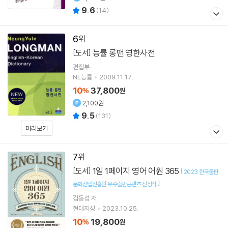
9.6
(
14
)
6
능률 롱맨 영한사전
[도서]
편집부
NE능률
2009.11.17.
10
37,800
%
원
2,100원
9.5
(
131
)
미리보기
7
1일 1페이지 영어 어원 365
[도서]
[
2023 한국출판
]
문화산업진흥원 우수출판콘텐츠 선정작
김동섭
저
현대지성
2023.10.25.
10
19,800
%
원