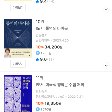
9.4
(
44
)
미리보기
10
통역의 바이블
[도서]
임종령
저
길벗이지톡
2023.4.20.
10
34,200
%
원
1,900원
9.6
(
32
)
미리보기
11
미국식 영작문 수업 어휘
[도서]
최정숙
저
동양북스(동양books)
2023.2.24.
10
19,350
%
원
1,070원