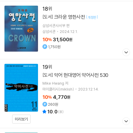
18
크라운 영한사전
[도서]
[
]
개정판
삼성서관사서부 편
삼성서관
2024.12.1.
10
31,500
%
원
1,750원
19
악어 현대영어 약어사전 530
[도서]
Mike Hwang 저
마이클리시(miklish)
2023.12.14.
10
4,770
%
원
260원
10.0
(
8
)
미리보기