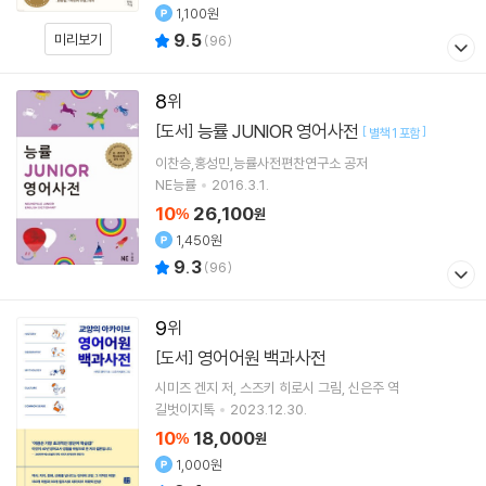
1,100원
9.5
미리보기
(
96
)
8
능률 JUNIOR 영어사전
[도서]
[
]
별책 1 포함
이찬승,홍성민,능률사전편찬연구소 공저
NE능률
2016.3.1.
10
26,100
%
원
1,450원
9.3
(
96
)
9
영어어원 백과사전
[도서]
시미즈 겐지
저
스즈키 히로시
그림
신은주
역
길벗이지톡
2023.12.30.
10
18,000
%
원
1,000원