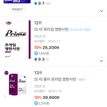
9.7
(
30
)
미리보기
12
프라임 영한사전
[도서]
[
]
콘사이스판
개정판
편집부 편
동아출판
2022.7.1.
10
25,200
%
원
1,400원
9.3
(
3
)
13
동아 프라임 영한사전
[도서]
[
]
제6판
편집부 편
동아출판
2018.7.10.
10
39,600
%
원
2,200원