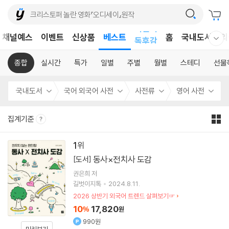
어린이
채널예스
이벤트
신상품
베스트
독후감
홈
국내도서
외
웰컴메뉴 모두보기
어린이
종합
실시간
특가
일별
주별
월별
스테디
선물
국내도서
국어 외국어 사전
사전류
영어 사전
집계기준
1
동사×전치사 도감
[도서]
권은희
저
길벗이지톡
2024.8.11.
2026 상반기 외국어 트렌드 살펴보기☞
10
17,820
%
원
990원