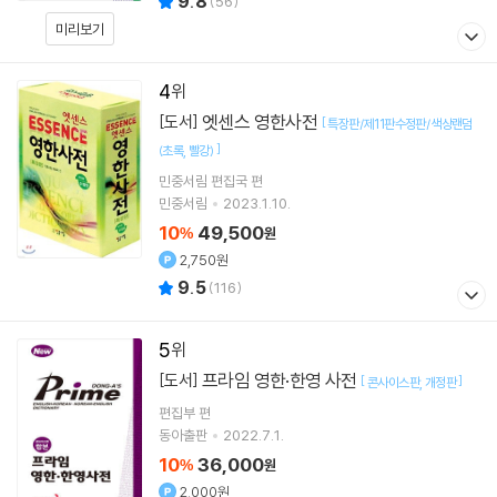
9.8
(
56
)
미리보기
4
엣센스 영한사전
[도서]
[
특장판/제11판수정판/색상랜덤
]
(초록
빨강)
민중서림 편집국 편
민중서림
2023.1.10.
10
49,500
%
원
2,750원
9.5
(
116
)
5
프라임 영한·한영 사전
[도서]
[
]
콘사이스판
개정판
편집부 편
동아출판
2022.7.1.
10
36,000
%
원
2,000원