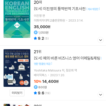
20
이진영의 통역번역 기초사전
[도서]
[
]
제4개정판
이진영
편
이화여자대학교출판문화원
2023.3.14.
35,000
원
1,050원
9.2
(
5
)
21
예의 바른 비즈니스 영어 이메일&채팅
[도서]
[
]
영문 템플릿 제공
Yoshitaka Matsuura
저
정은희
역
베이직북스
2023.1.20.
10
14,400
%
원
800원
9.6
미리보기
(
19
)