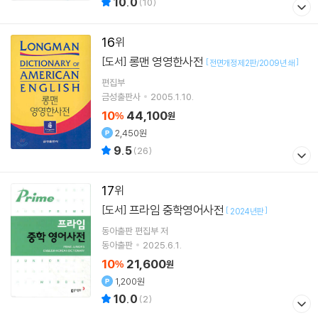
10.0
(
10
)
16
롱맨 영영한사전
[도서]
[
]
전면개정 제2판/2009년 쇄
편집부
금성출판사
2005.1.10.
10
44,100
%
원
2,450원
9.5
(
26
)
17
프라임 중학영어사전
[도서]
[
]
2024년판
동아출판 편집부
저
동아출판
2025.6.1.
10
21,600
%
원
1,200원
10.0
(
2
)