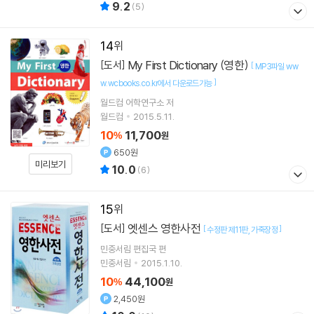
9.2
(
5
)
14
My First Dictionary (영한)
[도서]
[
MP3파일 ww
]
w.wcbooks.co.kr에서 다운로드가능
월드컴 어학연구소 저
월드컴
2015.5.11.
10
11,700
%
원
650원
미리보기
10.0
(
6
)
15
엣센스 영한사전
[도서]
[
]
수정판 제11판
가죽장정
민중서림 편집국 편
민중서림
2015.1.10.
10
44,100
%
원
2,450원