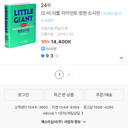
24
리틀 자이언트 영한 소사전
[도서]
[
2015년 1월 10
]
일 중쇄본
민중서림 편집국 편
민중서림
2015.1.10.
10
14,400
%
원
800원
9.3
(
3
)
1
2
로그인
최근 본 상품
주문/배송
고객센터 1544-3800
티켓 1544-6399
중고샵 1566-4295
eBook 1:1문의/채팅상담
예스이십사(주) 사업자 정보