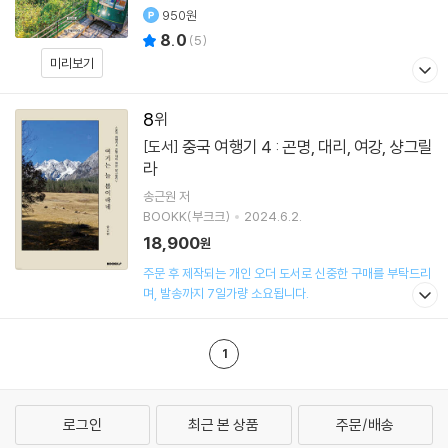
950원
8.0
(
5
)
미리보기
8
중국 여행기 4 : 곤명, 대리, 여강, 샹그릴
[도서]
라
송근원
저
BOOKK(부크크)
2024.6.2.
18,900
원
주문 후 제작되는 개인 오더 도서로 신중한 구매를 부탁드리
며, 발송까지 7일가량 소요됩니다.
1
로그인
최근 본 상품
주문/배송