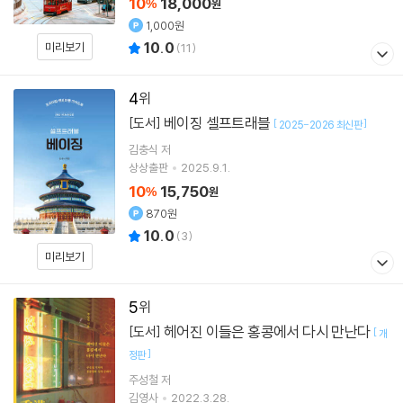
10
18,000
%
원
1,000원
10.0
미리보기
(
11
)
4
베이징 셀프트래블
[도서]
[
]
2025-2026 최신판
김충식
저
상상출판
2025.9.1.
10
15,750
%
원
870원
10.0
(
3
)
미리보기
5
헤어진 이들은 홍콩에서 다시 만난다
[도서]
[
개
]
정판
주성철
저
김영사
2022.3.28.