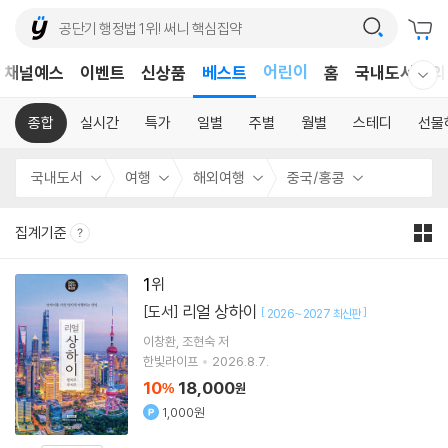
어린이
채널예스
이벤트
신상품
베스트
홈
국내도서
외
웰컴메뉴 모두보기
독후감
어린이
종합
실시간
특가
일별
주별
월별
스테디
선물
국내도서
여행
해외여행
중국/홍콩
집계기준
1
리얼 상하이
[도서]
[
]
2026~2027 최신판
이창환
조현숙
저
한빛라이프
2026.8.7.
10
18,000
%
원
1,000원