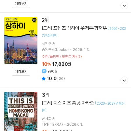
미리보기
2
프렌즈 상하이·쑤저우·항저우
[도서]
[
2026~202
]
7년 최신판
서진연
저
중앙북스(books)
2026.4.3.
수건/폴딩백 (포인트 차감)
10
17,820
%
원
990원
미리보기
10.0
(
26
)
3
디스 이즈 홍콩 마카오
[도서]
[
2026~2027년 최신
]
판
신서희
저
테라(TERRA)
2026.6.1.