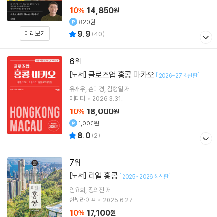
10
14,850
%
원
820원
9.9
미리보기
(
40
)
6
클로즈업 홍콩 마카오
[도서]
[
]
2026-27 최신판
유재우
손미경
김형일
저
에디터
2026.3.31.
10
18,000
%
원
1,000원
8.0
(
2
)
7
리얼 홍콩
[도서]
[
]
2025~2026 최신판
임요희
정의진
저
한빛라이프
2025.6.27.
10
17,100
%
원