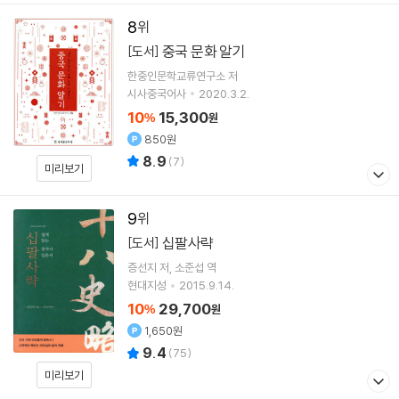
8
중국 문화 알기
[도서]
한중인문학교류연구소
저
시사중국어사
2020.3.2.
10
15,300
%
원
850원
8.9
(
7
)
미리보기
9
십팔사략
[도서]
증선지
저
소준섭
역
현대지성
2015.9.14.
10
29,700
%
원
1,650원
9.4
(
75
)
미리보기