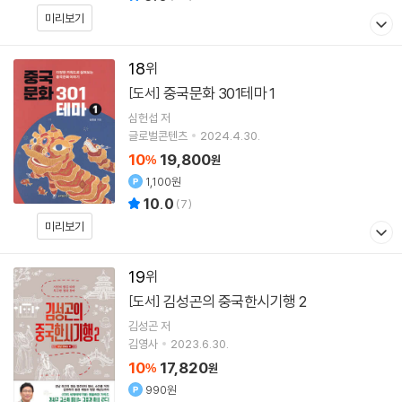
미리보기
18
중국문화 301테마 1
[도서]
심헌섭
저
글로벌콘텐츠
2024.4.30.
10
19,800
%
원
1,100원
10.0
(
7
)
미리보기
19
김성곤의 중국한시기행 2
[도서]
김성곤
저
김영사
2023.6.30.
10
17,820
%
원
990원