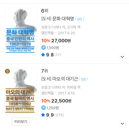
6
문화 대혁명
[도서]
[
]
양장
프랑크 디쾨터
저
고기탁
역
열린책들
2017.6.20.
10
27,000
%
원
1,500원
9.8
(
17
)
7
마오의 대기근
[도서]
[
]
양장
프랑크 디쾨터
저
최파일
역
열린책들
2017.4.10.
10
22,500
%
원
1,250원
9.9
(
275
)
미리보기