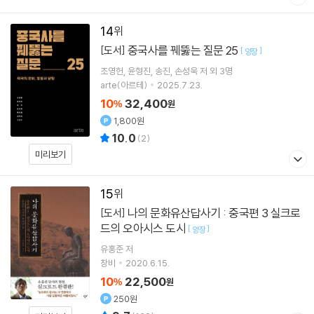
14
중국사를 꿰뚫는 질문 25
[도서]
[
]
양장
조영헌
윤형진
송진
손성욱
저 외 3명
arte(아르테)
2025.7.23.
10
32,400
%
원
1,800원
10.0
(
2
)
미리보기
15
나의 문화유산답사기 : 중국편 3 실크로
[도서]
드의 오아시스 도시
[
]
양장
유홍준
저
창비
2020.6.15.
10
22,500
%
원
250원