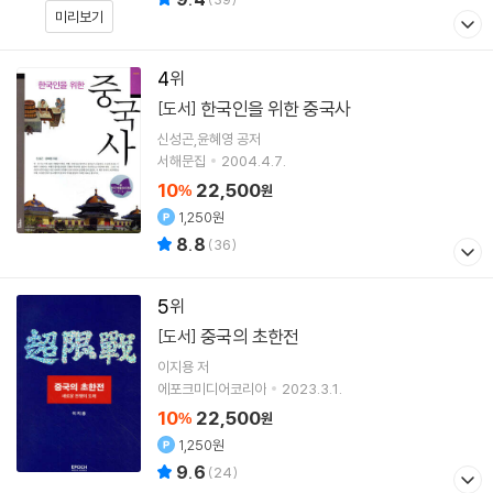
미리보기
4
한국인을 위한 중국사
[도서]
신성곤,윤혜영 공저
서해문집
2004.4.7.
10
22,500
%
원
1,250원
8.8
(
36
)
5
중국의 초한전
[도서]
이지용
저
에포크미디어코리아
2023.3.1.
10
22,500
%
원
1,250원
9.6
(
24
)