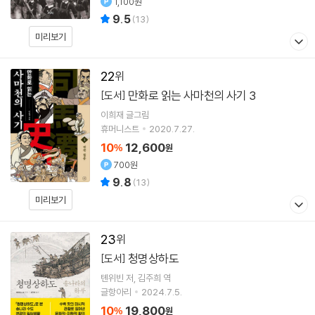
1,100원
9.5
(
13
)
미리보기
22
만화로 읽는 사마천의 사기 3
[도서]
이희재
글그림
휴머니스트
2020.7.27.
10
12,600
%
원
700원
9.8
(
13
)
미리보기
23
청명상하도
[도서]
톈위빈
저
김주희
역
글항아리
2024.7.5.
10
19,800
%
원