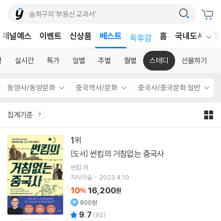
어린이
채널예스
이벤트
신상품
베스트
독후감
홈
국내도서
외
웰컴메뉴 모두보기
어린이
합
실시간
특가
일별
주별
월별
스테디
선물하기
동양사/동양문화
중국역사/문화
중국사/중국문화 일반
집계기준
1
썬킴의 거침없는 중국사
[도서]
썬킴
저
지식의숲
2023.4.10.
10
16,200
%
원
900원
9.7
(
92
)