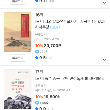
9.7
(
138
)
미리보기
16
나의 문화유산답사기 : 중국편 1 돈황과
[도서]
하서주랑
[
]
반양장
유홍준
저
창비
2019.4.29.
10
20,700
%
원
230원
9.5
(
119
)
미리보기
17
슬픈 중국 : 인민민주독재 1948-1964
[도서]
송재윤
저
까치(까치글방)
2020.4.1.
10
19,800
%
원
1,100원
9.0
(
28
)