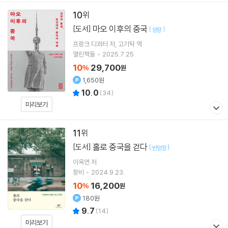
10
마오 이후의 중국
[도서]
[
]
양장
프랑크 디쾨터
저
고기탁
역
열린책들
2025.7.25.
10
29,700
%
원
1,650원
10.0
(
34
)
미리보기
11
홀로 중국을 걷다
[도서]
[
]
반양장
이욱연
저
창비
2024.9.23.
10
16,200
%
원
180원
9.7
(
14
)
미리보기