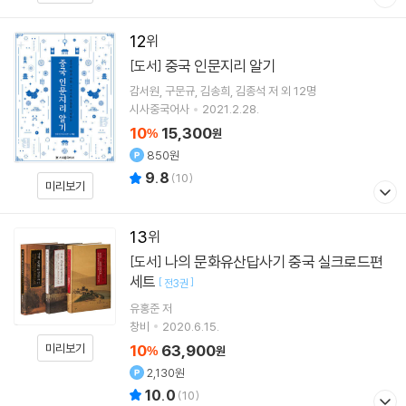
12
중국 인문지리 알기
[도서]
감서원
구문규
김송희
김종석
저 외 12명
시사중국어사
2021.2.28.
10
15,300
%
원
850원
9.8
(
10
)
미리보기
13
나의 문화유산답사기 중국 실크로드편
[도서]
세트
[
]
전3권
유홍준
저
창비
2020.6.15.
미리보기
10
63,900
%
원
2,130원
10.0
(
10
)