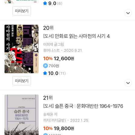
9.0
(
6
)
미리보기
20
만화로 읽는 사마천의 사기 4
[도서]
이희재
글그림
휴머니스트
2020.9.21.
10
12,600
%
원
700원
10.0
(
11
)
미리보기
21
슬픈 중국 : 문화대반란 1964-1976
[도서]
송재윤
저
까치(까치글방)
2022.1.25.
10
19,800
%
원