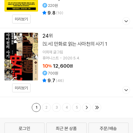
220원
9.8
(
10
)
미리보기
24
만화로 읽는 사마천의 사기 1
[도서]
이희재
글그림
휴머니스트
2020.5.4.
10
12,600
%
원
700원
9.7
(
46
)
미리보기
1
2
3
4
5
로그인
최근 본 상품
주문/배송