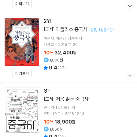
미리보기
2
아틀라스 중국사
[도서]
[
]
양장
개정증보판
박한제
이근명
김형종
저
사계절
2015.11.20.
10
32,400
%
원
1,800원
9.4
(
27
)
미리보기
3
처음 읽는 중국사
[도서]
전국역사교사모임
저
휴머니스트
2018.12.13.
10
18,900
%
원
1,050원
9.4
(
39
)