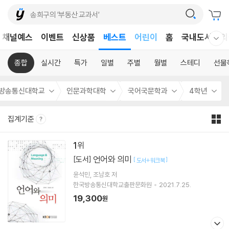
채널예스
이벤트
신상품
베스트
어린이
홈
국내도서
외
웰컴메뉴 모두보기
독후감
어린이
종합
실시간
특가
일별
주별
월별
스테디
선물
방송통신대학교
인문과학대학
국어국문학과
4학년
집계기준
1
언어와 의미
[도서]
[
]
도서+워크북
윤석민
조남호
저
한국방송통신대학교출판문화원
2021.7.25.
19,300
원