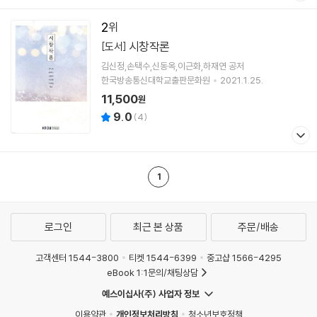
2
시창작론
[도서]
김신정,손택수,신동옥,이근화,하재연 공저
한국방송통신대학교출판문화원
2021.1.25.
11,500
원
9.0
(
4
)
1
로그인
최근 본 상품
주문/배송
고객센터 1544-3800
티켓 1544-6399
중고샵 1566-4295
eBook 1:1문의/채팅상담
예스이십사(주) 사업자 정보
이용약관
개인정보처리방침
청소년보호정책