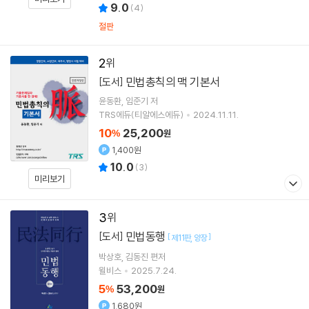
9.0
(
4
)
절판
2
민법총칙의 맥 기본서
[도서]
윤동환
임준기
저
TRS에듀(티알에스에듀)
2024.11.11.
10
25,200
%
원
1,400원
10.0
(
3
)
미리보기
3
민법동행
[도서]
[
]
제11판
양장
박상호
김동진
편저
윌비스
2025.7.24.
5
53,200
%
원
1,680원