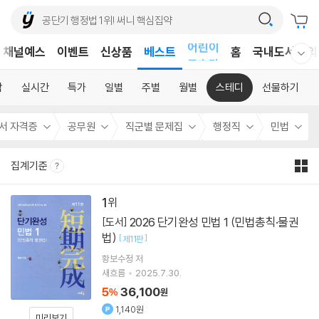
어린이
채널예스
이벤트
신상품
베스트
홈
국내도서
외
웰컴메뉴 모두보기
독후감
어린이
합
실시간
특가
일별
주별
월별
스테디
선물하기
서 자격증
공무원
직군별 문제집
행정직
민법
집계기준
1
2026 단기완성 민법 1 (민법총칙·물권
[도서]
법)
[
]
제11판
황보수정
저
새흐름
2025.7.30.
5
36,100
%
원
1,140원
미리보기