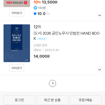
10
13,500
%
원
150원
미리보기
10.0
(
1
)
12
2026 공인노무사 민법전 HAND BOO
[도서]
K
[
]
제13판
신정운
편저
에듀비
2025.6.20.
14,000
원
미리보기
1
로그인
최근 본 상품
주문/배송