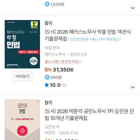
1,500원
8
2026 해커스노무사 박결 민법 객관식
[도서]
기출문제집
[
]
인강 할인쿠폰 수록/노무사 무료 특강
박결
편저
해커스노무사
2026.3.6.
볼노크펜 (포인트차감)
5
31,350
%
원
미리보기
990원
10.0
(
6
)
9
2026 박문각 공인노무사 1차 김민권 민
[도서]
법 10개년 기출문제집
김민권
저
박문각
2026.3.16.