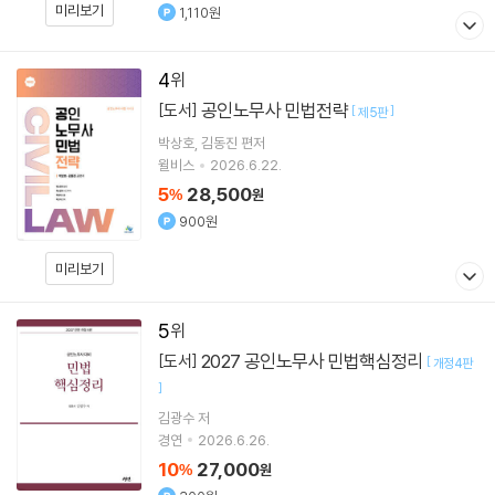
미리보기
1,110원
4
공인노무사 민법전략
[도서]
[
]
제5판
박상호
김동진
편저
윌비스
2026.6.22.
5
28,500
%
원
900원
미리보기
5
2027 공인노무사 민법핵심정리
[도서]
[
개정4판
]
김광수
저
경연
2026.6.26.
10
27,000
%
원