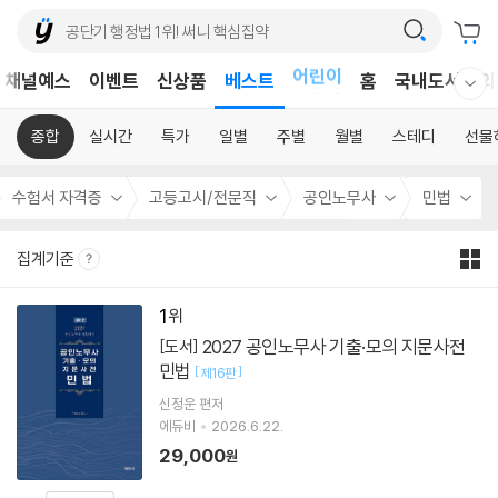
어린이
채널예스
이벤트
신상품
베스트
홈
국내도서
외
독후감
웰컴메뉴 모두보기
어린이
종합
실시간
특가
일별
주별
월별
스테디
선물
수험서 자격증
고등고시/전문직
공인노무사
민법
집계기준
1
2027 공인노무사 기출·모의 지문사전
[도서]
민법
[
]
제16판
신정운
편저
에듀비
2026.6.22.
29,000
원