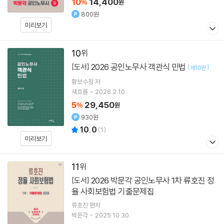
10
14,400
%
원
800원
미리보기
10
2026 공인노무사 객관식 민법
[도서]
[
]
제10판
황보수정
저
새흐름
2026.2.10.
5
29,450
%
원
930원
10.0
(
1
)
미리보기
11
2026 박문각 공인노무사 1차 류호진 정
[도서]
율 사회보험법 기출문제집
류호진
편저
박문각
2025.10.30.