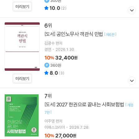
300원
미리보기
10.0
(
2
)
6
공인노무사 객관식 민법
[도서]
[
]
제6판
김광수
편저
경연
2026.1.30.
10
32,400
%
원
360원
8.0
(
3
)
미리보기
7
2027 한권으로 끝내는 사회보험법
[도서]
[
개정
]
7판
이주영
편저
이패스코리아
2026.7.28.
10
27,000
%
원