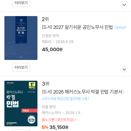
미리보기
2
2027 알기쉬운 공인노무사 민법
[도서]
[
]
제15판
신정운
편저
에듀비
2026.6.25.
45,000
원
미리보기
3
2026 해커스노무사 박결 민법 기본서
[도서]
[
]
노무사 무료 특강/인강 할인쿠폰 수록
박결
편저
해커스노무사
2026.1.5.
볼노크펜 (포인트차감)
5
35,150
%
원