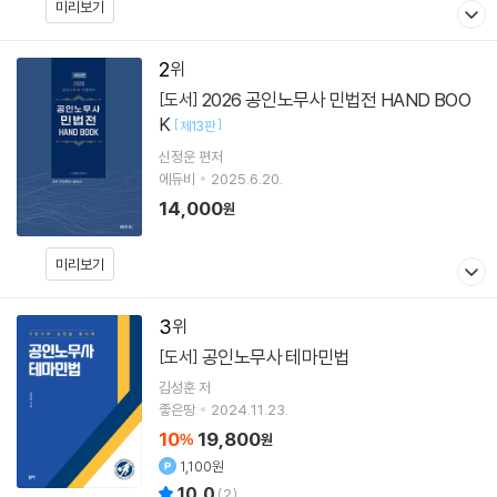
미리보기
2
2026 공인노무사 민법전 HAND BOO
[도서]
K
[
]
제13판
신정운
편저
에듀비
2025.6.20.
14,000
원
미리보기
3
공인노무사 테마민법
[도서]
김성훈
저
좋은땅
2024.11.23.
10
19,800
%
원
1,100원
10.0
(
2
)