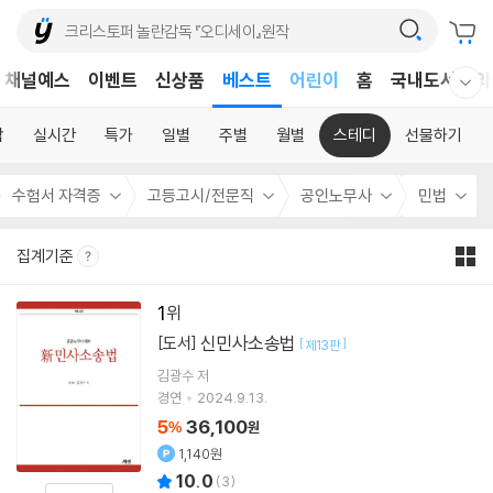
채널예스
이벤트
신상품
베스트
어린이
홈
국내도서
외
웰컴메뉴 모두보기
독후감
어린이
합
실시간
특가
일별
주별
월별
스테디
선물하기
수험서 자격증
고등고시/전문직
공인노무사
민법
집계기준
1
신민사소송법
[도서]
[
]
제13판
김광수
저
경연
2024.9.13.
5
36,100
%
원
1,140원
10.0
(
3
)