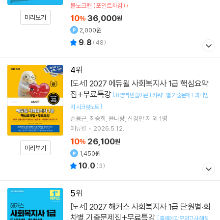
볼노크펜 (포인트차감)
10
36,000
미리보기
%
원
2,000원
9.8
(
48
)
4
2027 에듀윌 사회복지사 1급 핵심요약
[도서]
집+무료특강
[
8영역 빈출이론+키워드별 기출문제+과락방
]
지 시크릿노트
손용근
최승희
윤나랑
신경안
저 외 1명
에듀윌
2026.5.12.
10
26,100
%
원
미리보기
1,450원
10.0
(
3
)
5
2027 해커스 사회복지사 1급 단원별·회
[도서]
차별 기출문제집+무료특강
[
출제예감 모의고사 해설