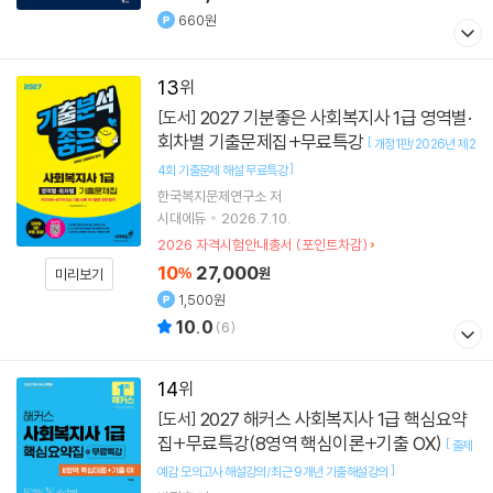
660원
13
2027 기분좋은 사회복지사 1급 영역별·
[도서]
회차별 기출문제집+무료특강
[
개정1판/2026년 제2
]
4회 기출문제 해설 무료특강
한국복지문제연구소
저
시대에듀
2026.7.10.
2026 자격시험안내총서 (포인트차감)
10
27,000
%
원
미리보기
1,500원
10.0
(
6
)
14
2027 해커스 사회복지사 1급 핵심요약
[도서]
집+무료특강(8영역 핵심이론+기출 OX)
[
출제
]
예감 모의고사 해설강의/최근 9개년 기출해설강의