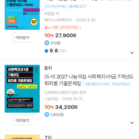
]
강의/최근 9개년 기출해설강의
박정훈
저
해커스사회복지사
2026.4.30.
볼노크펜 (포인트차감)
10
27,900
%
원
미리보기
310원
9.8
(
12
)
6
2027 나눔의집 사회복지사1급 7개년도
[도서]
회차별 기출문제집
[
]
기출해설강의 56강
무료강의제공
사회복지교육연구센터
편저
나눔의집
2026.10.31.
10
34,200
%
원
1,900원
미리보기
7