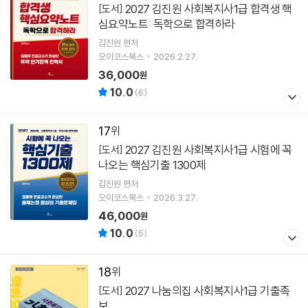
2027 김진원 사회복지사1급 합격생 핵
[도서]
심요약노트: 독학으로 합격하라
김진원
편저
오이코스북스
2026.2.27.
36,000
원
10.0
(
6
)
17
2027 김진원 사회복지사1급 시험에 꼭
[도서]
나오는 핵심기출 1300제
김진원
편저
오이코스북스
2026.3.27.
46,000
원
10.0
(
5
)
18
2027 나눔의집 사회복지사1급 기출족
[도서]
보