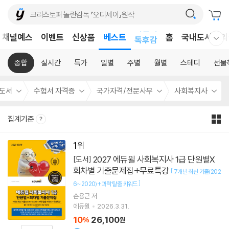
어린이
채널예스
이벤트
신상품
베스트
독후감
홈
국내도서
외
웰컴메뉴 모두보기
어린이
종합
실시간
특가
일별
주별
월별
스테디
선물
도서
수험서 자격증
국가자격/전문사무
사회복지사
집계기준
1
2027 에듀윌 사회복지사 1급 단원별X
[도서]
회차별 기출문제집+무료특강
[
7개년 최신 기출(202
]
6~2020)+과락 탈출 키워드
손용근
저
에듀윌
2026.3.31.
10
26,100
%
원