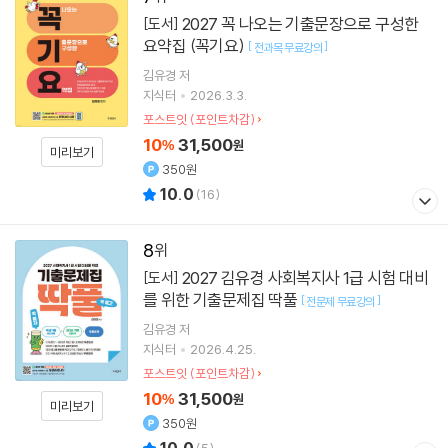
2027 꼭 나오는 기출문장으로 구성한
[도서]
요약집 (꼭기요)
[
]
전과목 무료강의
김유경
저
지식터
2026.3.3.
포스트잇 (포인트차감)
10
31,500
%
원
미리보기
350원
10.0
(
16
)
8
2027 김유경 사회복지사 1급 시험 대비
[도서]
를 위한 기출문제집 딱풀
[
]
전문제 무료강의
김유경
저
지식터
2026.4.25.
포스트잇 (포인트차감)
10
31,500
%
원
미리보기
350원