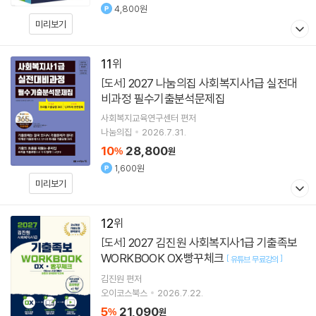
4,800원
미리보기
11
2027 나눔의집 사회복지사1급 실전대
[도서]
비과정 필수기출분석문제집
사회복지교육연구센터
편저
나눔의집
2026.7.31.
10
28,800
%
원
1,600원
미리보기
12
2027 김진원 사회복지사1급 기출족보
[도서]
WORKBOOK OX·빵꾸체크
[
]
유튜브 무료강의
김진원
편저
오이코스북스
2026.7.22.
5
21,090
%
원