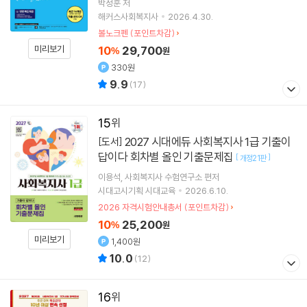
박정훈
저
해커스사회복지사
2026.4.30.
볼노크펜 (포인트차감)
10
29,700
미리보기
%
원
330원
9.9
(
17
)
15
2027 시대에듀 사회복지사 1급 기출이
[도서]
답이다 회차별 올인 기출문제집
[
]
개정21판
이용석
사회복지사 수험연구소
편저
시대고시기획 시대교육
2026.6.10.
2026 자격시험안내총서 (포인트차감)
10
25,200
%
원
미리보기
1,400원
10.0
(
12
)
16