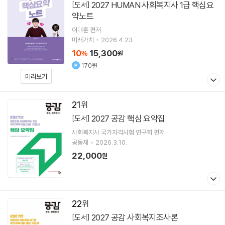
2027 HUMAN 사회복지사 1급 핵심요
[도서]
약노트
어대훈
편저
미래가치
2026.4.23.
10
15,300
%
원
170원
미리보기
21
2027 공감 핵심 요약집
[도서]
사회복지사 국가자격시험 연구회
편저
공동체
2026.3.10.
22,000
원
22
2027 공감 사회복지조사론
[도서]