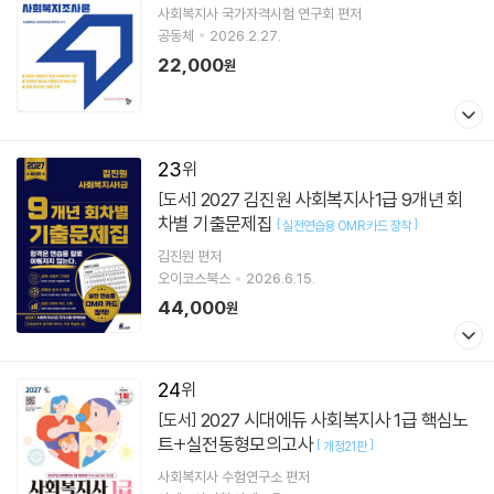
사회복지사 국가자격시험 연구회
편저
공동체
2026.2.27.
22,000
원
23
2027 김진원 사회복지사1급 9개년 회
[도서]
차별 기출문제집
[
]
실전연습용 OMR 카드 장착
김진원
편저
오이코스북스
2026.6.15.
44,000
원
24
2027 시대에듀 사회복지사 1급 핵심노
[도서]
트+실전동형모의고사
[
]
개정21판
사회복지사 수험연구소
편저