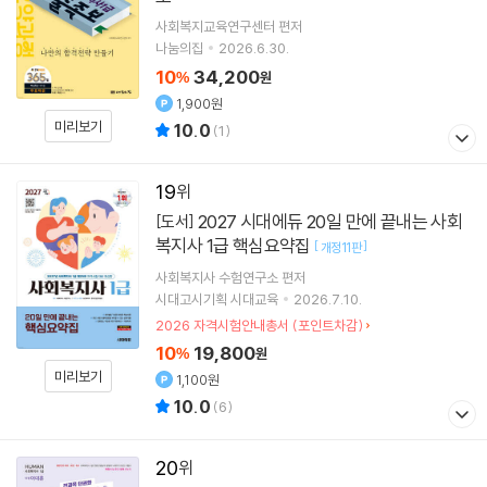
사회복지교육연구센터
편저
나눔의집
2026.6.30.
10
34,200
%
원
1,900원
미리보기
10.0
(
1
)
19
2027 시대에듀 20일 만에 끝내는 사회
[도서]
복지사 1급 핵심요약집
[
]
개정11판
사회복지사 수험연구소
편저
시대고시기획 시대교육
2026.7.10.
2026 자격시험안내총서 (포인트차감)
10
19,800
%
원
미리보기
1,100원
10.0
(
6
)
20