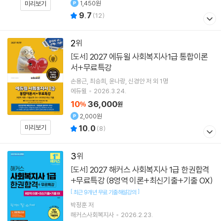
1,450원
미리보기
9.7
(
12
)
2
2027 에듀윌 사회복지사1급 통합이론
[도서]
서+무료특강
손용근
최승희
윤나랑
신경안
저 외 1명
에듀윌
2026.3.24.
10
36,000
%
원
2,000원
미리보기
10.0
(
8
)
3
2027 해커스 사회복지사 1급 한권합격
[도서]
+무료특강 (8영역 이론+최신기출+기출 OX)
[
]
최근 9개년 무료 기출해설강의
박정훈
저
해커스사회복지사
2026.2.23.