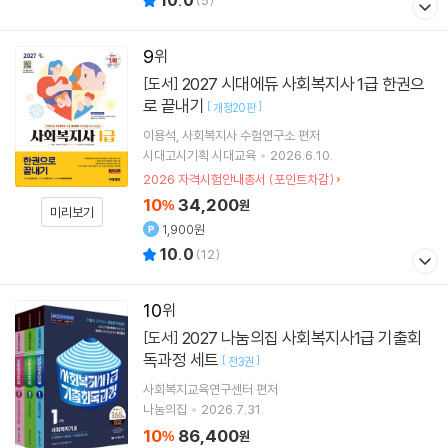
10.0
(
5
)
9
2027 시대에듀 사회복지사 1급 한권으
[도서]
로 끝내기
[
]
개정20판
이용석
사회복지사 수험연구소
편저
시대고시기획 시대교육
2026.6.10.
2026 자격시험안내총서 (포인트차감)
10
34,200
%
원
미리보기
1,900원
10.0
(
12
)
10
2027 나눔의집 사회복지사1급 기출회
[도서]
독과정 세트
[
]
전3권
사회복지교육연구센터
편저
나눔의집
2026.7.31.
10
86,400
%
원