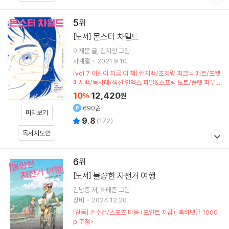
5
몬스터 차일드
[도서]
이재문
글
김지인
그림
사계절
2021.9.10.
[vol.7 어린이 지금 이 책] 런치백/초경량 피크닉 매트/포켓
메시백/독서대/섹션 인덱스 파일&스프링 노트/플랫 파우치
(포인트차감)
10
12,420
%
원
690원
미리보기
9.8
(
172
)
독서지도안
6
불량한 자전거 여행
[도서]
김남중
저
허태준
그림
창비
2024.12.20.
[단독] 손수건/스포츠 타올 (포인트 차감), 축하댓글 1000
p 추첨