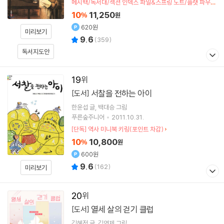
메시백/독서대/섹션 인덱스 파일&스프링 노트/플랫 파우치
(포인트차감)
10
11,250
%
원
620원
미리보기
9.6
(
359
)
독서지도안
19
서찰을 전하는 아이
[도서]
한윤섭
글
백대승
그림
푸른숲주니어
2011.10.31.
[단독] 역사 미니북 키링(포인트 차감)
10
10,800
%
원
600원
9.6
(
162
)
미리보기
20
열세 살의 걷기 클럽
[도서]
김혜정
글
김연제
그림