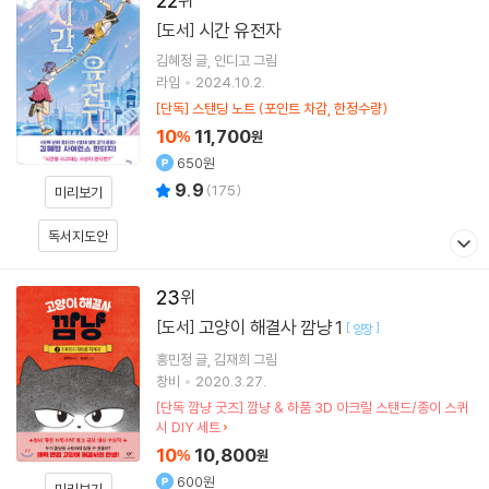
22
시간 유전자
[도서]
김혜정
글
인디고
그림
라임
2024.10.2.
[단독] 스탠딩 노트 (포인트 차감, 한정수량)
10
11,700
%
원
650원
9.9
(
175
)
미리보기
독서지도안
23
고양이 해결사 깜냥 1
[도서]
[
]
양장
홍민정
글
김재희
그림
창비
2020.3.27.
[단독 깜냥 굿즈] 깜냥 & 하품 3D 아크릴 스탠드/종이 스퀴
시 DIY 세트
10
10,800
%
원
600원