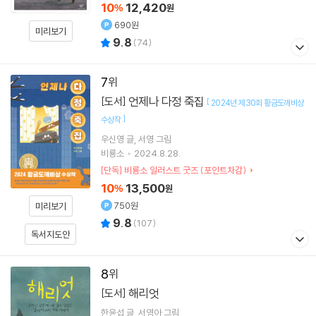
10
12,420
%
원
690원
미리보기
9.8
(
74
)
7
언제나 다정 죽집
[도서]
[
2024년 제30회 황금도깨비상
]
수상작
우신영
글
서영
그림
비룡소
2024.8.28.
[단독] 비룡소 일러스트 굿즈 (포인트차감)
10
13,500
%
원
750원
미리보기
9.8
(
107
)
독서지도안
8
해리엇
[도서]
한윤섭
글
서영아
그림