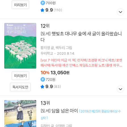
700원
미리보기
9.9
(
110
)
12
햇빛초 대나무 숲에 새 글이 올라왔습니
[도서]
다
황지영
글
백두리
그림
우리학교
2020.8.14.
[vol.7 어린이 지금 이 책] 런치백/초경량 피크닉 매트/포켓
메시백/독서대/섹션 인덱스 파일&스프링 노트/플랫 파우치
(포인트차감)
10
13,050
%
원
미리보기
720원
9.9
(
83
)
독서지도안
13
담을 넘은 아이
[도서]
[
2019년 제25회 황금도깨비상 수
]
상작
김정민
글
이영환
그림