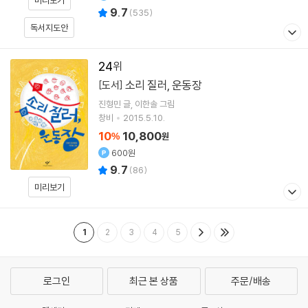
미리보기
9.7
(
535
)
독서지도안
24
소리 질러, 운동장
[도서]
진형민
글
이한솔
그림
창비
2015.5.10.
10
10,800
%
원
600원
9.7
(
86
)
미리보기
1
2
3
4
5
로그인
최근 본 상품
주문/배송