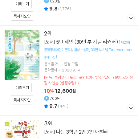
620원
미리보기
9.8
(
1,776
)
독서지도안
2
5번 레인 (30만 부 기념 리커버)
[도서]
[
제21회
문학동네어린이문학상 대상 수상작
30만 부 기념 Take your mark
]
s 에디션
은소홀
저
노인경
그림
문학동네
2020.9.14.
[단독] 투명 커버 노트 (포인트차감)/<남달리 멍멍타로> 친
필 사인본 (한정수량)
미리보기
10
12,600
%
원
700원
독서지도안
9.7
(
441
)
3
나는 3학년 2반 7번 애벌레
[도서]