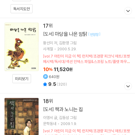
독서지도안
17
마당을 나온 암탉
[도서]
[
]
반양장
황선미
저
김환영
그림
사계절
2000.5.29.
[vol.7 어린이 지금 이 책] 런치백/초경량 피크닉 매트/포켓
메시백/독서대/섹션 인덱스 파일&스프링 노트/플랫 파우치
(포인트차감)
10
11,520
%
원
640원
미리보기
9.5
(
320
)
18
책과 노니는 집
[도서]
이영서
글
김동성
그림
문학동네
2009.1.9.
[vol.7 어린이 지금 이 책] 런치백/초경량 피크닉 매트/포켓