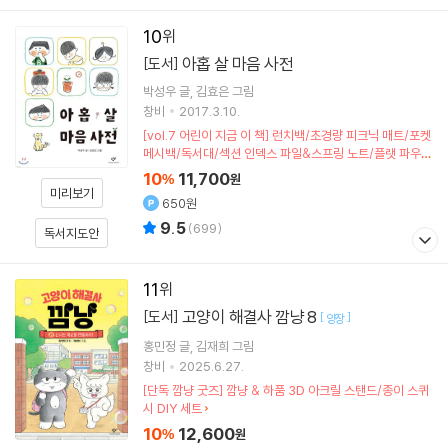
10
아홉 살 마음 사전
[도서]
박성우
글
김효은
그림
창비
2017.3.10.
[vol.7 어린이 지금 이 책] 런치백/초경량 피크닉 매트/포켓
메시백/독서대/섹션 인덱스 파일&스프링 노트/플랫 파우치
(포인트차감)
10
11,700
%
원
미리보기
650원
9.5
(
699
)
독서지도안
11
고양이 해결사 깜냥 8
[도서]
[
]
양장
홍민정
글
김재희
그림
창비
2025.6.27.
[단독 깜냥 굿즈] 깜냥 & 하품 3D 아크릴 스탠드/종이 스퀴
시 DIY 세트
10
12,600
%
원