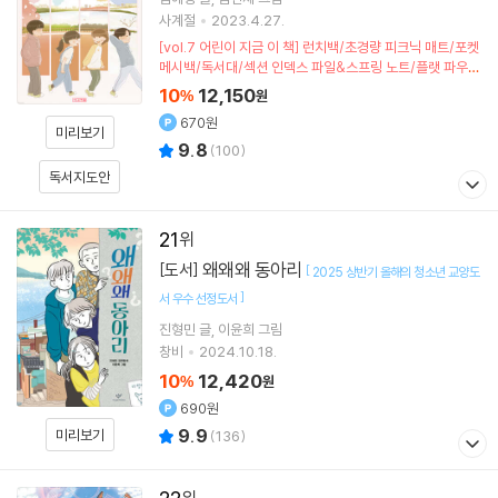
사계절
2023.4.27.
[vol.7 어린이 지금 이 책] 런치백/초경량 피크닉 매트/포켓
메시백/독서대/섹션 인덱스 파일&스프링 노트/플랫 파우치
(포인트차감)
10
12,150
%
원
670원
미리보기
9.8
(
100
)
독서지도안
21
왜왜왜 동아리
[도서]
[
2025 상반기 올해의 청소년 교양도
]
서 우수 선정도서
진형민
글
이윤희
그림
창비
2024.10.18.
10
12,420
%
원
690원
9.9
미리보기
(
136
)