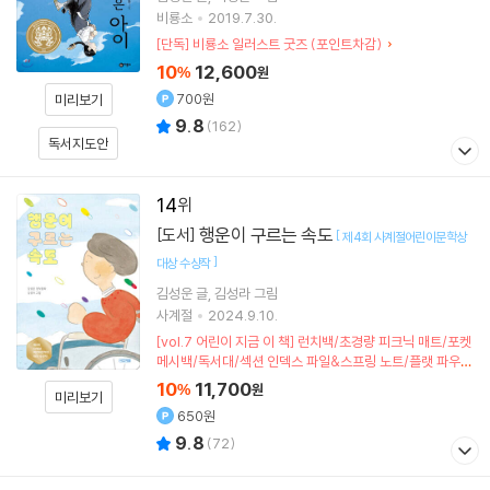
비룡소
2019.7.30.
[단독] 비룡소 일러스트 굿즈 (포인트차감)
10
12,600
%
원
700원
미리보기
9.8
(
162
)
독서지도안
14
행운이 구르는 속도
[도서]
[
제4회 사계절어린이문학상
]
대상 수상작
김성운
글
김성라
그림
사계절
2024.9.10.
[vol.7 어린이 지금 이 책] 런치백/초경량 피크닉 매트/포켓
메시백/독서대/섹션 인덱스 파일&스프링 노트/플랫 파우치
(포인트차감)
10
11,700
%
원
미리보기
650원
9.8
(
72
)