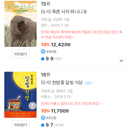
15
푸른 사자 와니니 8
[도서]
이현
글
오윤화
그림
창비
2025.7.25.
[단독] 패브릭 북커버/패브릭 책갈피 (포인트차감)/완간 축
하 댓글 1000P(추첨)
10
12,420
%
원
690원
미리보기
9.9
(
54
)
16
한밤중 달빛 식당
[도서]
[
]
양장
이분희
글
윤태규
그림
비룡소
2018.3.15.
[단독] 비룡소 일러스트 굿즈 (포인트차감)
10
11,700
%
원
650원
9.7
미리보기
(
434
)