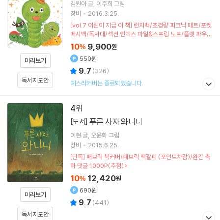
김원아
글
이주희
그림
창비
2016.3.25.
[vol.7 어린이 지금 이 책] 런치백/초경량 피크닉 매트/포켓
메시백/독서대/섹션 인덱스 파일&스프링 노트/플랫 파우치
(포인트차감)
10
9,900
%
원
550원
미리보기
9.7
(
326
)
독서지도안
예스리커버는 종료되었습니다.
4
푸른 사자 와니니
[도서]
이현
글
오윤화
그림
창비
2015.6.25.
[단독] 패브릭 북커버/패브릭 책갈피 (포인트차감)/완간 축
하 댓글 1000P(추첨)
10
12,420
%
원
690원
미리보기
9.7
(
441
)
독서지도안