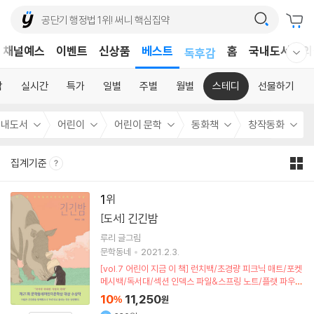
어린이
채널예스
이벤트
신상품
베스트
독후감
홈
국내도서
외
웰컴메뉴 모두보기
어린이
합
실시간
특가
일별
주별
월별
스테디
선물하기
국내도서
어린이
어린이 문학
동화책
창작동화
집계기준
1
긴긴밤
[도서]
루리
글그림
문학동네
2021.2.3.
[vol.7 어린이 지금 이 책] 런치백/초경량 피크닉 매트/포켓
메시백/독서대/섹션 인덱스 파일&스프링 노트/플랫 파우치
(포인트차감)
10
11,250
%
원