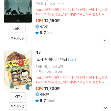
문학동네
2011.6.27.
[vol.7 어린이 지금 이 책] 런치백/초경량 피크닉 매트/포켓
메시백/독서대/섹션 인덱스 파일&스프링 노트/플랫 파우치
(포인트차감)
10
12,150
%
원
670원
미리보기
9.7
(
173
)
독서지도안
9
만복이네 떡집
[도서]
[
]
양장
김리리
글
이승현
그림
비룡소
2010.5.28.
[vol.7 어린이 지금 이 책] 런치백/초경량 피크닉 매트/포켓
메시백/독서대/섹션 인덱스 파일&스프링 노트/플랫 파우치
(포인트차감)
10
11,700
%
원
650원
미리보기
9.7
(
489
)
독서지도안