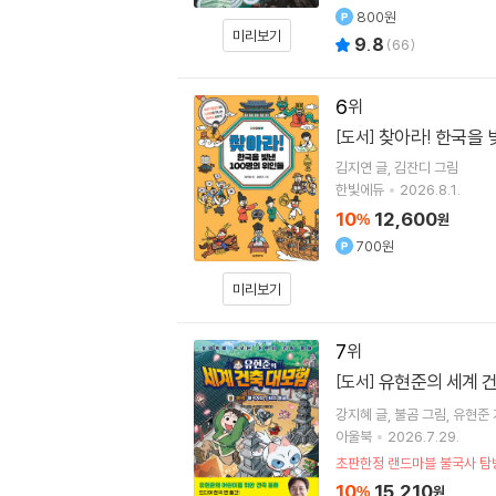
800원
미리보기
9.8
(
66
)
6
찾아라! 한국을 
[도서]
김지연
글
김잔디
그림
한빛에듀
2026.8.1.
10
12,600
%
원
700원
미리보기
7
유현준의 세계 건
[도서]
강지혜
글
불곰
그림
유현준
아울북
2026.7.29.
초판한정 랜드마블 불국사 탐방
10
15,210
%
원