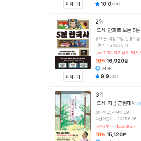
10.0
미리보기
(
14
)
2
만화로 보는 5분
[도서]
유요
글
미정
그림
신병주
감
빅피시
2026.6.11.
[vol.7 어린이 지금 이 
10
16,920
%
원
940원
9.9
(
32
)
미리보기
3
지금 근현대사
[도서]
[
최태성
글
신진호
그림
다산어린이
2025.6.26.
[단독] 투 두 리스트 보드
10
15,120
%
원