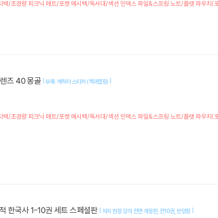
책] 런치백/초경량 피크닉 매트/포켓 메시백/독서대/섹션 인덱스 파일&스프링 노트/플랫 파우치
프렌즈 40 몽골
[
]
부록: 캐릭터 스티커 (책과랩핑)
책] 런치백/초경량 피크닉 매트/포켓 메시백/독서대/섹션 인덱스 파일&스프링 노트/플랫 파우치
 한국사 1-10권 세트 스페셜판
[
]
저자 현장 강의 전면 개정판
전10권
반양장