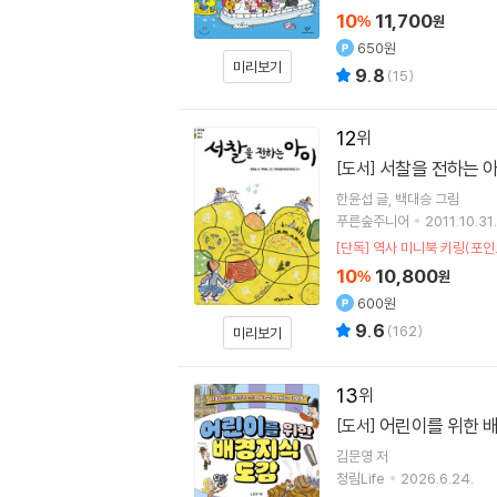
10
11,700
%
원
650원
미리보기
9.8
(
15
)
12
서찰을 전하는 
[도서]
한윤섭
글
백대승
그림
푸른숲주니어
2011.10.31.
[단독] 역사 미니북 키링(포인
10
10,800
%
원
600원
9.6
(
162
)
미리보기
13
어린이를 위한 
[도서]
김문영
저
청림Life
2026.6.24.