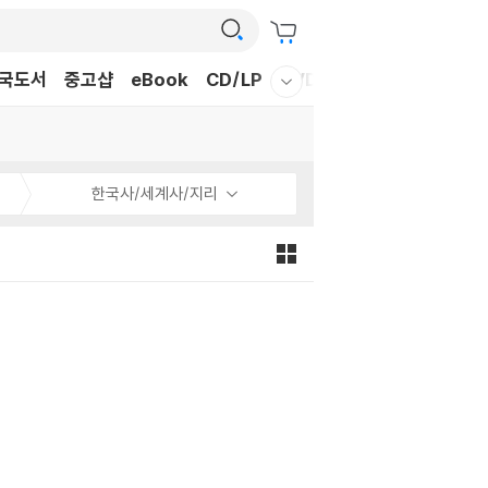
국도서
중고샵
eBook
CD/LP
DVD/BD
문구/GIFT
티
웰컴메뉴 모두보기
한국사/세계사/지리