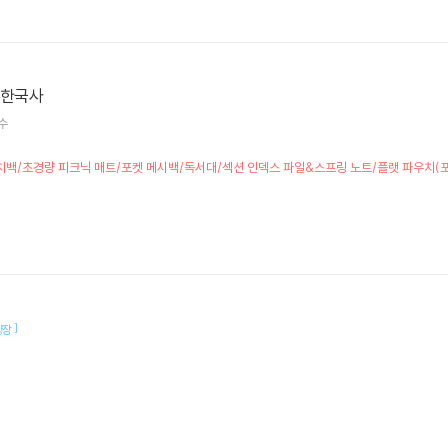
 한국사
수
책] 런치백/초경량 피크닉 매트/포켓 메시백/독서대/섹션 인덱스 파일&스프링 노트/플랫 파우치
]
양장