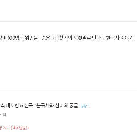
빛낸 100명의 위인들 : 숨은그림찾기와 노랫말로 만나는 한국사 이야기
축 대모험 5 한국 : 불국사와 신비의 동굴
[
]
양장
기획
 지도 (책과랩핑)