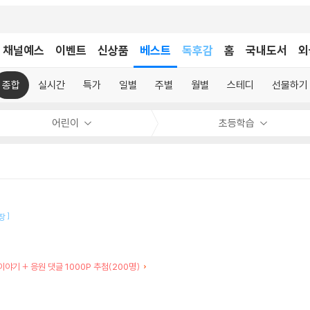
어린이
채널예스
이벤트
신상품
베스트
독후감
홈
국내도서
외
어린이
종합
실시간
특가
일별
주별
월별
스테디
선물하기
어린이
초등학습
]
장
이야기 + 응원 댓글 1000P 추첨(200명)