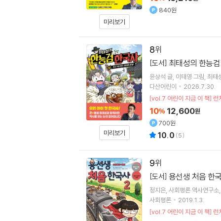
840원
미리보기
8
최태성의 한능검 
[도서]
윤상석
글
이태영
그림
최태
다산어린이
2026.7.30.
[vol.7 어린이 지금 이 
10
12,600
%
원
700원
미리보기
10.0
(
5
)
9
용선생 처음 한국
[도서]
정지은
사회평론 역사연구소
사회평론
2019.1.3.
[vol.7 어린이 지금 이 