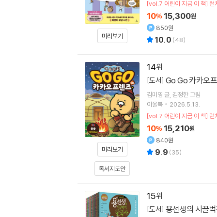
[vol.7 어린이 지금 이 
10
15,300
%
원
850원
미리보기
10.0
(
48
)
14
Go Go 카카오
[도서]
김미영
글
김정한
그림
아울북
2026.5.13.
[vol.7 어린이 지금 이 
10
15,210
%
원
840원
미리보기
9.9
(
35
)
독서지도안
15
용선생의 시끌벅적
[도서]