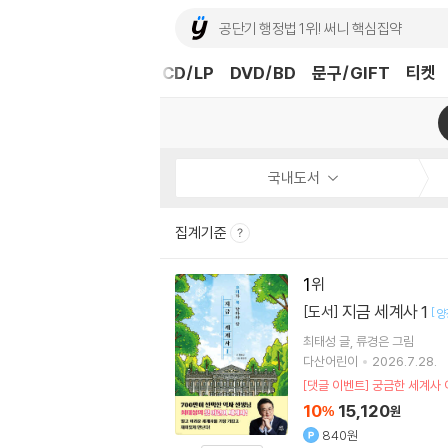
도서
중고샵
eBook
CD/LP
DVD/BD
문구/GIFT
티켓
국내도서
집계기준
1
지금 세계사 1
[도서]
[
양
최태성
글
류경은
그림
다산어린이
2026.7.28.
[댓글 이벤트] 궁금한 세계사 
10
15,120
%
원
840원