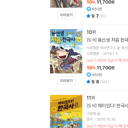
10
11,700
%
원
650원
미리보기
9.7
(
61
)
10
용선생 처음 한국
[도서]
사회평론 역사연구소
글
뭉선
사회평론
2019.1.3.
[vol.7 어린이 지금 이 
10
11,700
%
원
650원
미리보기
9.8
(
122
)
11
재미있다! 한국사
[도서]
구완회
글
창비
2015.10.30.
[vol.7 어린이 지금 이 