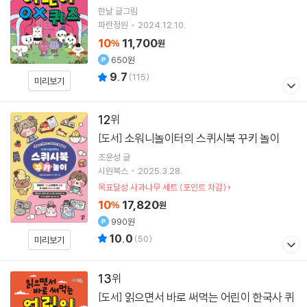
한날
글그림
파란정원
2024.12.10.
10
11,700
%
원
650원
9.7
(
115
)
미리보기
12
소워니놀이터의 스퀴시북 꾸키 놀이
[도서]
조윤성
글
시원북스
2025.3.28.
목표달성 사과나무 세트 (포인트 차감)
10
17,820
%
원
990원
10.0
(
50
)
미리보기
13
읽으면서 바로 써먹는 어린이 한국사 퀴
[도서]