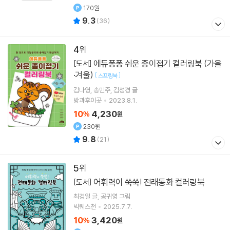
170원
9.3
(
36
)
4
에듀퐁퐁 쉬운 종이접기 컬러링북 (가을
[도서]
·겨울)
[
]
스프링북
김나영
송민주
김성경
글
방과후이곳
2023.8.1.
10
4,230
%
원
230원
9.8
(
21
)
5
어휘력이 쑥쑥! 전래동화 컬러링북
[도서]
최경일
글
공귀영
그림
빅퀘스천
2025.7.7.
10
3,420
%
원