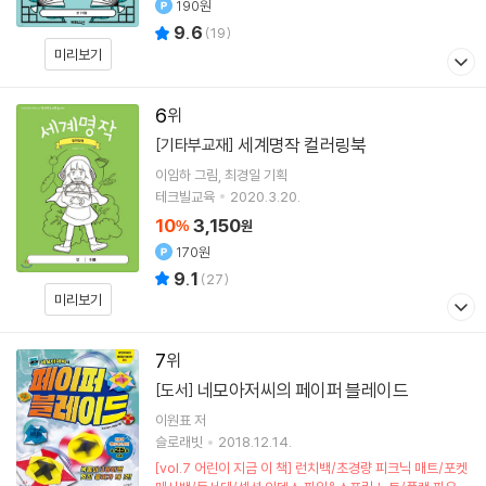
190원
9.6
(
19
)
미리보기
6
세계명작 컬러링북
[기타부교재]
이임하
그림
최경일
기획
테크빌교육
2020.3.20.
10
3,150
%
원
170원
9.1
(
27
)
미리보기
7
네모아저씨의 페이퍼 블레이드
[도서]
이원표
저
슬로래빗
2018.12.14.
[vol.7 어린이 지금 이 책] 런치백/초경량 피크닉 매트/포켓