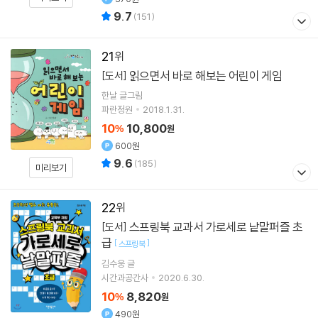
9.7
(
151
)
21
읽으면서 바로 해보는 어린이 게임
[도서]
한날
글그림
파란정원
2018.1.31.
10
10,800
%
원
600원
9.6
(
185
)
미리보기
22
스프링북 교과서 가로세로 낱말퍼즐 초
[도서]
급
[
]
스프링북
김수웅
글
시간과공간사
2020.6.30.
10
8,820
%
원
490원