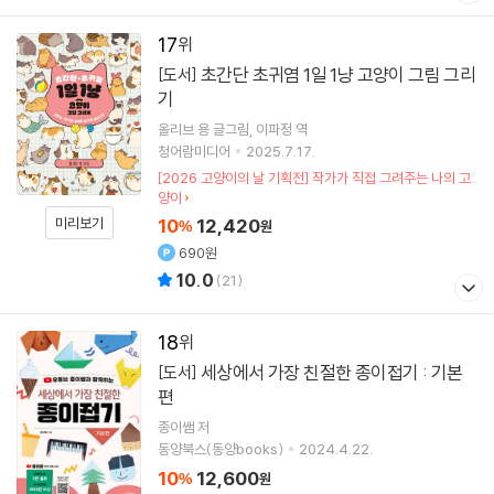
17
초간단 초귀염 1일 1냥 고양이 그림 그리
[도서]
기
올리브 용
글그림
이파정
역
청어람미디어
2025.7.17.
[2026 고양이의 날 기획전] 작가가 직접 그려주는 나의 고
양이
미리보기
10
12,420
%
원
690원
10.0
(
21
)
18
세상에서 가장 친절한 종이접기 : 기본
[도서]
편
종이쌤
저
동양북스(동양books)
2024.4.22.
10
12,600
%
원