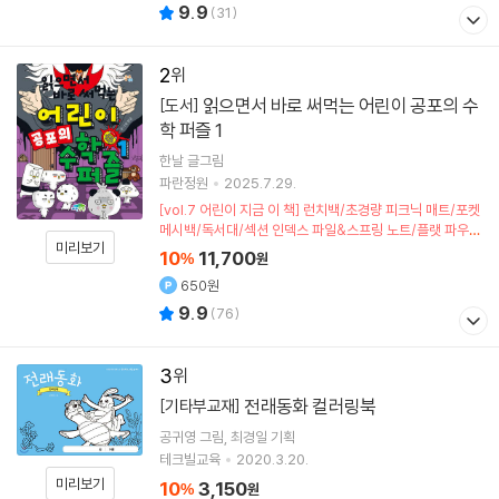
9.9
(
31
)
2
읽으면서 바로 써먹는 어린이 공포의 수
[도서]
학 퍼즐 1
한날
글그림
파란정원
2025.7.29.
[vol.7 어린이 지금 이 책] 런치백/초경량 피크닉 매트/포켓
메시백/독서대/섹션 인덱스 파일&스프링 노트/플랫 파우치
미리보기
(포인트차감)
10
11,700
%
원
650원
9.9
(
76
)
3
전래동화 컬러링북
[기타부교재]
공귀영
그림
최경일
기획
테크빌교육
2020.3.20.
미리보기
10
3,150
%
원