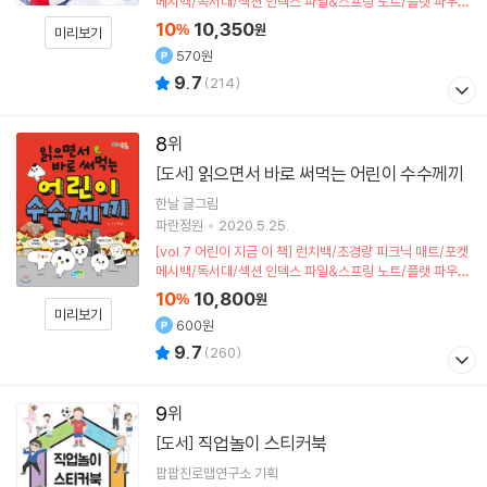
메시백/독서대/섹션 인덱스 파일&스프링 노트/플랫 파우치
(포인트차감)
10
10,350
%
원
미리보기
570원
9.7
(
214
)
8
읽으면서 바로 써먹는 어린이 수수께끼
[도서]
한날
글그림
파란정원
2020.5.25.
[vol.7 어린이 지금 이 책] 런치백/초경량 피크닉 매트/포켓
메시백/독서대/섹션 인덱스 파일&스프링 노트/플랫 파우치
(포인트차감)
10
10,800
%
원
미리보기
600원
9.7
(
260
)
9
직업놀이 스티커북
[도서]
팝팝진로맵연구소
기획