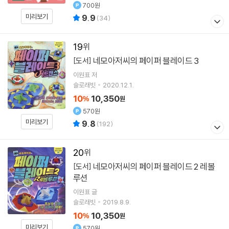
700원
미리보기
9.9
(
34
)
19
네모아저씨의 페이퍼 블레이드 3
[도서]
이원표
저
슬로래빗
2020.12.1.
10
10,350
%
원
570원
미리보기
9.8
(
192
)
20
네모아저씨의 페이퍼 블레이드 2 레볼
[도서]
루션
이원표
글
슬로래빗
2019.8.9.
10
10,350
%
원
미리보기
570원