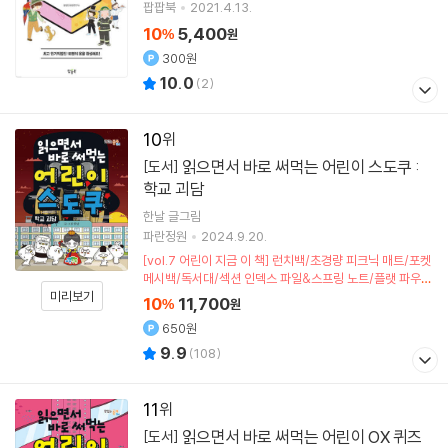
팝팝북
2021.4.13.
10
5,400
%
원
300원
10.0
(
2
)
10
읽으면서 바로 써먹는 어린이 스도쿠 :
[도서]
학교 괴담
한날
글그림
파란정원
2024.9.20.
[vol.7 어린이 지금 이 책] 런치백/초경량 피크닉 매트/포켓
메시백/독서대/섹션 인덱스 파일&스프링 노트/플랫 파우치
미리보기
(포인트차감)
10
11,700
%
원
650원
9.9
(
108
)
11
읽으면서 바로 써먹는 어린이 OX 퀴즈
[도서]