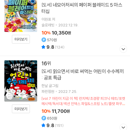
네모아저씨의 페이퍼 블레이드 5 마스
[도서]
터십
이원표
저
슬로래빗
2022.12.19.
10
10,350
%
원
미리보기
570원
9.8
(
124
)
16
읽으면서 바로 써먹는 어린이 수수께끼
[도서]
: 공포 특급
한날
글그림
파란정원
2022.7.25.
[vol.7 어린이 지금 이 책] 런치백/초경량 피크닉 매트/포켓
메시백/독서대/섹션 인덱스 파일&스프링 노트/플랫 파우치
(포인트차감)
미리보기
10
11,700
%
원
650원
9.8
(
151
)