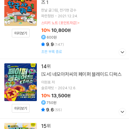
즈 1
한날
글그림
전기현
감수
파란정원
2021.12.24.
스티키 노트 (포인트차감)
10
10,800
%
원
미리보기
600원
9.9
(
147
)
초판 부록 종료
14
네모아저씨의 페이퍼 블레이드 디럭스
[도서]
이원표
저
슬로래빗
2024.12.6.
10
13,500
%
원
750원
미리보기
9.6
(
55
)
15