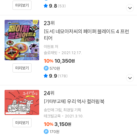
9.8
미리보기
(
53
)
23
네모아저씨의 페이퍼 블레이드 4 프런
[도서]
티어
이원표
저
슬로래빗
2021.12.17.
10
10,350
%
원
미리보기
570원
9.9
(
178
)
24
우리 역사 컬러링북
[기타부교재]
송인애
그림
최경일
기획
테크빌교육
2021.3.10.
미리보기
10
3,150
%
원
170원