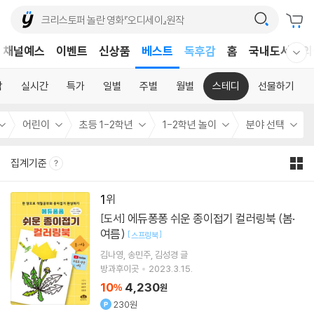
어린이
채널예스
이벤트
신상품
베스트
독후감
홈
국내도서
외
웰컴메뉴 모두보기
어린이
합
실시간
특가
일별
주별
월별
스테디
선물하기
어린이
초등 1-2학년
1-2학년 놀이
분야 선택
집계기준
1
에듀퐁퐁 쉬운 종이접기 컬러링북 (봄·
[도서]
여름)
[
]
스프링북
김나영
송민주
김성경
글
방과후이곳
2023.3.15.
10
4,230
%
원
230원