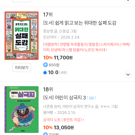
17
쉽게 읽고 보는 위대한 실패 도감
[도서]
정상영
글
신응섭
그림
진선아이
2026.2.24.
[여름방학] 연령별 독후활동지/종합장/스케치북/미니 백팩/
미피 보냉백/파스텔 텀블러/노르잇 독서대
10
11,700
%
원
650원
미리보기
10.0
(
48
)
18
어린이 삼국지 3
[도서]
[
]
양장
나관중
원저
어린이 삼국지 연구소
글
ㅎㅂㅆ
그림
붕어빵
2026.2.10.
삼국지 노트 (포인트 차감)
10
13,050
%
원
720원