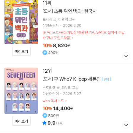
11
초등 위인 백과: 한국사
[도서]
표시정
글
이광익
그림
삼성출판사
2026.6.30.
[단독] 노트/용돈기입장/형광펜 키링/산리오 접이식 수납
바구니(포인트차감)
10
8,820
%
원
미리보기
490원
12
후 Who? K-pop 세븐틴
[도서]
[
]
양장
스토리랩
글
최누리
그림
다산어린이
2026.5.27.
who 독서노트
10
14,400
%
원
800원
미리보기
9.9
(
14
)