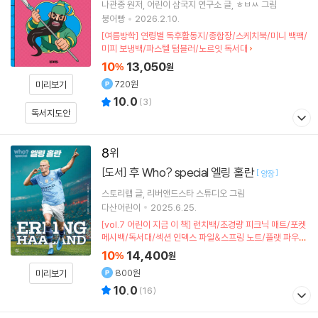
나관중
원저
어린이 삼국지 연구소
글
ㅎㅂㅆ
그림
붕어빵
2026.2.10.
[여름방학] 연령별 독후활동지/종합장/스케치북/미니 백팩/
미피 보냉백/파스텔 텀블러/노르잇 독서대
10
13,050
%
원
720원
미리보기
10.0
(
3
)
독서지도안
8
후 Who? special 엘링 홀란
[도서]
[
]
양장
스토리랩
글
리버앤드스타 스튜디오
그림
다산어린이
2025.6.25.
[vol.7 어린이 지금 이 책] 런치백/초경량 피크닉 매트/포켓
메시백/독서대/섹션 인덱스 파일&스프링 노트/플랫 파우치
(포인트차감)
10
14,400
%
원
800원
미리보기
10.0
(
16
)