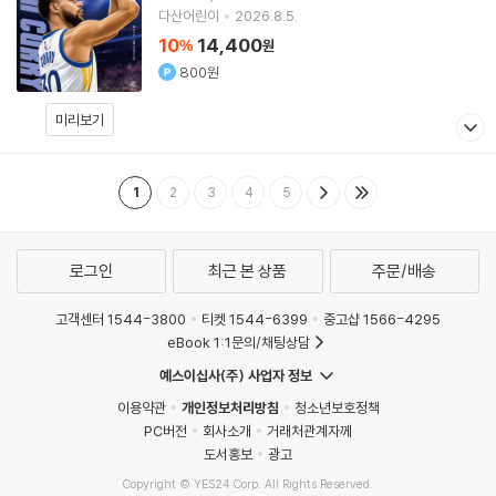
다산어린이
2026.8.5.
10
14,400
%
원
800원
미리보기
1
2
3
4
5
로그인
최근 본 상품
주문/배송
고객센터 1544-3800
티켓 1544-6399
중고샵 1566-4295
eBook 1:1문의/채팅상담
예스이십사(주) 사업자 정보
이용약관
개인정보처리방침
청소년보호정책
PC버전
회사소개
거래처관계자께
도서홍보
광고
Copyright © YES24 Corp. All Rights Reserved.