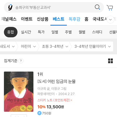
어린이
채널예스
이벤트
신상품
베스트
독후감
홈
국내도서
외
웰컴메뉴 모두보기
어린이
종합
실시간
특가
일별
주별
월별
스테디
선물
내도서
어린이
초등 3-4학년
3-4학년 인물이야기
집계기준
1
어린 임금의 눈물
[도서]
이규희
글
이정규
그림
파랑새어린이
2004.2.27.
스티키 노트 (포인트차감)
10
13,500
%
원
750원