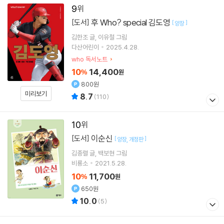
9
후 Who? special 김도영
[도서]
[
]
양장
김한조
글
이유철
그림
다산어린이
2025.4.28.
who 독서노트
10
14,400
%
원
800원
미리보기
8.7
(
110
)
10
이순신
[도서]
[
]
양장
개정판
김종렬
글
백보현
그림
비룡소
2021.5.28.
10
11,700
%
원
650원
10.0
(
5
)