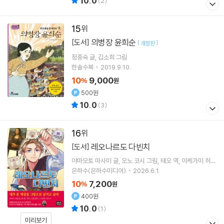
10.0
(
2
)
15
의병장 윤희순
[도서]
[
]
개정판
정종숙
글
김소희
그림
한솔수북
2019.9.10.
10
9,000
%
원
500원
10.0
(
3
)
16
레오나르도 다빈치
[도서]
야마모토 마사미
글
오노 코시
그림
태오
역
이케가미 히데
히로
감수
은하수(은하수미디어)
2026.6.1.
10
7,200
%
원
400원
10.0
(
1
)
미리보기