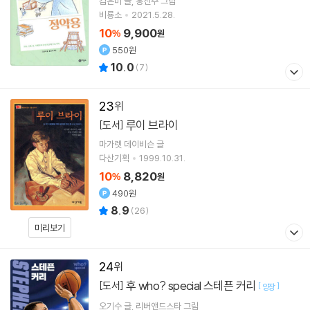
김은미
글
홍선주
그림
비룡소
2021.5.28.
10
9,900
%
원
550원
10.0
(
7
)
23
루이 브라이
[도서]
마가렛 데이비슨
글
다산기획
1999.10.31.
10
8,820
%
원
490원
8.9
(
26
)
미리보기
24
후 who? special 스테픈 커리
[도서]
[
]
양장
오기수
글
리버앤드스타
그림