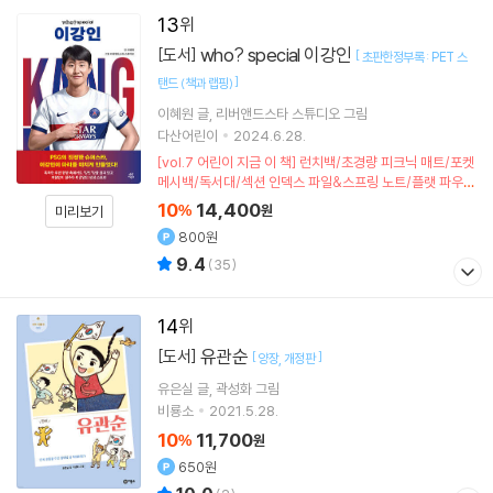
13
who? special 이강인
[도서]
[
초판한정부록 : PET 스
]
탠드 (책과 랩핑)
이혜원
글
리버앤드스타 스튜디오
그림
다산어린이
2024.6.28.
[vol.7 어린이 지금 이 책] 런치백/초경량 피크닉 매트/포켓
메시백/독서대/섹션 인덱스 파일&스프링 노트/플랫 파우치
(포인트차감)
10
14,400
%
원
미리보기
800원
9.4
(
35
)
14
유관순
[도서]
[
]
양장
개정판
유은실
글
곽성화
그림
비룡소
2021.5.28.
10
11,700
%
원
650원