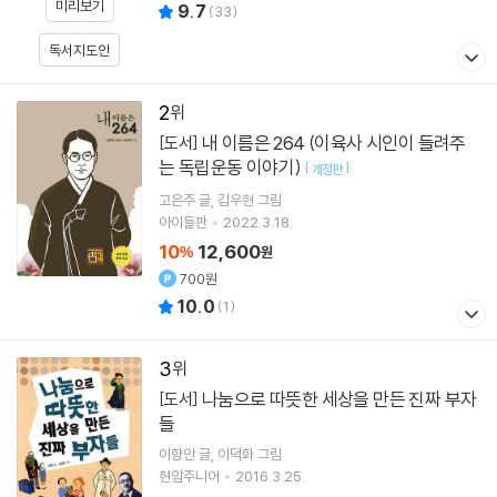
미리보기
9.7
(
33
)
독서지도안
2
내 이름은 264 (이육사 시인이 들려주
[도서]
는 독립운동 이야기)
[
]
개정판
고은주
글
김우현
그림
아이들판
2022.3.18.
10
12,600
%
원
700원
10.0
(
1
)
3
나눔으로 따뜻한 세상을 만든 진짜 부자
[도서]
들
이향안
글
이덕화
그림
현암주니어
2016.3.25.