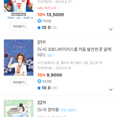
다산어린이
2024.6.27.
who 독서노트
10
13,500
%
원
750원
미리보기
10.0
(
19
)
21
코로나바이러스를 처음 발견한 준 알메
[도서]
이다
[
]
양장
수전 슬레이드
글
엘리사 파가넬리
그림
김소정
역
두레아이들
2022.8.16.
10
9,900
%
원
550원
미리보기
10.0
(
25
)
22
정약용
[도서]
[
]
양장
개정판