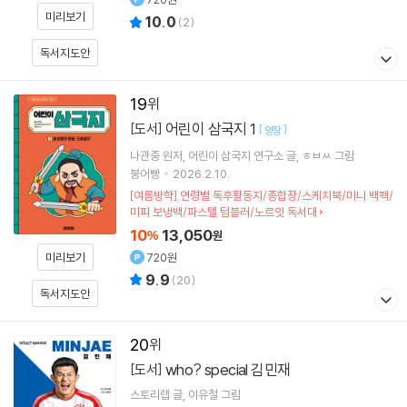
미리보기
10.0
(
2
)
독서지도안
19
어린이 삼국지 1
[도서]
[
]
양장
나관중
원저
어린이 삼국지 연구소
글
ㅎㅂㅆ
그림
붕어빵
2026.2.10.
[여름방학] 연령별 독후활동지/종합장/스케치북/미니 백팩/
미피 보냉백/파스텔 텀블러/노르잇 독서대
10
13,050
%
원
720원
미리보기
9.9
(
20
)
독서지도안
20
who? special 김민재
[도서]
스토리랩
글
이유철
그림