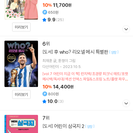
10
11,700
%
원
650원
9.9
(
25
)
미리보기
6
후 who? 리오넬 메시 특별판
[도서]
[
]
양장
최재훈
글
툰쟁이
그림
다산어린이
2023.10.5.
[vol.7 어린이 지금 이 책] 런치백/초경량 피크닉 매트/포켓
메시백/독서대/섹션 인덱스 파일&스프링 노트/플랫 파우치
(포인트차감)
10
14,400
%
원
800원
미리보기
10.0
(
3
)
7
어린이 삼국지 2
[도서]
[
]
양장