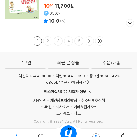
10
11,700
%
원
650원
10.0
(
5
)
1
2
3
4
5
로그인
최근 본 상품
주문/배송
고객센터 1544-3800
티켓 1544-6399
중고샵 1566-4295
eBook 1:1문의/채팅상담
예스이십사(주) 사업자 정보
이용약관
개인정보처리방침
청소년보호정책
PC버전
회사소개
거래처관계자께
도서홍보
광고
Copyright © YES24 Corp. All Rights Reserved.
MATOM3