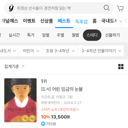
어린이
채널예스
이벤트
신상품
베스트
독후감
홈
국내도서
외
웰컴메뉴 모두보기
어린이
합
실시간
특가
일별
주별
월별
스테디
선물하기
내도서
어린이
초등 3-4학년
3-4학년 인물이야기
집계기준
1
어린 임금의 눈물
[도서]
이규희
글
이정규
그림
파랑새어린이
2004.2.27.
스티키 노트 (포인트차감)
10
13,500
%
원
750원