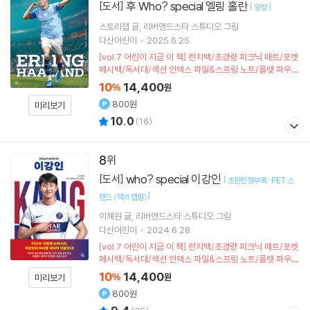
후 Who? special 엘링 홀란
[도서]
[
]
양장
스토리랩
글
리버앤드스타 스튜디오
그림
다산어린이
2025.6.25.
[vol.7 어린이 지금 이 책] 런치백/초경량 피크닉 매트/포켓
메시백/독서대/섹션 인덱스 파일&스프링 노트/플랫 파우치
(포인트차감)
10
14,400
%
원
800원
미리보기
10.0
(
16
)
8
who? special 이강인
[도서]
[
초판한정부록 : PET 스
]
탠드 (책과 랩핑)
이혜원
글
리버앤드스타 스튜디오
그림
다산어린이
2024.6.28.
[vol.7 어린이 지금 이 책] 런치백/초경량 피크닉 매트/포켓
메시백/독서대/섹션 인덱스 파일&스프링 노트/플랫 파우치
(포인트차감)
10
14,400
%
원
미리보기
800원