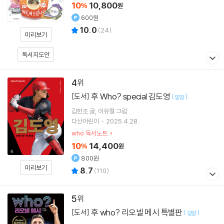
10
10,800
%
원
600원
10.0
(
24
)
미리보기
독서지도안
4
후 Who? special 김도영
[도서]
[
]
양장
김한조
글
이유철
그림
다산어린이
2025.4.28.
who 독서노트
10
14,400
%
원
800원
미리보기
8.7
(
110
)
5
후 who? 리오넬 메시 특별판
[도서]
[
]
양장