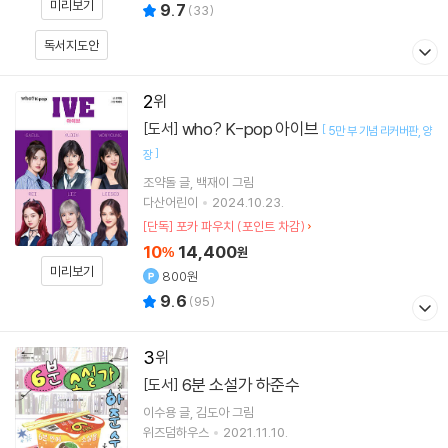
미리보기
9.7
(
33
)
독서지도안
2
who? K-pop 아이브
[도서]
[
5만 부 기념 리커버판
양
]
장
조약돌
글
백재이
그림
다산어린이
2024.10.23.
[단독] 포카 파우치 (포인트 차감)
10
14,400
%
원
미리보기
800원
9.6
(
95
)
3
6분 소설가 하준수
[도서]
이수용
글
김도아
그림
위즈덤하우스
2021.11.10.