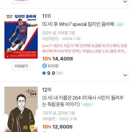
11
후 Who? special 킬리안 음바페
[도서]
[
]
양장
김현수
글
이유철
그림
다산어린이
2024.1.30.
[vol.7 어린이 지금 이 책] 런치백/초경량 피크닉 매트/포켓
메시백/독서대/섹션 인덱스 파일&스프링 노트/플랫 파우치
(포인트차감)
10
14,400
%
원
800원
미리보기
9.9
(
39
)
12
내 이름은 264 (이육사 시인이 들려주
[도서]
는 독립운동 이야기)
[
]
개정판
고은주
글
김우현
그림
아이들판
2022.3.18.
10
12,600
%
원