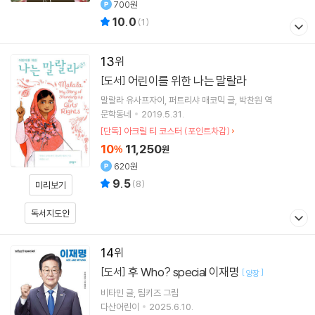
700원
10.0
(
1
)
13
어린이를 위한 나는 말랄라
[도서]
말랄라 유사프자이
퍼트리샤 매코믹
글
박찬원
역
문학동네
2019.5.31.
[단독] 아크릴 티 코스터 (포인트차감)
10
11,250
%
원
620원
9.5
(
8
)
미리보기
독서지도안
14
후 Who? special 이재명
[도서]
[
]
양장
비타민
글
팀키즈
그림
다산어린이
2025.6.10.