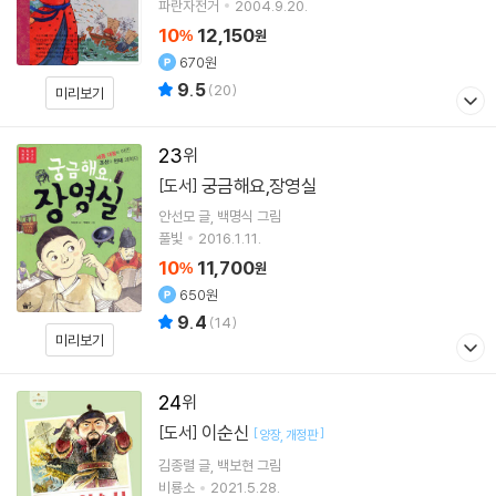
파란자전거
2004.9.20.
10
12,150
%
원
670원
9.5
(
20
)
미리보기
23
궁금해요,장영실
[도서]
안선모
글
백명식
그림
풀빛
2016.1.11.
10
11,700
%
원
650원
9.4
(
14
)
미리보기
24
이순신
[도서]
[
]
양장
개정판
김종렬
글
백보현
그림
비룡소
2021.5.28.