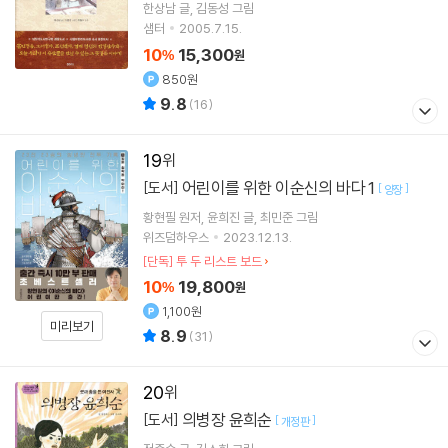
한상남
글
김동성
그림
샘터
2005.7.15.
10
15,300
%
원
850원
9.8
(
16
)
19
어린이를 위한 이순신의 바다 1
[도서]
[
]
양장
황현필
원저
윤희진
글
최민준
그림
위즈덤하우스
2023.12.13.
[단독] 투 두 리스트 보드
10
19,800
%
원
1,100원
미리보기
8.9
(
31
)
20
의병장 윤희순
[도서]
[
]
개정판