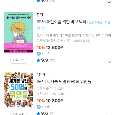
9.4
(
35
)
9
어린이를 위한 바보 빅터
[도서]
[
출간 10주년 스페셜
]
에디션
호아킴 데 포사다
레이먼드 조
원저
전지은
글
원유미
그림
한국경제신문사(한경비피)
2022.9.26.
10
12,600
%
원
700원
9.9
미리보기
(
32
)
10
세계를 빛낸 50명의 위인들
[도서]
고은호 글 / 수아 그림
M&Kids
2016.10.10.
10
10,800
%
원
600원
9.6
(
51
)
미리보기