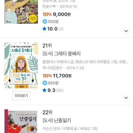
정종숙
글
김소희
그림
한솔수북
2019.9.10.
10
9,000
%
원
500원
10.0
(
3
)
21
그레타 툰베리
[도서]
발렌티나 카메리니
글
베로니카 베치 카라텔로
그림
최병
진
역
주니어김영사
2019.7.29.
10
11,700
%
원
650원
9.3
(
55
)
미리보기
22
난중일기
[도서]
이순신 원저 / 이명애 글 / 박혜선 그림