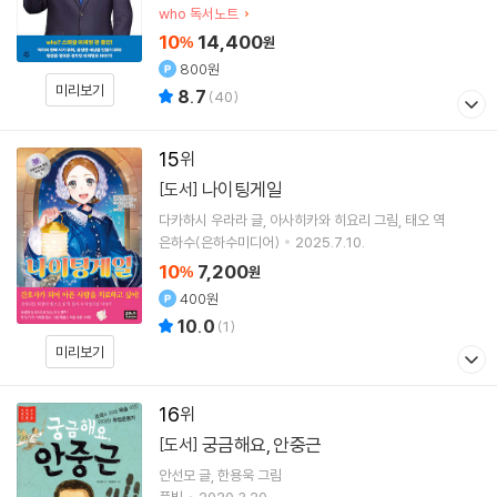
who 독서노트
10
14,400
%
원
800원
미리보기
8.7
(
40
)
15
나이팅게일
[도서]
다카하시 우라라
글
아사히카와 히요리
그림
태오
역
은하수(은하수미디어)
2025.7.10.
10
7,200
%
원
400원
10.0
(
1
)
미리보기
16
궁금해요, 안중근
[도서]
안선모
글
한용욱
그림