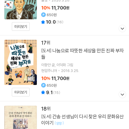
풀빛
2020.3.20.
10
11,700
%
원
650원
10.0
(
16
)
미리보기
17
나눔으로 따뜻한 세상을 만든 진짜 부자
[도서]
들
이향안
글
이덕화
그림
현암주니어
2016.3.25.
10
11,700
%
원
650원
9.1
미리보기
(
15
)
18
간송 선생님이 다시 찾은 우리 문화유산
[도서]
이야기
[
]
양장