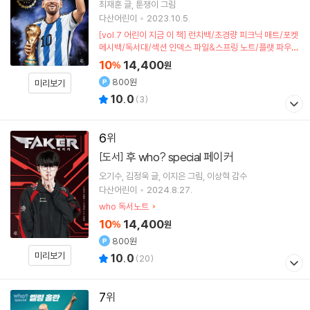
최재훈
글
툰쟁이
그림
다산어린이
2023.10.5.
[vol.7 어린이 지금 이 책] 런치백/초경량 피크닉 매트/포켓
메시백/독서대/섹션 인덱스 파일&스프링 노트/플랫 파우치
(포인트차감)
10
14,400
%
원
800원
미리보기
10.0
(
3
)
6
후 who? special 페이커
[도서]
오기수
김정욱
글
이지은
그림
이상혁
감수
다산어린이
2024.8.27.
who 독서노트
10
14,400
%
원
800원
미리보기
10.0
(
20
)
7